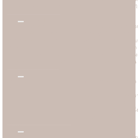
ต่างๆ ที่ทันสมัยได้สะดวกยิ่งขึ้น ไม่ต้องเสียเวลาไปกับแบบเก่าที่ล้าสมัย
แล้ว
High Quality
Soulshine ทราบดีว่าคุณภาพเป็นสิ่งสำคัญมากสำหรับลูกค้า เราจึงเลือ
ใช้แท่นพิมพ์ที่ดีที่สุดซึ่งได้การยอมรับและได้มาตรฐานในระดับสากล
ทำให้การ์ดแต่งงานที่ร้าน Soulshine มีคุณภาพดีมาก ลูกค้าสามารถรับรู
ได้ง่ายๆ ด้วยตาเปล่าคือสีสันที่สดใสเป็นพิเศษทำให้แบบอาร์ตเวิร์คโดด
เด่นและคมชัดลอยอยู่บนเนื้อกระดาษ มองดูแล้วสวยงามและมีมิติอย่าง
เห็นได้ชัด ลูกค้าต่างประทับใจกับคุณภาพการพิมพ์ที่ยอดเยี่ยมนี้ ซึ่งเป็น
เอกลักษณ์เฉพาะของร้าน Soulshine เท่านั้น
High Speed
อีกหนึ่งเรื่องสำคัญที่เป็นเครื่องพิสูจน์ศักยภาพร้านการ์ดแต่งงานชั้นนำ
ได้นั้น คือความเร็วในการพิมพ์ ซึ่งร้าน Soulshine ไม่เป็นสองรองใคร
งานเร่งงานด่วนเราช่วยได้ บางเคสลูกค้าเดือดร้อนมาจริงๆ วันเดียวเร
ก็สามารถพิมพ์งานให้ได้ เพราะร้าน Soulshine เป็นโรงพิมพ์เองจึง
สามารถควบคุมการผลิตได้ 100% (In-house Printing) นี่คือจุดเด่นหนึ่
ที่ลูกค้าชื่นชอบและมั่นใจมาใชับริการพิมพ์การ์ดแต่งงานกับมืออาชีพ
อย่างเรา
Reasonable Price
ความคุ้มค่าเป็นสิ่งที่เราอยากตอบแทนลูกค้าที่มาอุดหนุนร้าน Soulshi