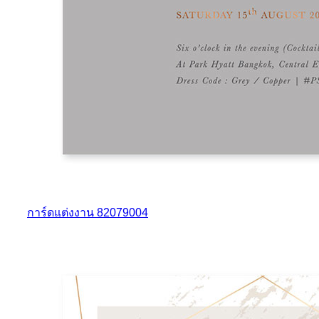
การ์ดแต่งงาน 82079004