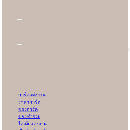
เราจึงกล้านำเสนอการ์ดแต่งงานในราคาที่ยอมเยาและสบายกระเป๋า
กว่าเมื่อเทียบกับราคาและคุณภาพในท้องตลาด
Better Choice
ของดีอยู่ใกล้แค่ปลายจมูก ฉะนั้นก่อนตัดสินใจสั่งซื้อที่ไหน อย่าลืม
สอบถามทางเลือกที่ดีกว่ากับเรา เพราะข้อเสนอของเราจะทำให้ลูกค้า
อมยิ้มได้ง่ายๆ
Technical Setting
Soulshine ทำงานอย่างมืออาชีพ ใส่ใจและรับผิดชอบ ก่อนเริ่มพิมพ์งาน
ให้ลูกค้าทุกคน เรามีช่างผู้เชี่ยวชาญปรับตั้งเครื่องให้เหมาะสมกับงาน
ของลูกค้าแต่ละคนมากที่สุดและทดลองพิมพ์ก่อนเริ่มงานจริงทุกครั้ง
เพื่อให้มั่นใจว่าลูกค้าจะได้รับการ์ดแต่งงานคุณภาพดีที่สุด
Menu
การ์ดแต่งงาน
ราคาการ์ด
ซองการ์ด
ของชำร่วย
ไอเดียแต่งงาน