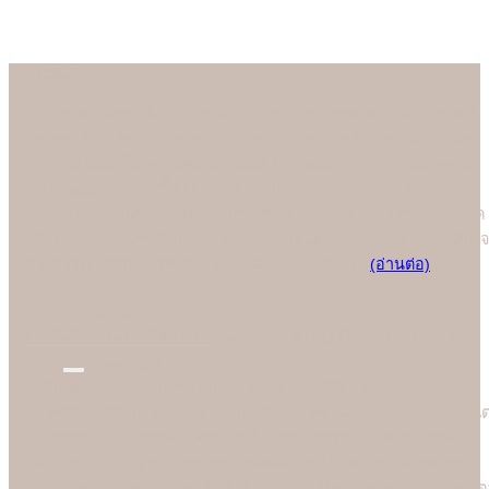
About us
เรามั่นใจเป็นอย่างยิ่งว่าลูกค้าจะประทับใจกับการ์ดแต่งงานคุณภาพดี
ที่สุดของร้าน Soulshine เพราะเราสามารถควบคุมการออกแบบและ
การพิมพ์ได้เองในทุกขั้นตอนการผลิต (In-house Printing) ในปัจจุบัน
ร้าน Soulshine ก้าวขึ้นสู่โรงพิมพ์การ์ดชั้นนำของประเทศ ที่คอย
ออกแบบและผลิตการ์ดแต่งงานคุณภาพพรีเมี่ยมให้คู่บ่าวสาวอย่างภาค
ภูมิใจ โดยทุกคนต่างชื่นชอบคุณภาพการพิมพ์ที่ยอดเยี่ยมที่สุดและมั่นใจ
มาใช้บริการพิมพ์การ์ดแต่งงานกับมืออาชีพอย่างเรา
(อ่านต่อ)
We are the best
"
บอกไม่ได้ว่าใครคือที่หนึ่ง แต่ "Soulshine คือที่สุดเรื่องการ์ดแต่งงาน
New Design
การ์ดแต่งงานสวยๆ ดีไซน์ทันสมัยมากกว่า 1,000 แบบ ออกแบบด้วย
กราฟฟิคดีไซน์เนอร์มืออาชีพระดับประเทศ ตั้งใจออกแบบอย่างประณี
ทั้งด้านหน้าและด้านหลังให้เข้ากับธีมงานสไตล์ต่างๆ ได้อย่างสวยงาม
และลงตัว อีกทั้งเราอัพเดตแบบการ์ดแต่งงานใหม่ทุกวันและคัดกรอง
แบบเก่าออกอยู่ตลอดเวลา ลูกค้าจึงสามารถเลือกเฉพาะแบบการ์ดสไตล