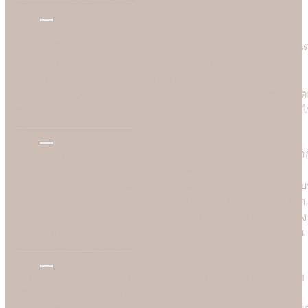
New Design
การ์ดแต่งงานสวยๆ ดีไซน์ทันสมัยมากกว่า 1,000 แบบ ออกแบบด้วย
กราฟฟิคดีไซน์เนอร์มืออาชีพระดับประเทศ ตั้งใจออกแบบอย่างประณี
ทั้งด้านหน้าและด้านหลังให้เข้ากับธีมงานสไตล์ต่างๆ ได้อย่างสวยงาม
และลงตัว อีกทั้งเราอัพเดตแบบการ์ดแต่งงานใหม่ทุกวันและคัดกรอง
แบบเก่าออกอยู่ตลอดเวลา ลูกค้าจึงสามารถเลือกเฉพาะแบบการ์ดสไตล
ต่างๆ ที่ทันสมัยได้สะดวกยิ่งขึ้น ไม่ต้องเสียเวลาไปกับแบบเก่าที่ล้าสมัย
แล้ว
High Quality
Soulshine ทราบดีว่าคุณภาพเป็นสิ่งสำคัญมากสำหรับลูกค้า เราจึงเลือ
ใช้แท่นพิมพ์ที่ดีที่สุดซึ่งได้การยอมรับและได้มาตรฐานในระดับสากล
ทำให้การ์ดแต่งงานที่ร้าน Soulshine มีคุณภาพดีมาก ลูกค้าสามารถรับรู
ได้ง่ายๆ ด้วยตาเปล่าคือสีสันที่สดใสเป็นพิเศษทำให้แบบอาร์ตเวิร์คโดด
เด่นและคมชัดลอยอยู่บนเนื้อกระดาษ มองดูแล้วสวยงามและมีมิติอย่าง
เห็นได้ชัด ลูกค้าต่างประทับใจกับคุณภาพการพิมพ์ที่ยอดเยี่ยมนี้ ซึ่งเป็น
เอกลักษณ์เฉพาะของร้าน Soulshine เท่านั้น
High Speed
อีกหนึ่งเรื่องสำคัญที่เป็นเครื่องพิสูจน์ศักยภาพร้านการ์ดแต่งงานชั้นนำ
ได้นั้น คือความเร็วในการพิมพ์ ซึ่งร้าน Soulshine ไม่เป็นสองรองใคร