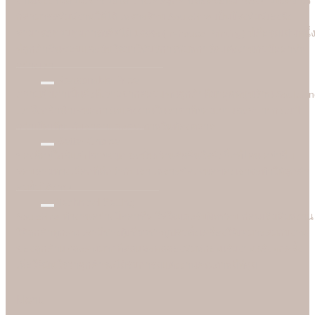
งานเร่งงานด่วนเราช่วยได้ บางเคสลูกค้าเดือดร้อนมาจริงๆ วันเดียวเร
ก็สามารถพิมพ์งานให้ได้ เพราะร้าน Soulshine เป็นโรงพิมพ์เองจึง
สามารถควบคุมการผลิตได้ 100% (In-house Printing) นี่คือจุดเด่นหนึ่
ที่ลูกค้าชื่นชอบและมั่นใจมาใชับริการพิมพ์การ์ดแต่งงานกับมืออาชีพ
อย่างเรา
Reasonable Price
ความคุ้มค่าเป็นสิ่งที่เราอยากตอบแทนลูกค้าที่มาอุดหนุนร้าน Soulshi
เราจึงกล้านำเสนอการ์ดแต่งงานในราคาที่ยอมเยาและสบายกระเป๋า
กว่าเมื่อเทียบกับราคาและคุณภาพในท้องตลาด
Better Choice
ของดีอยู่ใกล้แค่ปลายจมูก ฉะนั้นก่อนตัดสินใจสั่งซื้อที่ไหน อย่าลืม
สอบถามทางเลือกที่ดีกว่ากับเรา เพราะข้อเสนอของเราจะทำให้ลูกค้า
อมยิ้มได้ง่ายๆ
Technical Setting
Soulshine ทำงานอย่างมืออาชีพ ใส่ใจและรับผิดชอบ ก่อนเริ่มพิมพ์งาน
ให้ลูกค้าทุกคน เรามีช่างผู้เชี่ยวชาญปรับตั้งเครื่องให้เหมาะสมกับงาน
ของลูกค้าแต่ละคนมากที่สุดและทดลองพิมพ์ก่อนเริ่มงานจริงทุกครั้ง
เพื่อให้มั่นใจว่าลูกค้าจะได้รับการ์ดแต่งงานคุณภาพดีที่สุด
Menu