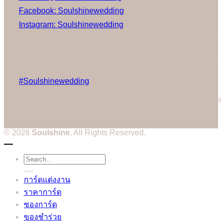
Facebook: Soulshinewedding
Instagram: Soulshinewedding
Share us:
Follow us:
Gallery on Instagram
#Soulshinewedding
Cannot call API for app 380204239234502 on behalf of user
3514604328573752
© 2026
Soulshine.
All Rights Reserved.
Search
for:
การ์ดแต่งงาน
ราคาการ์ด
ซองการ์ด
ของชำร่วย