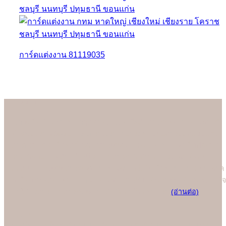
การ์ดแต่งงาน 81119035
About us
เรามั่นใจเป็นอย่างยิ่งว่าลูกค้าจะประทับใจกับการ์ดแต่งงานคุณภาพดี
ที่สุดของร้าน Soulshine เพราะเราสามารถควบคุมการออกแบบและ
การพิมพ์ได้เองในทุกขั้นตอนการผลิต (In-house Printing) ในปัจจุบัน
ร้าน Soulshine ก้าวขึ้นสู่โรงพิมพ์การ์ดชั้นนำของประเทศ ที่คอย
ออกแบบและผลิตการ์ดแต่งงานคุณภาพพรีเมี่ยมให้คู่บ่าวสาวอย่างภาค
ภูมิใจ โดยทุกคนต่างชื่นชอบคุณภาพการพิมพ์ที่ยอดเยี่ยมที่สุดและมั่นใจ
มาใช้บริการพิมพ์การ์ดแต่งงานกับมืออาชีพอย่างเรา
(อ่านต่อ)
We are the best
"
บอกไม่ได้ว่าใครคือที่หนึ่ง แต่ "Soulshine คือที่สุดเรื่องการ์ดแต่งงาน