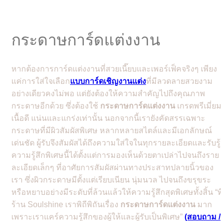
กระดาษการ์ดแต่งงาน
หากต้องการการ์ดแต่งงานที่สวยเนี๊ยบและเพอร์เฟ็คจริงๆ เพียง
แค่การใส่ใจเลือก
แบบการ์ดเชิญงานแต่ง
ที่มีลวดลายสวยงาม
อย่างเดียวคงไม่พอ แต่ยังต้องให้ความสำคัญไปถึงคุณภาพ
กระดาษอีกด้วย ซึ่งต้องใช้
กระดาษการ์ดแต่งงาน
เกรดพรีเมี่ย
เนื้อดี แน่นและแกร่งเท่านั้น นอกจากนี้เรายังคัดสรรเฉพาะ
กระดาษที่มีผิวสัมผัสพิเศษ หลากหลายสไตล์และมีเอกลักษณ์
เด่นชัด ผู้รับจึงสัมผัสได้ถึงความใส่ใจในทุกรายละเอียดและรับรู้
ความรู้สึกพิเศษนี้ได้ตั้งแต่การมองเห็นด้วยตาเปล่าไปจนถึงราย
ละเอียดเล็กๆ ที่อาศัยการสัมผัสผ่านทางประสาทปลายนิ้วของ
เรา ซึ่งผิวกระดาษมีตั้งแต่เรียบเนียน นุ่มนวล ไปจนถึงขรุขระ
หรือหยาบอย่างมีระดับที่ล้วนแล้วให้ความรู้สึกสุดพิเศษทั้งสิ้น “ที
ร้าน Soulshine เราพิถีพิถันเรื่อง
กระดาษการ์ดแต่งงาน
มาก
เพราะเราแคร์ความรู้สึกของผู้ให้และผู้รับเป็นพิเศษ”
(สอบถาม /