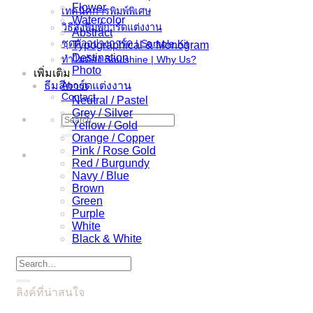
Flower
เทคนิคการพิมพ์พิเศษ
Watercolor
วิธีสั่งพิมพ์การ์ดแต่งงาน
Abstract
ชุดตัวอย่างการ์ด | Sample Kit
Typographical & Monogram
Destination
ทำไมต้อง Soulshine | Why Us?
Photo
เพิ่มเติม
ธีมสีการ์ดแต่งงาน
About
Contact
Neutral / Pastel
Grey / Silver
Search
Yellow / Gold
for:
Orange / Copper
Pink / Rose Gold
Red / Burgundy
Navy / Blue
Brown
Green
Purple
White
Black & White
Search
for:
ลิงค์ที่น่าสนใจ