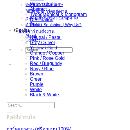
Watercolor
เทคนิคการพิมพ์พิเศษ
Abstract
วิธีสั่งพิมพ์การ์ดแต่งงาน
Typographical & Monogram
ชุดตัวอย่างการ์ด | Sample Kit
Destination
ทำไมต้อง Soulshine | Why Us?
Photo
เพิ่มเติม
ธีมสีการ์ดแต่งงาน
About
Neutral / Pastel
Contact
Grey / Silver
Yellow / Gold
Search
Orange / Copper
for:
Pink / Rose Gold
Red / Burgundy
Navy / Blue
Brown
Green
Purple
White
Black & White
Search
for:
ลิงค์ที่น่าสนใจ
การ์ดแต่งงาน (ฟรีค่าแบบ 100%)