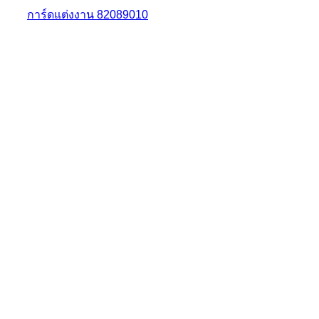
การ์ดแต่งงาน 82089010