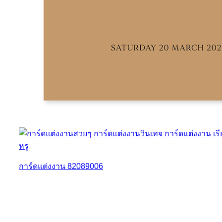
การ์ดแต่งงาน 82089006