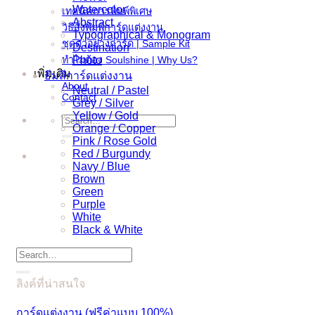
Watercolor
เทคนิคการพิมพ์พิเศษ
Abstract
วิธีสั่งพิมพ์การ์ดแต่งงาน
Typographical & Monogram
ชุดตัวอย่างการ์ด | Sample Kit
Destination
ทำไมต้อง Soulshine | Why Us?
Photo
เพิ่มเติม
ธีมสีการ์ดแต่งงาน
About
Neutral / Pastel
Contact
Grey / Silver
Yellow / Gold
Search
Orange / Copper
for:
Pink / Rose Gold
Red / Burgundy
Navy / Blue
Brown
Green
Purple
White
Black & White
Search
for:
ลิงค์ที่น่าสนใจ
การ์ดแต่งงาน (ฟรีค่าแบบ 100%)