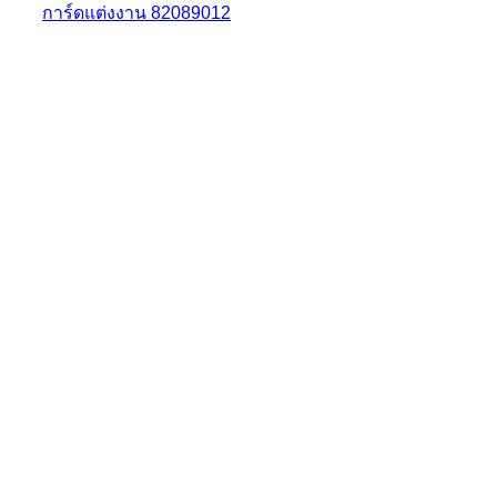
การ์ดแต่งงาน 82089012