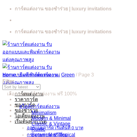
Skip
การ์ดแต่งงาน ของชำร่วย | luxury invitations
to
content
การ์ดแต่งงาน ของชำร่วย | luxury invitations
Home
/
ธีมสีการ์ดแต่งงาน
/
Green
/
Page 3
Filter
เลือกแบบการ์ดแต่งงาน ฟรี 100%
การ์ดแต่งงาน
ราคาการ์ด
ซองการ์ด
สไตล์การ์ดแต่งงาน
ของชำร่วย
Minimalism
ไอเดียแต่งงาน
Modern & Minimal
เริ่มต้นทำการ์ด
Classic & Vintage
ออกแบบการ์ด เริ่มต้นที่ 0 บาท
Rustic
Botanical & Tropical
กระดาษการ์ดพรีเมี่ยม