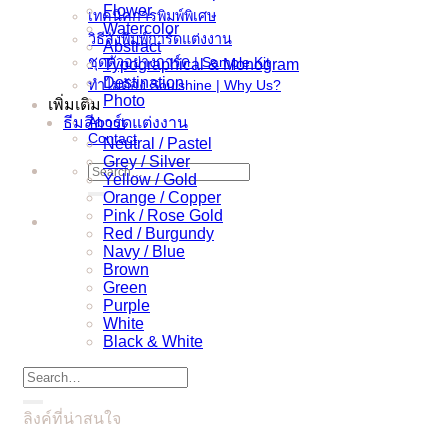
Flower
เทคนิคการพิมพ์พิเศษ
Watercolor
วิธีสั่งพิมพ์การ์ดแต่งงาน
Abstract
ชุดตัวอย่างการ์ด | Sample Kit
Typographical & Monogram
Destination
ทำไมต้อง Soulshine | Why Us?
Photo
เพิ่มเติม
ธีมสีการ์ดแต่งงาน
About
Contact
Neutral / Pastel
Grey / Silver
Search
Yellow / Gold
for:
Orange / Copper
Pink / Rose Gold
Red / Burgundy
Navy / Blue
Brown
Green
Purple
White
Black & White
Search
for:
ลิงค์ที่น่าสนใจ