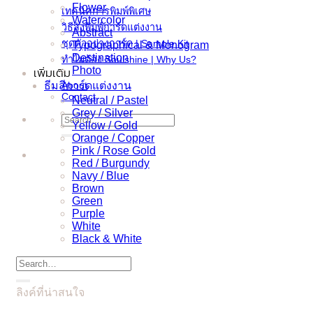
Flower
เทคนิคการพิมพ์พิเศษ
Watercolor
วิธีสั่งพิมพ์การ์ดแต่งงาน
Abstract
ชุดตัวอย่างการ์ด | Sample Kit
Typographical & Monogram
Destination
ทำไมต้อง Soulshine | Why Us?
Photo
เพิ่มเติม
ธีมสีการ์ดแต่งงาน
About
Contact
Neutral / Pastel
Grey / Silver
Search
Yellow / Gold
for:
Orange / Copper
Pink / Rose Gold
Red / Burgundy
Navy / Blue
Brown
Green
Purple
White
Black & White
Search
for:
ลิงค์ที่น่าสนใจ