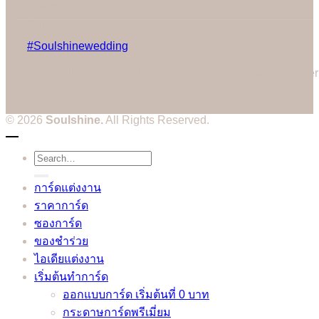
Follow us:
Gallery on Instagram
#Soulshinewedding
Cannot call API for app 380204239234502 on behalf of user
3514604328573752
© 2026
Soulshine.
All Rights Reserved.
Search
for:
การ์ดแต่งงาน
ราคาการ์ด
ซองการ์ด
ของชำร่วย
ไอเดียแต่งงาน
เริ่มต้นทำการ์ด
ออกแบบการ์ด เริ่มต้นที่ 0 บาท
กระดาษการ์ดพรีเมี่ยม