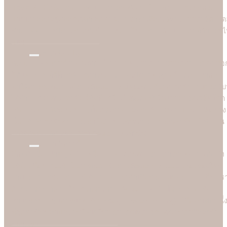
และลงตัว อีกทั้งเราอัพเดตแบบการ์ดแต่งงานใหม่ทุกวันและคัดกรอง
แบบเก่าออกอยู่ตลอดเวลา ลูกค้าจึงสามารถเลือกเฉพาะแบบการ์ดสไตล
ต่างๆ ที่ทันสมัยได้สะดวกยิ่งขึ้น ไม่ต้องเสียเวลาไปกับแบบเก่าที่ล้าสมัย
แล้ว
High Quality
Soulshine ทราบดีว่าคุณภาพเป็นสิ่งสำคัญมากสำหรับลูกค้า เราจึงเลือ
ใช้แท่นพิมพ์ที่ดีที่สุดซึ่งได้การยอมรับและได้มาตรฐานในระดับสากล
ทำให้การ์ดแต่งงานที่ร้าน Soulshine มีคุณภาพดีมาก ลูกค้าสามารถรับรู
ได้ง่ายๆ ด้วยตาเปล่าคือสีสันที่สดใสเป็นพิเศษทำให้แบบอาร์ตเวิร์คโดด
เด่นและคมชัดลอยอยู่บนเนื้อกระดาษ มองดูแล้วสวยงามและมีมิติอย่าง
เห็นได้ชัด ลูกค้าต่างประทับใจกับคุณภาพการพิมพ์ที่ยอดเยี่ยมนี้ ซึ่งเป็น
เอกลักษณ์เฉพาะของร้าน Soulshine เท่านั้น
High Speed
อีกหนึ่งเรื่องสำคัญที่เป็นเครื่องพิสูจน์ศักยภาพร้านการ์ดแต่งงานชั้นนำ
ได้นั้น คือความเร็วในการพิมพ์ ซึ่งร้าน Soulshine ไม่เป็นสองรองใคร
งานเร่งงานด่วนเราช่วยได้ บางเคสลูกค้าเดือดร้อนมาจริงๆ วันเดียวเร
ก็สามารถพิมพ์งานให้ได้ เพราะร้าน Soulshine เป็นโรงพิมพ์เองจึง
สามารถควบคุมการผลิตได้ 100% (In-house Printing) นี่คือจุดเด่นหนึ่
ที่ลูกค้าชื่นชอบและมั่นใจมาใชับริการพิมพ์การ์ดแต่งงานกับมืออาชีพ
อย่างเรา