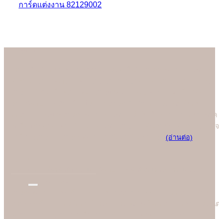
การ์ดแต่งงาน 82129002
About us
เรามั่นใจเป็นอย่างยิ่งว่าลูกค้าจะประทับใจกับการ์ดแต่งงานคุณภาพดี
ที่สุดของร้าน Soulshine เพราะเราสามารถควบคุมการออกแบบและ
การพิมพ์ได้เองในทุกขั้นตอนการผลิต (In-house Printing) ในปัจจุบัน
ร้าน Soulshine ก้าวขึ้นสู่โรงพิมพ์การ์ดชั้นนำของประเทศ ที่คอย
ออกแบบและผลิตการ์ดแต่งงานคุณภาพพรีเมี่ยมให้คู่บ่าวสาวอย่างภาค
ภูมิใจ โดยทุกคนต่างชื่นชอบคุณภาพการพิมพ์ที่ยอดเยี่ยมที่สุดและมั่นใจ
มาใช้บริการพิมพ์การ์ดแต่งงานกับมืออาชีพอย่างเรา
(อ่านต่อ)
We are the best
"
บอกไม่ได้ว่าใครคือที่หนึ่ง แต่ "Soulshine คือที่สุดเรื่องการ์ดแต่งงาน
New Design
การ์ดแต่งงานสวยๆ ดีไซน์ทันสมัยมากกว่า 1,000 แบบ ออกแบบด้วย
กราฟฟิคดีไซน์เนอร์มืออาชีพระดับประเทศ ตั้งใจออกแบบอย่างประณี
ทั้งด้านหน้าและด้านหลังให้เข้ากับธีมงานสไตล์ต่างๆ ได้อย่างสวยงาม