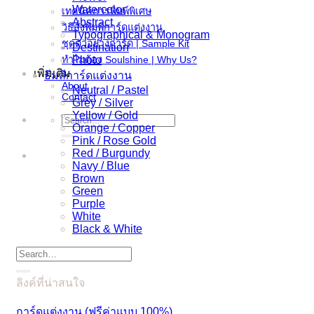
Watercolor
เทคนิคการพิมพ์พิเศษ
Abstract
วิธีสั่งพิมพ์การ์ดแต่งงาน
Typographical & Monogram
ชุดตัวอย่างการ์ด | Sample Kit
Destination
ทำไมต้อง Soulshine | Why Us?
Photo
เพิ่มเติม
ธีมสีการ์ดแต่งงาน
About
Neutral / Pastel
Contact
Grey / Silver
Yellow / Gold
Search
Orange / Copper
for:
Pink / Rose Gold
Red / Burgundy
Navy / Blue
Brown
Green
Purple
White
Black & White
Search
for:
ลิงค์ที่น่าสนใจ
การ์ดแต่งงาน (ฟรีค่าแบบ 100%)