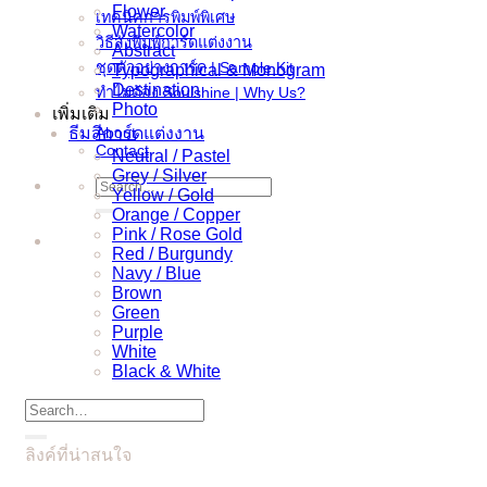
Flower
เทคนิคการพิมพ์พิเศษ
Watercolor
วิธีสั่งพิมพ์การ์ดแต่งงาน
Abstract
ชุดตัวอย่างการ์ด | Sample Kit
Typographical & Monogram
Destination
ทำไมต้อง Soulshine | Why Us?
Photo
เพิ่มเติม
ธีมสีการ์ดแต่งงาน
About
Contact
Neutral / Pastel
Grey / Silver
Search
Yellow / Gold
for:
Orange / Copper
Pink / Rose Gold
Red / Burgundy
Navy / Blue
Brown
Green
Purple
White
Black & White
Search
for:
ลิงค์ที่น่าสนใจ