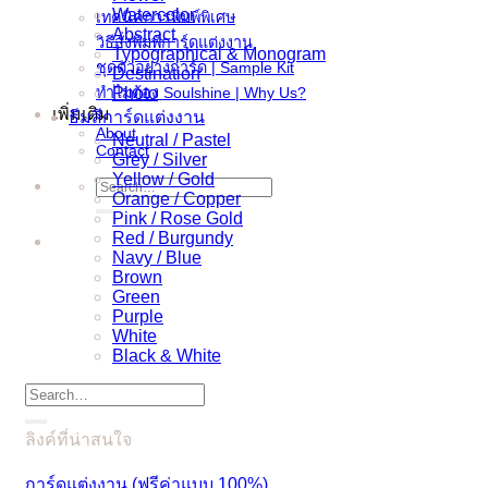
Watercolor
เทคนิคการพิมพ์พิเศษ
Abstract
วิธีสั่งพิมพ์การ์ดแต่งงาน
Typographical & Monogram
ชุดตัวอย่างการ์ด | Sample Kit
Destination
ทำไมต้อง Soulshine | Why Us?
Photo
เพิ่มเติม
ธีมสีการ์ดแต่งงาน
About
Neutral / Pastel
Contact
Grey / Silver
Yellow / Gold
Search
Orange / Copper
for:
Pink / Rose Gold
Red / Burgundy
Navy / Blue
Brown
Green
Purple
White
Black & White
Search
for:
ลิงค์ที่น่าสนใจ
การ์ดแต่งงาน (ฟรีค่าแบบ 100%)