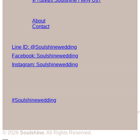
ทำไมต้อง Soulshine | Why Us?
เพิ่มเติม
About
Contact
Social Media
Line ID: @Soulshinewedding
Facebook: Soulshinewedding
Instagram: Soulshinewedding
Share us:
Follow us:
Gallery on Instagram
#Soulshinewedding
Cannot call API for app 380204239234502 on behalf of user
3514604328573752
© 2026
Soulshine.
All Rights Reserved.