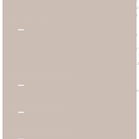
ได้ง่ายๆ ด้วยตาเปล่าคือสีสันที่สดใสเป็นพิเศษทำให้แบบอาร์ตเวิร์คโดด
เด่นและคมชัดลอยอยู่บนเนื้อกระดาษ มองดูแล้วสวยงามและมีมิติอย่าง
เห็นได้ชัด ลูกค้าต่างประทับใจกับคุณภาพการพิมพ์ที่ยอดเยี่ยมนี้ ซึ่งเป็น
เอกลักษณ์เฉพาะของร้าน Soulshine เท่านั้น
High Speed
อีกหนึ่งเรื่องสำคัญที่เป็นเครื่องพิสูจน์ศักยภาพร้านการ์ดแต่งงานชั้นนำ
ได้นั้น คือความเร็วในการพิมพ์ ซึ่งร้าน Soulshine ไม่เป็นสองรองใคร
งานเร่งงานด่วนเราช่วยได้ บางเคสลูกค้าเดือดร้อนมาจริงๆ วันเดียวเร
ก็สามารถพิมพ์งานให้ได้ เพราะร้าน Soulshine เป็นโรงพิมพ์เองจึง
สามารถควบคุมการผลิตได้ 100% (In-house Printing) นี่คือจุดเด่นหนึ่
ที่ลูกค้าชื่นชอบและมั่นใจมาใชับริการพิมพ์การ์ดแต่งงานกับมืออาชีพ
อย่างเรา
Reasonable Price
ความคุ้มค่าเป็นสิ่งที่เราอยากตอบแทนลูกค้าที่มาอุดหนุนร้าน Soulshi
เราจึงกล้านำเสนอการ์ดแต่งงานในราคาที่ยอมเยาและสบายกระเป๋า
กว่าเมื่อเทียบกับราคาและคุณภาพในท้องตลาด
Better Choice
ของดีอยู่ใกล้แค่ปลายจมูก ฉะนั้นก่อนตัดสินใจสั่งซื้อที่ไหน อย่าลืม
สอบถามทางเลือกที่ดีกว่ากับเรา เพราะข้อเสนอของเราจะทำให้ลูกค้า
อมยิ้มได้ง่ายๆ
Technical Setting