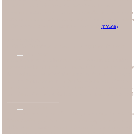
ร้าน Soulshine ก้าวขึ้นสู่โรงพิมพ์การ์ดชั้นนำของประเทศ ที่คอย
ออกแบบและผลิตการ์ดแต่งงานคุณภาพพรีเมี่ยมให้คู่บ่าวสาวอย่างภาค
ภูมิใจ โดยทุกคนต่างชื่นชอบคุณภาพการพิมพ์ที่ยอดเยี่ยมที่สุดและมั่นใจ
มาใช้บริการพิมพ์การ์ดแต่งงานกับมืออาชีพอย่างเรา
(อ่านต่อ)
We are the best
"
บอกไม่ได้ว่าใครคือที่หนึ่ง แต่ "Soulshine คือที่สุดเรื่องการ์ดแต่งงาน
New Design
การ์ดแต่งงานสวยๆ ดีไซน์ทันสมัยมากกว่า 1,000 แบบ ออกแบบด้วย
กราฟฟิคดีไซน์เนอร์มืออาชีพระดับประเทศ ตั้งใจออกแบบอย่างประณี
ทั้งด้านหน้าและด้านหลังให้เข้ากับธีมงานสไตล์ต่างๆ ได้อย่างสวยงาม
และลงตัว อีกทั้งเราอัพเดตแบบการ์ดแต่งงานใหม่ทุกวันและคัดกรอง
แบบเก่าออกอยู่ตลอดเวลา ลูกค้าจึงสามารถเลือกเฉพาะแบบการ์ดสไตล
ต่างๆ ที่ทันสมัยได้สะดวกยิ่งขึ้น ไม่ต้องเสียเวลาไปกับแบบเก่าที่ล้าสมัย
แล้ว
High Quality
Soulshine ทราบดีว่าคุณภาพเป็นสิ่งสำคัญมากสำหรับลูกค้า เราจึงเลือ
ใช้แท่นพิมพ์ที่ดีที่สุดซึ่งได้การยอมรับและได้มาตรฐานในระดับสากล
ทำให้การ์ดแต่งงานที่ร้าน Soulshine มีคุณภาพดีมาก ลูกค้าสามารถรับรู