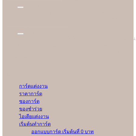
Better Choice
ของดีอยู่ใกล้แค่ปลายจมูก ฉะนั้นก่อนตัดสินใจสั่งซื้อที่ไหน อย่าลืม
สอบถามทางเลือกที่ดีกว่ากับเรา เพราะข้อเสนอของเราจะทำให้ลูกค้า
อมยิ้มได้ง่ายๆ
Technical Setting
Soulshine ทำงานอย่างมืออาชีพ ใส่ใจและรับผิดชอบ ก่อนเริ่มพิมพ์งาน
ให้ลูกค้าทุกคน เรามีช่างผู้เชี่ยวชาญปรับตั้งเครื่องให้เหมาะสมกับงาน
ของลูกค้าแต่ละคนมากที่สุดและทดลองพิมพ์ก่อนเริ่มงานจริงทุกครั้ง
เพื่อให้มั่นใจว่าลูกค้าจะได้รับการ์ดแต่งงานคุณภาพดีที่สุด
Menu
การ์ดแต่งงาน
ราคาการ์ด
ซองการ์ด
ของชำร่วย
ไอเดียแต่งงาน
เริ่มต้นทำการ์ด
ออกแบบการ์ด เริ่มต้นที่ 0 บาท