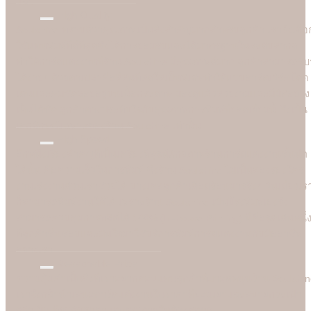
แล้ว
High Quality
Soulshine ทราบดีว่าคุณภาพเป็นสิ่งสำคัญมากสำหรับลูกค้า เราจึงเลือ
ใช้แท่นพิมพ์ที่ดีที่สุดซึ่งได้การยอมรับและได้มาตรฐานในระดับสากล
ทำให้การ์ดแต่งงานที่ร้าน Soulshine มีคุณภาพดีมาก ลูกค้าสามารถรับรู
ได้ง่ายๆ ด้วยตาเปล่าคือสีสันที่สดใสเป็นพิเศษทำให้แบบอาร์ตเวิร์คโดด
เด่นและคมชัดลอยอยู่บนเนื้อกระดาษ มองดูแล้วสวยงามและมีมิติอย่าง
เห็นได้ชัด ลูกค้าต่างประทับใจกับคุณภาพการพิมพ์ที่ยอดเยี่ยมนี้ ซึ่งเป็น
เอกลักษณ์เฉพาะของร้าน Soulshine เท่านั้น
High Speed
อีกหนึ่งเรื่องสำคัญที่เป็นเครื่องพิสูจน์ศักยภาพร้านการ์ดแต่งงานชั้นนำ
ได้นั้น คือความเร็วในการพิมพ์ ซึ่งร้าน Soulshine ไม่เป็นสองรองใคร
งานเร่งงานด่วนเราช่วยได้ บางเคสลูกค้าเดือดร้อนมาจริงๆ วันเดียวเร
ก็สามารถพิมพ์งานให้ได้ เพราะร้าน Soulshine เป็นโรงพิมพ์เองจึง
สามารถควบคุมการผลิตได้ 100% (In-house Printing) นี่คือจุดเด่นหนึ่
ที่ลูกค้าชื่นชอบและมั่นใจมาใชับริการพิมพ์การ์ดแต่งงานกับมืออาชีพ
อย่างเรา
Reasonable Price
ความคุ้มค่าเป็นสิ่งที่เราอยากตอบแทนลูกค้าที่มาอุดหนุนร้าน Soulshi
เราจึงกล้านำเสนอการ์ดแต่งงานในราคาที่ยอมเยาและสบายกระเป๋า
กว่าเมื่อเทียบกับราคาและคุณภาพในท้องตลาด