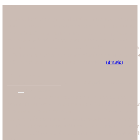
About us
เรามั่นใจเป็นอย่างยิ่งว่าลูกค้าจะประทับใจกับการ์ดแต่งงานคุณภาพดี
ที่สุดของร้าน Soulshine เพราะเราสามารถควบคุมการออกแบบและ
การพิมพ์ได้เองในทุกขั้นตอนการผลิต (In-house Printing) ในปัจจุบัน
ร้าน Soulshine ก้าวขึ้นสู่โรงพิมพ์การ์ดชั้นนำของประเทศ ที่คอย
ออกแบบและผลิตการ์ดแต่งงานคุณภาพพรีเมี่ยมให้คู่บ่าวสาวอย่างภาค
ภูมิใจ โดยทุกคนต่างชื่นชอบคุณภาพการพิมพ์ที่ยอดเยี่ยมที่สุดและมั่นใจ
มาใช้บริการพิมพ์การ์ดแต่งงานกับมืออาชีพอย่างเรา
(อ่านต่อ)
We are the best
"
บอกไม่ได้ว่าใครคือที่หนึ่ง แต่ "Soulshine คือที่สุดเรื่องการ์ดแต่งงาน
New Design
การ์ดแต่งงานสวยๆ ดีไซน์ทันสมัยมากกว่า 1,000 แบบ ออกแบบด้วย
กราฟฟิคดีไซน์เนอร์มืออาชีพระดับประเทศ ตั้งใจออกแบบอย่างประณี
ทั้งด้านหน้าและด้านหลังให้เข้ากับธีมงานสไตล์ต่างๆ ได้อย่างสวยงาม
และลงตัว อีกทั้งเราอัพเดตแบบการ์ดแต่งงานใหม่ทุกวันและคัดกรอง
แบบเก่าออกอยู่ตลอดเวลา ลูกค้าจึงสามารถเลือกเฉพาะแบบการ์ดสไตล
ต่างๆ ที่ทันสมัยได้สะดวกยิ่งขึ้น ไม่ต้องเสียเวลาไปกับแบบเก่าที่ล้าสมัย