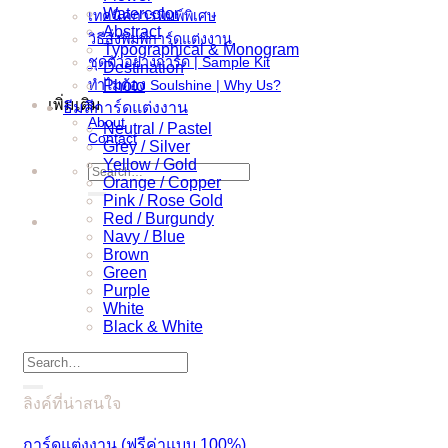
Watercolor
เทคนิคการพิมพ์พิเศษ
Abstract
วิธีสั่งพิมพ์การ์ดแต่งงาน
Typographical & Monogram
ชุดตัวอย่างการ์ด | Sample Kit
Destination
ทำไมต้อง Soulshine | Why Us?
Photo
เพิ่มเติม
ธีมสีการ์ดแต่งงาน
About
Neutral / Pastel
Contact
Grey / Silver
Yellow / Gold
Search
Orange / Copper
for:
Pink / Rose Gold
Red / Burgundy
Navy / Blue
Brown
Green
Purple
White
Black & White
Search
for:
ลิงค์ที่น่าสนใจ
การ์ดแต่งงาน (ฟรีค่าแบบ 100%)