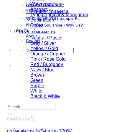
Watercolor
เทคนิคการพิมพ์พิเศษ
Abstract
วิธีสั่งพิมพ์การ์ดแต่งงาน
Typographical & Monogram
ชุดตัวอย่างการ์ด | Sample Kit
Destination
ทำไมต้อง Soulshine | Why Us?
Photo
เพิ่มเติม
ธีมสีการ์ดแต่งงาน
About
Neutral / Pastel
Contact
Grey / Silver
Yellow / Gold
Search
Orange / Copper
for:
Pink / Rose Gold
Red / Burgundy
Navy / Blue
Brown
Green
Purple
White
Black & White
Search
for:
ลิงค์ที่น่าสนใจ
การ์ดแต่งงาน (ฟรีค่าแบบ 100%)