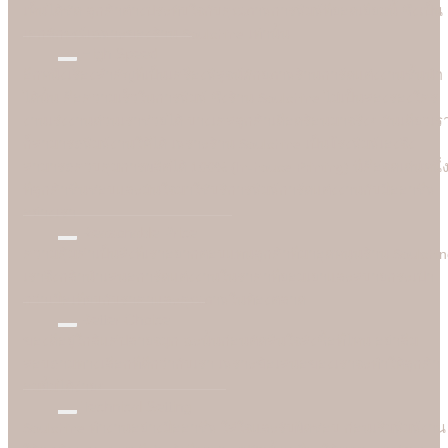
เห็นได้ชัด ลูกค้าต่างประทับใจกับคุณภาพการพิมพ์ที่ยอดเยี่ยมนี้ ซึ่งเป็น
เอกลักษณ์เฉพาะของร้าน Soulshine เท่านั้น
High Speed
อีกหนึ่งเรื่องสำคัญที่เป็นเครื่องพิสูจน์ศักยภาพร้านการ์ดแต่งงานชั้นนำ
ได้นั้น คือความเร็วในการพิมพ์ ซึ่งร้าน Soulshine ไม่เป็นสองรองใคร
งานเร่งงานด่วนเราช่วยได้ บางเคสลูกค้าเดือดร้อนมาจริงๆ วันเดียวเร
ก็สามารถพิมพ์งานให้ได้ เพราะร้าน Soulshine เป็นโรงพิมพ์เองจึง
สามารถควบคุมการผลิตได้ 100% (In-house Printing) นี่คือจุดเด่นหนึ่
ที่ลูกค้าชื่นชอบและมั่นใจมาใชับริการพิมพ์การ์ดแต่งงานกับมืออาชีพ
อย่างเรา
Reasonable Price
ความคุ้มค่าเป็นสิ่งที่เราอยากตอบแทนลูกค้าที่มาอุดหนุนร้าน Soulshi
เราจึงกล้านำเสนอการ์ดแต่งงานในราคาที่ยอมเยาและสบายกระเป๋า
กว่าเมื่อเทียบกับราคาและคุณภาพในท้องตลาด
Better Choice
ของดีอยู่ใกล้แค่ปลายจมูก ฉะนั้นก่อนตัดสินใจสั่งซื้อที่ไหน อย่าลืม
สอบถามทางเลือกที่ดีกว่ากับเรา เพราะข้อเสนอของเราจะทำให้ลูกค้า
อมยิ้มได้ง่ายๆ
Technical Setting
Soulshine ทำงานอย่างมืออาชีพ ใส่ใจและรับผิดชอบ ก่อนเริ่มพิมพ์งาน