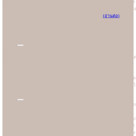
ออกแบบและผลิตการ์ดแต่งงานคุณภาพพรีเมี่ยมให้คู่บ่าวสาวอย่างภาค
ภูมิใจ โดยทุกคนต่างชื่นชอบคุณภาพการพิมพ์ที่ยอดเยี่ยมที่สุดและมั่นใจ
มาใช้บริการพิมพ์การ์ดแต่งงานกับมืออาชีพอย่างเรา
(อ่านต่อ)
We are the best
"
บอกไม่ได้ว่าใครคือที่หนึ่ง แต่ "Soulshine คือที่สุดเรื่องการ์ดแต่งงาน
New Design
การ์ดแต่งงานสวยๆ ดีไซน์ทันสมัยมากกว่า 1,000 แบบ ออกแบบด้วย
กราฟฟิคดีไซน์เนอร์มืออาชีพระดับประเทศ ตั้งใจออกแบบอย่างประณี
ทั้งด้านหน้าและด้านหลังให้เข้ากับธีมงานสไตล์ต่างๆ ได้อย่างสวยงาม
และลงตัว อีกทั้งเราอัพเดตแบบการ์ดแต่งงานใหม่ทุกวันและคัดกรอง
แบบเก่าออกอยู่ตลอดเวลา ลูกค้าจึงสามารถเลือกเฉพาะแบบการ์ดสไตล
ต่างๆ ที่ทันสมัยได้สะดวกยิ่งขึ้น ไม่ต้องเสียเวลาไปกับแบบเก่าที่ล้าสมัย
แล้ว
High Quality
Soulshine ทราบดีว่าคุณภาพเป็นสิ่งสำคัญมากสำหรับลูกค้า เราจึงเลือ
ใช้แท่นพิมพ์ที่ดีที่สุดซึ่งได้การยอมรับและได้มาตรฐานในระดับสากล
ทำให้การ์ดแต่งงานที่ร้าน Soulshine มีคุณภาพดีมาก ลูกค้าสามารถรับรู
ได้ง่ายๆ ด้วยตาเปล่าคือสีสันที่สดใสเป็นพิเศษทำให้แบบอาร์ตเวิร์คโดด
เด่นและคมชัดลอยอยู่บนเนื้อกระดาษ มองดูแล้วสวยงามและมีมิติอย่าง