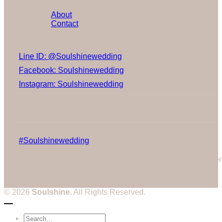
เพิ่มเติม
About
Contact
Social Media
Line ID: @Soulshinewedding
Facebook: Soulshinewedding
Instagram: Soulshinewedding
Share us:
Follow us:
Gallery on Instagram
#Soulshinewedding
Cannot call API for app 380204239234502 on behalf of user
3514604328573752
© 2026
Soulshine.
All Rights Reserved.
Search