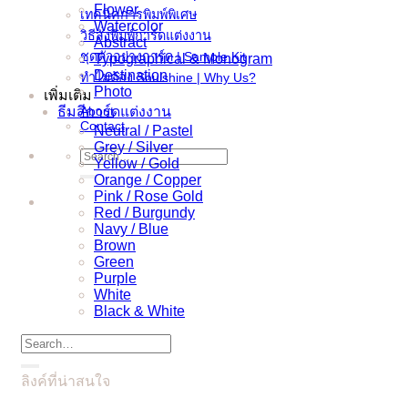
Flower
เทคนิคการพิมพ์พิเศษ
Watercolor
วิธีสั่งพิมพ์การ์ดแต่งงาน
Abstract
ชุดตัวอย่างการ์ด | Sample Kit
Typographical & Monogram
Destination
ทำไมต้อง Soulshine | Why Us?
Photo
เพิ่มเติม
ธีมสีการ์ดแต่งงาน
About
Contact
Neutral / Pastel
Grey / Silver
Search
Yellow / Gold
for:
Orange / Copper
Pink / Rose Gold
Red / Burgundy
Navy / Blue
Brown
Green
Purple
White
Black & White
Search
for:
ลิงค์ที่น่าสนใจ