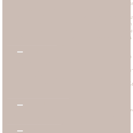
Soulshine ทราบดีว่าคุณภาพเป็นสิ่งสำคัญมากสำหรับลูกค้า เราจึงเลือ
ใช้แท่นพิมพ์ที่ดีที่สุดซึ่งได้การยอมรับและได้มาตรฐานในระดับสากล
ทำให้การ์ดแต่งงานที่ร้าน Soulshine มีคุณภาพดีมาก ลูกค้าสามารถรับรู
ได้ง่ายๆ ด้วยตาเปล่าคือสีสันที่สดใสเป็นพิเศษทำให้แบบอาร์ตเวิร์คโดด
เด่นและคมชัดลอยอยู่บนเนื้อกระดาษ มองดูแล้วสวยงามและมีมิติอย่าง
เห็นได้ชัด ลูกค้าต่างประทับใจกับคุณภาพการพิมพ์ที่ยอดเยี่ยมนี้ ซึ่งเป็น
เอกลักษณ์เฉพาะของร้าน Soulshine เท่านั้น
High Speed
อีกหนึ่งเรื่องสำคัญที่เป็นเครื่องพิสูจน์ศักยภาพร้านการ์ดแต่งงานชั้นนำ
ได้นั้น คือความเร็วในการพิมพ์ ซึ่งร้าน Soulshine ไม่เป็นสองรองใคร
งานเร่งงานด่วนเราช่วยได้ บางเคสลูกค้าเดือดร้อนมาจริงๆ วันเดียวเร
ก็สามารถพิมพ์งานให้ได้ เพราะร้าน Soulshine เป็นโรงพิมพ์เองจึง
สามารถควบคุมการผลิตได้ 100% (In-house Printing) นี่คือจุดเด่นหนึ่
ที่ลูกค้าชื่นชอบและมั่นใจมาใชับริการพิมพ์การ์ดแต่งงานกับมืออาชีพ
อย่างเรา
Reasonable Price
ความคุ้มค่าเป็นสิ่งที่เราอยากตอบแทนลูกค้าที่มาอุดหนุนร้าน Soulshi
เราจึงกล้านำเสนอการ์ดแต่งงานในราคาที่ยอมเยาและสบายกระเป๋า
กว่าเมื่อเทียบกับราคาและคุณภาพในท้องตลาด
Better Choice