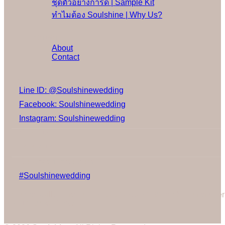
ชุดตัวอย่างการ์ด | Sample Kit
ทำไมต้อง Soulshine | Why Us?
เพิ่มเติม
About
Contact
Social Media
Line ID: @Soulshinewedding
Facebook: Soulshinewedding
Instagram: Soulshinewedding
Share us:
Follow us:
Gallery on Instagram
#Soulshinewedding
Cannot call API for app 380204239234502 on behalf of user
3514604328573752