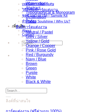
Watercolor
เทคนิคการพิมพ์พิเศษ
Abstract
วิธีสั่งพิมพ์การ์ดแต่งงาน
Typographical & Monogram
ชุดตัวอย่างการ์ด | Sample Kit
Destination
ทำไมต้อง Soulshine | Why Us?
Photo
เพิ่มเติม
ธีมสีการ์ดแต่งงาน
About
Neutral / Pastel
Contact
Grey / Silver
Yellow / Gold
Search
Orange / Copper
for:
Pink / Rose Gold
Red / Burgundy
Navy / Blue
Brown
Green
Purple
White
Black & White
Search
for:
ลิงค์ที่น่าสนใจ
การ์ดแต่งงาน (ฟรีค่าแบบ 100%)