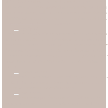
ทำให้การ์ดแต่งงานที่ร้าน Soulshine มีคุณภาพดีมาก ลูกค้าสามารถรับรู
ได้ง่ายๆ ด้วยตาเปล่าคือสีสันที่สดใสเป็นพิเศษทำให้แบบอาร์ตเวิร์คโดด
เด่นและคมชัดลอยอยู่บนเนื้อกระดาษ มองดูแล้วสวยงามและมีมิติอย่าง
เห็นได้ชัด ลูกค้าต่างประทับใจกับคุณภาพการพิมพ์ที่ยอดเยี่ยมนี้ ซึ่งเป็น
เอกลักษณ์เฉพาะของร้าน Soulshine เท่านั้น
High Speed
อีกหนึ่งเรื่องสำคัญที่เป็นเครื่องพิสูจน์ศักยภาพร้านการ์ดแต่งงานชั้นนำ
ได้นั้น คือความเร็วในการพิมพ์ ซึ่งร้าน Soulshine ไม่เป็นสองรองใคร
งานเร่งงานด่วนเราช่วยได้ บางเคสลูกค้าเดือดร้อนมาจริงๆ วันเดียวเร
ก็สามารถพิมพ์งานให้ได้ เพราะร้าน Soulshine เป็นโรงพิมพ์เองจึง
สามารถควบคุมการผลิตได้ 100% (In-house Printing) นี่คือจุดเด่นหนึ่
ที่ลูกค้าชื่นชอบและมั่นใจมาใชับริการพิมพ์การ์ดแต่งงานกับมืออาชีพ
อย่างเรา
Reasonable Price
ความคุ้มค่าเป็นสิ่งที่เราอยากตอบแทนลูกค้าที่มาอุดหนุนร้าน Soulshi
เราจึงกล้านำเสนอการ์ดแต่งงานในราคาที่ยอมเยาและสบายกระเป๋า
กว่าเมื่อเทียบกับราคาและคุณภาพในท้องตลาด
Better Choice
ของดีอยู่ใกล้แค่ปลายจมูก ฉะนั้นก่อนตัดสินใจสั่งซื้อที่ไหน อย่าลืม
สอบถามทางเลือกที่ดีกว่ากับเรา เพราะข้อเสนอของเราจะทำให้ลูกค้า