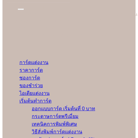
อมยิ้มได้ง่ายๆ
Technical Setting
Soulshine ทำงานอย่างมืออาชีพ ใส่ใจและรับผิดชอบ ก่อนเริ่มพิมพ์งาน
ให้ลูกค้าทุกคน เรามีช่างผู้เชี่ยวชาญปรับตั้งเครื่องให้เหมาะสมกับงาน
ของลูกค้าแต่ละคนมากที่สุดและทดลองพิมพ์ก่อนเริ่มงานจริงทุกครั้ง
เพื่อให้มั่นใจว่าลูกค้าจะได้รับการ์ดแต่งงานคุณภาพดีที่สุด
Menu
การ์ดแต่งงาน
ราคาการ์ด
ซองการ์ด
ของชำร่วย
ไอเดียแต่งงาน
เริ่มต้นทำการ์ด
ออกแบบการ์ด เริ่มต้นที่ 0 บาท
กระดาษการ์ดพรีเมี่ยม
เทคนิคการพิมพ์พิเศษ
วิธีสั่งพิมพ์การ์ดแต่งงาน