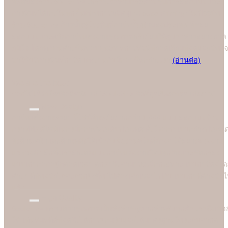
ที่สุดของร้าน Soulshine เพราะเราสามารถควบคุมการออกแบบและ
การพิมพ์ได้เองในทุกขั้นตอนการผลิต (In-house Printing) ในปัจจุบัน
ร้าน Soulshine ก้าวขึ้นสู่โรงพิมพ์การ์ดชั้นนำของประเทศ ที่คอย
ออกแบบและผลิตการ์ดแต่งงานคุณภาพพรีเมี่ยมให้คู่บ่าวสาวอย่างภาค
ภูมิใจ โดยทุกคนต่างชื่นชอบคุณภาพการพิมพ์ที่ยอดเยี่ยมที่สุดและมั่นใจ
มาใช้บริการพิมพ์การ์ดแต่งงานกับมืออาชีพอย่างเรา
(อ่านต่อ)
We are the best
"
บอกไม่ได้ว่าใครคือที่หนึ่ง แต่ "Soulshine คือที่สุดเรื่องการ์ดแต่งงาน
New Design
การ์ดแต่งงานสวยๆ ดีไซน์ทันสมัยมากกว่า 1,000 แบบ ออกแบบด้วย
กราฟฟิคดีไซน์เนอร์มืออาชีพระดับประเทศ ตั้งใจออกแบบอย่างประณี
ทั้งด้านหน้าและด้านหลังให้เข้ากับธีมงานสไตล์ต่างๆ ได้อย่างสวยงาม
และลงตัว อีกทั้งเราอัพเดตแบบการ์ดแต่งงานใหม่ทุกวันและคัดกรอง
แบบเก่าออกอยู่ตลอดเวลา ลูกค้าจึงสามารถเลือกเฉพาะแบบการ์ดสไตล
ต่างๆ ที่ทันสมัยได้สะดวกยิ่งขึ้น ไม่ต้องเสียเวลาไปกับแบบเก่าที่ล้าสมัย
แล้ว
High Quality
Soulshine ทราบดีว่าคุณภาพเป็นสิ่งสำคัญมากสำหรับลูกค้า เราจึงเลือ
ใช้แท่นพิมพ์ที่ดีที่สุดซึ่งได้การยอมรับและได้มาตรฐานในระดับสากล