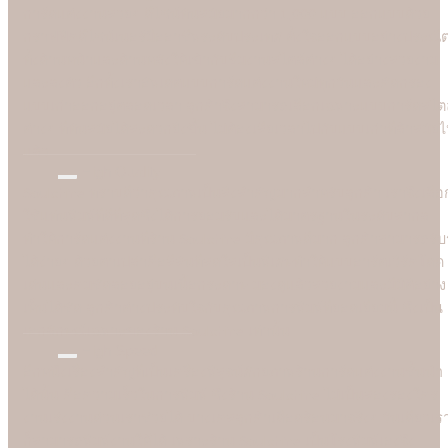
การ์ดแต่งงานสวยๆ ดีไซน์ทันสมัยมากกว่า 1,000 แบบ ออกแบบด้วย
กราฟฟิคดีไซน์เนอร์มืออาชีพระดับประเทศ ตั้งใจออกแบบอย่างประณี
ทั้งด้านหน้าและด้านหลังให้เข้ากับธีมงานสไตล์ต่างๆ ได้อย่างสวยงาม
และลงตัว อีกทั้งเราอัพเดตแบบการ์ดแต่งงานใหม่ทุกวันและคัดกรอง
แบบเก่าออกอยู่ตลอดเวลา ลูกค้าจึงสามารถเลือกเฉพาะแบบการ์ดสไตล
ต่างๆ ที่ทันสมัยได้สะดวกยิ่งขึ้น ไม่ต้องเสียเวลาไปกับแบบเก่าที่ล้าสมัย
แล้ว
High Quality
Soulshine ทราบดีว่าคุณภาพเป็นสิ่งสำคัญมากสำหรับลูกค้า เราจึงเลือ
ใช้แท่นพิมพ์ที่ดีที่สุดซึ่งได้การยอมรับและได้มาตรฐานในระดับสากล
ทำให้การ์ดแต่งงานที่ร้าน Soulshine มีคุณภาพดีมาก ลูกค้าสามารถรับรู
ได้ง่ายๆ ด้วยตาเปล่าคือสีสันที่สดใสเป็นพิเศษทำให้แบบอาร์ตเวิร์คโดด
เด่นและคมชัดลอยอยู่บนเนื้อกระดาษ มองดูแล้วสวยงามและมีมิติอย่าง
เห็นได้ชัด ลูกค้าต่างประทับใจกับคุณภาพการพิมพ์ที่ยอดเยี่ยมนี้ ซึ่งเป็น
เอกลักษณ์เฉพาะของร้าน Soulshine เท่านั้น
High Speed
อีกหนึ่งเรื่องสำคัญที่เป็นเครื่องพิสูจน์ศักยภาพร้านการ์ดแต่งงานชั้นนำ
ได้นั้น คือความเร็วในการพิมพ์ ซึ่งร้าน Soulshine ไม่เป็นสองรองใคร
งานเร่งงานด่วนเราช่วยได้ บางเคสลูกค้าเดือดร้อนมาจริงๆ วันเดียวเร
ก็สามารถพิมพ์งานให้ได้ เพราะร้าน Soulshine เป็นโรงพิมพ์เองจึง