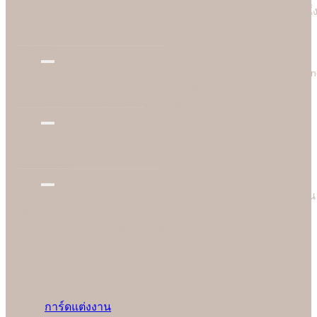
สามารถควบคุมการผลิตได้ 100% (In-house Printing) นี่คือจุดเด่นหนึ่
ที่ลูกค้าชื่นชอบและมั่นใจมาใชับริการพิมพ์การ์ดแต่งงานกับมืออาชีพ
อย่างเรา
Reasonable Price
ความคุ้มค่าเป็นสิ่งที่เราอยากตอบแทนลูกค้าที่มาอุดหนุนร้าน Soulshi
เราจึงกล้านำเสนอการ์ดแต่งงานในราคาที่ยอมเยาและสบายกระเป๋า
กว่าเมื่อเทียบกับราคาและคุณภาพในท้องตลาด
Better Choice
ของดีอยู่ใกล้แค่ปลายจมูก ฉะนั้นก่อนตัดสินใจสั่งซื้อที่ไหน อย่าลืม
สอบถามทางเลือกที่ดีกว่ากับเรา เพราะข้อเสนอของเราจะทำให้ลูกค้า
อมยิ้มได้ง่ายๆ
Technical Setting
Soulshine ทำงานอย่างมืออาชีพ ใส่ใจและรับผิดชอบ ก่อนเริ่มพิมพ์งาน
ให้ลูกค้าทุกคน เรามีช่างผู้เชี่ยวชาญปรับตั้งเครื่องให้เหมาะสมกับงาน
ของลูกค้าแต่ละคนมากที่สุดและทดลองพิมพ์ก่อนเริ่มงานจริงทุกครั้ง
เพื่อให้มั่นใจว่าลูกค้าจะได้รับการ์ดแต่งงานคุณภาพดีที่สุด
Menu
การ์ดแต่งงาน