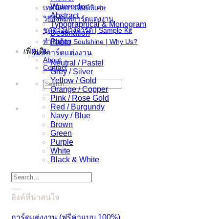
Watercolor
เทคนิคการพิมพ์พิเศษ
Abstract
วิธีสั่งพิมพ์การ์ดแต่งงาน
Typographical & Monogram
ชุดตัวอย่างการ์ด | Sample Kit
Destination
ทำไมต้อง Soulshine | Why Us?
Photo
เพิ่มเติม
ธีมสีการ์ดแต่งงาน
About
Neutral / Pastel
Contact
Grey / Silver
Yellow / Gold
Search
Orange / Copper
for:
Pink / Rose Gold
Red / Burgundy
Navy / Blue
Brown
Green
Purple
White
Black & White
Search
for:
ลิงค์ที่น่าสนใจ
การ์ดแต่งงาน (ฟรีค่าแบบ 100%)