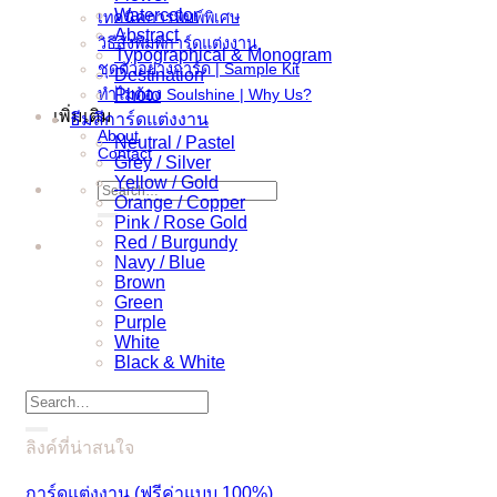
Watercolor
เทคนิคการพิมพ์พิเศษ
Abstract
วิธีสั่งพิมพ์การ์ดแต่งงาน
Typographical & Monogram
ชุดตัวอย่างการ์ด | Sample Kit
Destination
ทำไมต้อง Soulshine | Why Us?
Photo
เพิ่มเติม
ธีมสีการ์ดแต่งงาน
About
Neutral / Pastel
Contact
Grey / Silver
Yellow / Gold
Search
Orange / Copper
for:
Pink / Rose Gold
Red / Burgundy
Navy / Blue
Brown
Green
Purple
White
Black & White
Search
for:
ลิงค์ที่น่าสนใจ
การ์ดแต่งงาน (ฟรีค่าแบบ 100%)