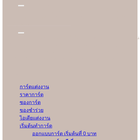
Better Choice
ของดีอยู่ใกล้แค่ปลายจมูก ฉะนั้นก่อนตัดสินใจสั่งซื้อที่ไหน อย่าลืม
สอบถามทางเลือกที่ดีกว่ากับเรา เพราะข้อเสนอของเราจะทำให้ลูกค้า
อมยิ้มได้ง่ายๆ
Technical Setting
Soulshine ทำงานอย่างมืออาชีพ ใส่ใจและรับผิดชอบ ก่อนเริ่มพิมพ์งาน
ให้ลูกค้าทุกคน เรามีช่างผู้เชี่ยวชาญปรับตั้งเครื่องให้เหมาะสมกับงาน
ของลูกค้าแต่ละคนมากที่สุดและทดลองพิมพ์ก่อนเริ่มงานจริงทุกครั้ง
เพื่อให้มั่นใจว่าลูกค้าจะได้รับการ์ดแต่งงานคุณภาพดีที่สุด
Menu
การ์ดแต่งงาน
ราคาการ์ด
ซองการ์ด
ของชำร่วย
ไอเดียแต่งงาน
เริ่มต้นทำการ์ด
ออกแบบการ์ด เริ่มต้นที่ 0 บาท