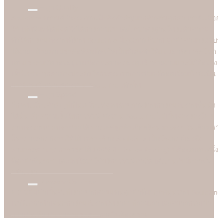
High Quality
Soulshine ทราบดีว่าคุณภาพเป็นสิ่งสำคัญมากสำหรับลูกค้า เราจึงเลือ
ใช้แท่นพิมพ์ที่ดีที่สุดซึ่งได้การยอมรับและได้มาตรฐานในระดับสากล
ทำให้การ์ดแต่งงานที่ร้าน Soulshine มีคุณภาพดีมาก ลูกค้าสามารถรับรู
ได้ง่ายๆ ด้วยตาเปล่าคือสีสันที่สดใสเป็นพิเศษทำให้แบบอาร์ตเวิร์คโดด
เด่นและคมชัดลอยอยู่บนเนื้อกระดาษ มองดูแล้วสวยงามและมีมิติอย่าง
เห็นได้ชัด ลูกค้าต่างประทับใจกับคุณภาพการพิมพ์ที่ยอดเยี่ยมนี้ ซึ่งเป็น
เอกลักษณ์เฉพาะของร้าน Soulshine เท่านั้น
High Speed
อีกหนึ่งเรื่องสำคัญที่เป็นเครื่องพิสูจน์ศักยภาพร้านการ์ดแต่งงานชั้นนำ
ได้นั้น คือความเร็วในการพิมพ์ ซึ่งร้าน Soulshine ไม่เป็นสองรองใคร
งานเร่งงานด่วนเราช่วยได้ บางเคสลูกค้าเดือดร้อนมาจริงๆ วันเดียวเร
ก็สามารถพิมพ์งานให้ได้ เพราะร้าน Soulshine เป็นโรงพิมพ์เองจึง
สามารถควบคุมการผลิตได้ 100% (In-house Printing) นี่คือจุดเด่นหนึ่
ที่ลูกค้าชื่นชอบและมั่นใจมาใชับริการพิมพ์การ์ดแต่งงานกับมืออาชีพ
อย่างเรา
Reasonable Price
ความคุ้มค่าเป็นสิ่งที่เราอยากตอบแทนลูกค้าที่มาอุดหนุนร้าน Soulshi
เราจึงกล้านำเสนอการ์ดแต่งงานในราคาที่ยอมเยาและสบายกระเป๋า
กว่าเมื่อเทียบกับราคาและคุณภาพในท้องตลาด