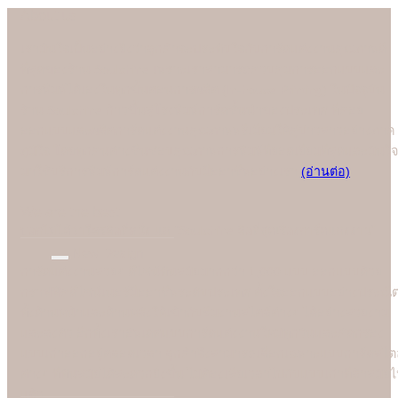
About us
เรามั่นใจเป็นอย่างยิ่งว่าลูกค้าจะประทับใจกับการ์ดแต่งงานคุณภาพดี
ที่สุดของร้าน Soulshine เพราะเราสามารถควบคุมการออกแบบและ
การพิมพ์ได้เองในทุกขั้นตอนการผลิต (In-house Printing) ในปัจจุบัน
ร้าน Soulshine ก้าวขึ้นสู่โรงพิมพ์การ์ดชั้นนำของประเทศ ที่คอย
ออกแบบและผลิตการ์ดแต่งงานคุณภาพพรีเมี่ยมให้คู่บ่าวสาวอย่างภาค
ภูมิใจ โดยทุกคนต่างชื่นชอบคุณภาพการพิมพ์ที่ยอดเยี่ยมที่สุดและมั่นใจ
มาใช้บริการพิมพ์การ์ดแต่งงานกับมืออาชีพอย่างเรา
(อ่านต่อ)
We are the best
"
บอกไม่ได้ว่าใครคือที่หนึ่ง แต่ "Soulshine คือที่สุดเรื่องการ์ดแต่งงาน
New Design
การ์ดแต่งงานสวยๆ ดีไซน์ทันสมัยมากกว่า 1,000 แบบ ออกแบบด้วย
กราฟฟิคดีไซน์เนอร์มืออาชีพระดับประเทศ ตั้งใจออกแบบอย่างประณี
ทั้งด้านหน้าและด้านหลังให้เข้ากับธีมงานสไตล์ต่างๆ ได้อย่างสวยงาม
และลงตัว อีกทั้งเราอัพเดตแบบการ์ดแต่งงานใหม่ทุกวันและคัดกรอง
แบบเก่าออกอยู่ตลอดเวลา ลูกค้าจึงสามารถเลือกเฉพาะแบบการ์ดสไตล
ต่างๆ ที่ทันสมัยได้สะดวกยิ่งขึ้น ไม่ต้องเสียเวลาไปกับแบบเก่าที่ล้าสมัย
แล้ว