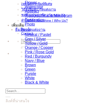
Flower
เทคนิคการพิมพ์พิเศษ
Watercolor
วิธีสั่งพิมพ์การ์ดแต่งงาน
Abstract
ชุดตัวอย่างการ์ด | Sample Kit
Typographical & Monogram
Destination
ทำไมต้อง Soulshine | Why Us?
Photo
เพิ่มเติม
ธีมสีการ์ดแต่งงาน
About
Contact
Neutral / Pastel
Grey / Silver
Search
Yellow / Gold
for:
Orange / Copper
Pink / Rose Gold
Red / Burgundy
Navy / Blue
Brown
Green
Purple
White
Black & White
Search
for:
ลิงค์ที่น่าสนใจ