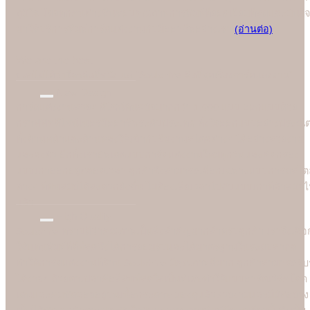
ภูมิใจ โดยทุกคนต่างชื่นชอบคุณภาพการพิมพ์ที่ยอดเยี่ยมที่สุดและมั่นใจ
มาใช้บริการพิมพ์การ์ดแต่งงานกับมืออาชีพอย่างเรา
(อ่านต่อ)
We are the best
"
บอกไม่ได้ว่าใครคือที่หนึ่ง แต่ "Soulshine คือที่สุดเรื่องการ์ดแต่งงาน
New Design
การ์ดแต่งงานสวยๆ ดีไซน์ทันสมัยมากกว่า 1,000 แบบ ออกแบบด้วย
กราฟฟิคดีไซน์เนอร์มืออาชีพระดับประเทศ ตั้งใจออกแบบอย่างประณี
ทั้งด้านหน้าและด้านหลังให้เข้ากับธีมงานสไตล์ต่างๆ ได้อย่างสวยงาม
และลงตัว อีกทั้งเราอัพเดตแบบการ์ดแต่งงานใหม่ทุกวันและคัดกรอง
แบบเก่าออกอยู่ตลอดเวลา ลูกค้าจึงสามารถเลือกเฉพาะแบบการ์ดสไตล
ต่างๆ ที่ทันสมัยได้สะดวกยิ่งขึ้น ไม่ต้องเสียเวลาไปกับแบบเก่าที่ล้าสมัย
แล้ว
High Quality
Soulshine ทราบดีว่าคุณภาพเป็นสิ่งสำคัญมากสำหรับลูกค้า เราจึงเลือ
ใช้แท่นพิมพ์ที่ดีที่สุดซึ่งได้การยอมรับและได้มาตรฐานในระดับสากล
ทำให้การ์ดแต่งงานที่ร้าน Soulshine มีคุณภาพดีมาก ลูกค้าสามารถรับรู
ได้ง่ายๆ ด้วยตาเปล่าคือสีสันที่สดใสเป็นพิเศษทำให้แบบอาร์ตเวิร์คโดด
เด่นและคมชัดลอยอยู่บนเนื้อกระดาษ มองดูแล้วสวยงามและมีมิติอย่าง