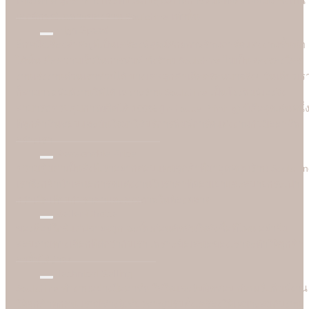
เห็นได้ชัด ลูกค้าต่างประทับใจกับคุณภาพการพิมพ์ที่ยอดเยี่ยมนี้ ซึ่งเป็น
เอกลักษณ์เฉพาะของร้าน Soulshine เท่านั้น
High Speed
อีกหนึ่งเรื่องสำคัญที่เป็นเครื่องพิสูจน์ศักยภาพร้านการ์ดแต่งงานชั้นนำ
ได้นั้น คือความเร็วในการพิมพ์ ซึ่งร้าน Soulshine ไม่เป็นสองรองใคร
งานเร่งงานด่วนเราช่วยได้ บางเคสลูกค้าเดือดร้อนมาจริงๆ วันเดียวเร
ก็สามารถพิมพ์งานให้ได้ เพราะร้าน Soulshine เป็นโรงพิมพ์เองจึง
สามารถควบคุมการผลิตได้ 100% (In-house Printing) นี่คือจุดเด่นหนึ่
ที่ลูกค้าชื่นชอบและมั่นใจมาใชับริการพิมพ์การ์ดแต่งงานกับมืออาชีพ
อย่างเรา
Reasonable Price
ความคุ้มค่าเป็นสิ่งที่เราอยากตอบแทนลูกค้าที่มาอุดหนุนร้าน Soulshi
เราจึงกล้านำเสนอการ์ดแต่งงานในราคาที่ยอมเยาและสบายกระเป๋า
กว่าเมื่อเทียบกับราคาและคุณภาพในท้องตลาด
Better Choice
ของดีอยู่ใกล้แค่ปลายจมูก ฉะนั้นก่อนตัดสินใจสั่งซื้อที่ไหน อย่าลืม
สอบถามทางเลือกที่ดีกว่ากับเรา เพราะข้อเสนอของเราจะทำให้ลูกค้า
อมยิ้มได้ง่ายๆ
Technical Setting
Soulshine ทำงานอย่างมืออาชีพ ใส่ใจและรับผิดชอบ ก่อนเริ่มพิมพ์งาน
ให้ลูกค้าทุกคน เรามีช่างผู้เชี่ยวชาญปรับตั้งเครื่องให้เหมาะสมกับงาน