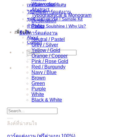
Watercolor
เทคนิคการพิมพ์พิเศษ
Abstract
วิธีสั่งพิมพ์การ์ดแต่งงาน
Typographical & Monogram
ชุดตัวอย่างการ์ด | Sample Kit
Destination
ทำไมต้อง Soulshine | Why Us?
Photo
เพิ่มเติม
ธีมสีการ์ดแต่งงาน
About
Neutral / Pastel
Contact
Grey / Silver
Yellow / Gold
Search
Orange / Copper
for:
Pink / Rose Gold
Red / Burgundy
Navy / Blue
Brown
Green
Purple
White
Black & White
Search
for:
ลิงค์ที่น่าสนใจ
การ์ดแต่งงาน (ฟรีค่าแบบ 100%)