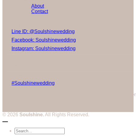
About
Contact
Social Media
Line ID: @Soulshinewedding
Facebook: Soulshinewedding
Instagram: Soulshinewedding
Share us:
Follow us:
Gallery on Instagram
#Soulshinewedding
Cannot call API for app 380204239234502 on behalf of user
3514604328573752
© 2026
Soulshine.
All Rights Reserved.
Search
for: