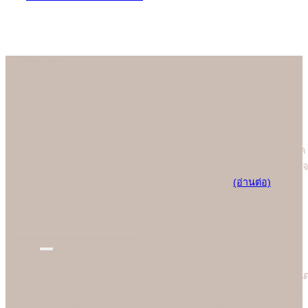
About us
เรามั่นใจเป็นอย่างยิ่งว่าลูกค้าจะประทับใจกับการ์ดแต่งงานคุณภาพดี
ที่สุดของร้าน Soulshine เพราะเราสามารถควบคุมการออกแบบและ
การพิมพ์ได้เองในทุกขั้นตอนการผลิต (In-house Printing) ในปัจจุบัน
ร้าน Soulshine ก้าวขึ้นสู่โรงพิมพ์การ์ดชั้นนำของประเทศ ที่คอย
ออกแบบและผลิตการ์ดแต่งงานคุณภาพพรีเมี่ยมให้คู่บ่าวสาวอย่างภาค
ภูมิใจ โดยทุกคนต่างชื่นชอบคุณภาพการพิมพ์ที่ยอดเยี่ยมที่สุดและมั่นใจ
มาใช้บริการพิมพ์การ์ดแต่งงานกับมืออาชีพอย่างเรา
(อ่านต่อ)
We are the best
"
บอกไม่ได้ว่าใครคือที่หนึ่ง แต่ "Soulshine คือที่สุดเรื่องการ์ดแต่งงาน
New Design
การ์ดแต่งงานสวยๆ ดีไซน์ทันสมัยมากกว่า 1,000 แบบ ออกแบบด้วย
กราฟฟิคดีไซน์เนอร์มืออาชีพระดับประเทศ ตั้งใจออกแบบอย่างประณี
ทั้งด้านหน้าและด้านหลังให้เข้ากับธีมงานสไตล์ต่างๆ ได้อย่างสวยงาม
และลงตัว อีกทั้งเราอัพเดตแบบการ์ดแต่งงานใหม่ทุกวันและคัดกรอง