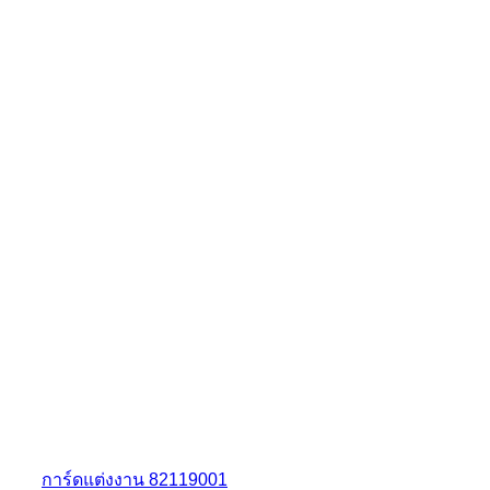
การ์ดแต่งงาน 82119001