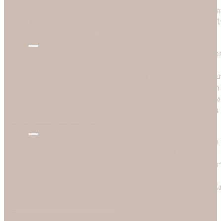
แบบเก่าออกอยู่ตลอดเวลา ลูกค้าจึงสามารถเลือกเฉพาะแบบการ์ดสไตล
ต่างๆ ที่ทันสมัยได้สะดวกยิ่งขึ้น ไม่ต้องเสียเวลาไปกับแบบเก่าที่ล้าสมัย
แล้ว
High Quality
Soulshine ทราบดีว่าคุณภาพเป็นสิ่งสำคัญมากสำหรับลูกค้า เราจึงเลือ
ใช้แท่นพิมพ์ที่ดีที่สุดซึ่งได้การยอมรับและได้มาตรฐานในระดับสากล
ทำให้การ์ดแต่งงานที่ร้าน Soulshine มีคุณภาพดีมาก ลูกค้าสามารถรับรู
ได้ง่ายๆ ด้วยตาเปล่าคือสีสันที่สดใสเป็นพิเศษทำให้แบบอาร์ตเวิร์คโดด
เด่นและคมชัดลอยอยู่บนเนื้อกระดาษ มองดูแล้วสวยงามและมีมิติอย่าง
เห็นได้ชัด ลูกค้าต่างประทับใจกับคุณภาพการพิมพ์ที่ยอดเยี่ยมนี้ ซึ่งเป็น
เอกลักษณ์เฉพาะของร้าน Soulshine เท่านั้น
High Speed
อีกหนึ่งเรื่องสำคัญที่เป็นเครื่องพิสูจน์ศักยภาพร้านการ์ดแต่งงานชั้นนำ
ได้นั้น คือความเร็วในการพิมพ์ ซึ่งร้าน Soulshine ไม่เป็นสองรองใคร
งานเร่งงานด่วนเราช่วยได้ บางเคสลูกค้าเดือดร้อนมาจริงๆ วันเดียวเร
ก็สามารถพิมพ์งานให้ได้ เพราะร้าน Soulshine เป็นโรงพิมพ์เองจึง
สามารถควบคุมการผลิตได้ 100% (In-house Printing) นี่คือจุดเด่นหนึ่
ที่ลูกค้าชื่นชอบและมั่นใจมาใชับริการพิมพ์การ์ดแต่งงานกับมืออาชีพ
อย่างเรา
Reasonable Price