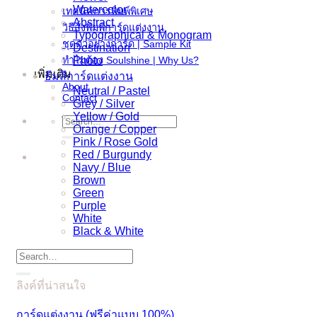
Watercolor
เทคนิคการพิมพ์พิเศษ
Abstract
วิธีสั่งพิมพ์การ์ดแต่งงาน
Typographical & Monogram
ชุดตัวอย่างการ์ด | Sample Kit
Destination
ทำไมต้อง Soulshine | Why Us?
Photo
เพิ่มเติม
ธีมสีการ์ดแต่งงาน
About
Neutral / Pastel
Contact
Grey / Silver
Yellow / Gold
Search
Orange / Copper
for:
Pink / Rose Gold
Red / Burgundy
Navy / Blue
Brown
Green
Purple
White
Black & White
Search
for:
ลิงค์ที่น่าสนใจ
การ์ดแต่งงาน (ฟรีค่าแบบ 100%)