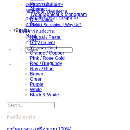
Watercolor
เทคนิคการพิมพ์พิเศษ
Abstract
วิธีสั่งพิมพ์การ์ดแต่งงาน
Typographical & Monogram
ชุดตัวอย่างการ์ด | Sample Kit
Destination
ทำไมต้อง Soulshine | Why Us?
Photo
เพิ่มเติม
ธีมสีการ์ดแต่งงาน
About
Neutral / Pastel
Contact
Grey / Silver
Yellow / Gold
Search
Orange / Copper
for:
Pink / Rose Gold
Red / Burgundy
Navy / Blue
Brown
Green
Purple
White
Black & White
Search
for:
ลิงค์ที่น่าสนใจ
การ์ดแต่งงาน (ฟรีค่าแบบ 100%)