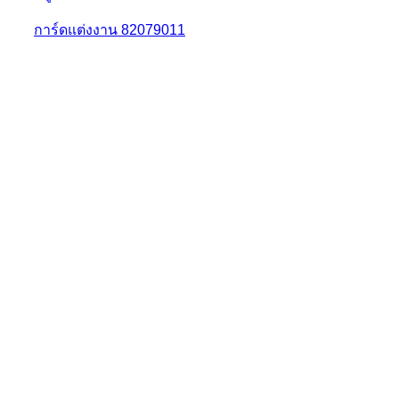
การ์ดแต่งงาน 82079011