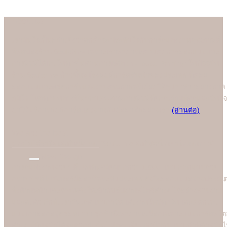
About us
เรามั่นใจเป็นอย่างยิ่งว่าลูกค้าจะประทับใจกับการ์ดแต่งงานคุณภาพดี
ที่สุดของร้าน Soulshine เพราะเราสามารถควบคุมการออกแบบและ
การพิมพ์ได้เองในทุกขั้นตอนการผลิต (In-house Printing) ในปัจจุบัน
ร้าน Soulshine ก้าวขึ้นสู่โรงพิมพ์การ์ดชั้นนำของประเทศ ที่คอย
ออกแบบและผลิตการ์ดแต่งงานคุณภาพพรีเมี่ยมให้คู่บ่าวสาวอย่างภาค
ภูมิใจ โดยทุกคนต่างชื่นชอบคุณภาพการพิมพ์ที่ยอดเยี่ยมที่สุดและมั่นใจ
มาใช้บริการพิมพ์การ์ดแต่งงานกับมืออาชีพอย่างเรา
(อ่านต่อ)
We are the best
"
บอกไม่ได้ว่าใครคือที่หนึ่ง แต่ "Soulshine คือที่สุดเรื่องการ์ดแต่งงาน
New Design
การ์ดแต่งงานสวยๆ ดีไซน์ทันสมัยมากกว่า 1,000 แบบ ออกแบบด้วย
กราฟฟิคดีไซน์เนอร์มืออาชีพระดับประเทศ ตั้งใจออกแบบอย่างประณี
ทั้งด้านหน้าและด้านหลังให้เข้ากับธีมงานสไตล์ต่างๆ ได้อย่างสวยงาม
และลงตัว อีกทั้งเราอัพเดตแบบการ์ดแต่งงานใหม่ทุกวันและคัดกรอง
แบบเก่าออกอยู่ตลอดเวลา ลูกค้าจึงสามารถเลือกเฉพาะแบบการ์ดสไตล
ต่างๆ ที่ทันสมัยได้สะดวกยิ่งขึ้น ไม่ต้องเสียเวลาไปกับแบบเก่าที่ล้าสมัย