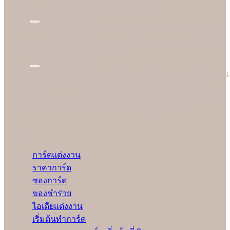
กว่าเมื่อเทียบกับราคาและคุณภาพในท้องตลาด
Better Choice
ของดีอยู่ใกล้แค่ปลายจมูก ฉะนั้นก่อนตัดสินใจสั่งซื้อที่ไหน อย่าลืม
สอบถามทางเลือกที่ดีกว่ากับเรา เพราะข้อเสนอของเราจะทำให้ลูกค้า
อมยิ้มได้ง่ายๆ
Technical Setting
Soulshine ทำงานอย่างมืออาชีพ ใส่ใจและรับผิดชอบ ก่อนเริ่มพิมพ์งาน
ให้ลูกค้าทุกคน เรามีช่างผู้เชี่ยวชาญปรับตั้งเครื่องให้เหมาะสมกับงาน
ของลูกค้าแต่ละคนมากที่สุดและทดลองพิมพ์ก่อนเริ่มงานจริงทุกครั้ง
เพื่อให้มั่นใจว่าลูกค้าจะได้รับการ์ดแต่งงานคุณภาพดีที่สุด
Menu
การ์ดแต่งงาน
ราคาการ์ด
ซองการ์ด
ของชำร่วย
ไอเดียแต่งงาน
เริ่มต้นทำการ์ด