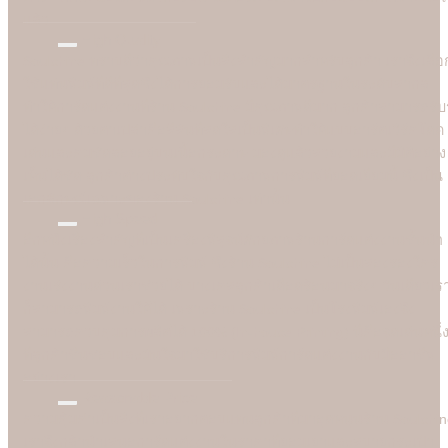
แล้ว
High Quality
Soulshine ทราบดีว่าคุณภาพเป็นสิ่งสำคัญมากสำหรับลูกค้า เราจึงเลือ
ใช้แท่นพิมพ์ที่ดีที่สุดซึ่งได้การยอมรับและได้มาตรฐานในระดับสากล
ทำให้การ์ดแต่งงานที่ร้าน Soulshine มีคุณภาพดีมาก ลูกค้าสามารถรับรู
ได้ง่ายๆ ด้วยตาเปล่าคือสีสันที่สดใสเป็นพิเศษทำให้แบบอาร์ตเวิร์คโดด
เด่นและคมชัดลอยอยู่บนเนื้อกระดาษ มองดูแล้วสวยงามและมีมิติอย่าง
เห็นได้ชัด ลูกค้าต่างประทับใจกับคุณภาพการพิมพ์ที่ยอดเยี่ยมนี้ ซึ่งเป็น
เอกลักษณ์เฉพาะของร้าน Soulshine เท่านั้น
High Speed
อีกหนึ่งเรื่องสำคัญที่เป็นเครื่องพิสูจน์ศักยภาพร้านการ์ดแต่งงานชั้นนำ
ได้นั้น คือความเร็วในการพิมพ์ ซึ่งร้าน Soulshine ไม่เป็นสองรองใคร
งานเร่งงานด่วนเราช่วยได้ บางเคสลูกค้าเดือดร้อนมาจริงๆ วันเดียวเร
ก็สามารถพิมพ์งานให้ได้ เพราะร้าน Soulshine เป็นโรงพิมพ์เองจึง
สามารถควบคุมการผลิตได้ 100% (In-house Printing) นี่คือจุดเด่นหนึ่
ที่ลูกค้าชื่นชอบและมั่นใจมาใชับริการพิมพ์การ์ดแต่งงานกับมืออาชีพ
อย่างเรา
Reasonable Price
ความคุ้มค่าเป็นสิ่งที่เราอยากตอบแทนลูกค้าที่มาอุดหนุนร้าน Soulshi
เราจึงกล้านำเสนอการ์ดแต่งงานในราคาที่ยอมเยาและสบายกระเป๋า