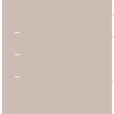
งานเร่งงานด่วนเราช่วยได้ บางเคสลูกค้าเดือดร้อนมาจริงๆ วันเดียวเร
ก็สามารถพิมพ์งานให้ได้ เพราะร้าน Soulshine เป็นโรงพิมพ์เองจึง
สามารถควบคุมการผลิตได้ 100% (In-house Printing) นี่คือจุดเด่นหนึ่
ที่ลูกค้าชื่นชอบและมั่นใจมาใชับริการพิมพ์การ์ดแต่งงานกับมืออาชีพ
อย่างเรา
Reasonable Price
ความคุ้มค่าเป็นสิ่งที่เราอยากตอบแทนลูกค้าที่มาอุดหนุนร้าน Soulshi
เราจึงกล้านำเสนอการ์ดแต่งงานในราคาที่ยอมเยาและสบายกระเป๋า
กว่าเมื่อเทียบกับราคาและคุณภาพในท้องตลาด
Better Choice
ของดีอยู่ใกล้แค่ปลายจมูก ฉะนั้นก่อนตัดสินใจสั่งซื้อที่ไหน อย่าลืม
สอบถามทางเลือกที่ดีกว่ากับเรา เพราะข้อเสนอของเราจะทำให้ลูกค้า
อมยิ้มได้ง่ายๆ
Technical Setting
Soulshine ทำงานอย่างมืออาชีพ ใส่ใจและรับผิดชอบ ก่อนเริ่มพิมพ์งาน
ให้ลูกค้าทุกคน เรามีช่างผู้เชี่ยวชาญปรับตั้งเครื่องให้เหมาะสมกับงาน
ของลูกค้าแต่ละคนมากที่สุดและทดลองพิมพ์ก่อนเริ่มงานจริงทุกครั้ง
เพื่อให้มั่นใจว่าลูกค้าจะได้รับการ์ดแต่งงานคุณภาพดีที่สุด
Menu