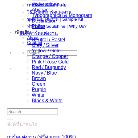
Watercolor
เทคนิคการพิมพ์พิเศษ
Abstract
วิธีสั่งพิมพ์การ์ดแต่งงาน
Typographical & Monogram
ชุดตัวอย่างการ์ด | Sample Kit
Destination
ทำไมต้อง Soulshine | Why Us?
Photo
เพิ่มเติม
ธีมสีการ์ดแต่งงาน
About
Neutral / Pastel
Contact
Grey / Silver
Yellow / Gold
Search
Orange / Copper
for:
Pink / Rose Gold
Red / Burgundy
Navy / Blue
Brown
Green
Purple
White
Black & White
Search
for:
ลิงค์ที่น่าสนใจ
การ์ดแต่งงาน (ฟรีค่าแบบ 100%)