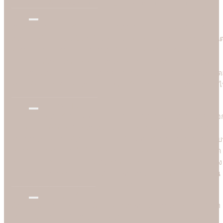
"
บอกไม่ได้ว่าใครคือที่หนึ่ง แต่ "Soulshine คือที่สุดเรื่องการ์ดแต่งงาน
New Design
การ์ดแต่งงานสวยๆ ดีไซน์ทันสมัยมากกว่า 1,000 แบบ ออกแบบด้วย
กราฟฟิคดีไซน์เนอร์มืออาชีพระดับประเทศ ตั้งใจออกแบบอย่างประณี
ทั้งด้านหน้าและด้านหลังให้เข้ากับธีมงานสไตล์ต่างๆ ได้อย่างสวยงาม
และลงตัว อีกทั้งเราอัพเดตแบบการ์ดแต่งงานใหม่ทุกวันและคัดกรอง
แบบเก่าออกอยู่ตลอดเวลา ลูกค้าจึงสามารถเลือกเฉพาะแบบการ์ดสไตล
ต่างๆ ที่ทันสมัยได้สะดวกยิ่งขึ้น ไม่ต้องเสียเวลาไปกับแบบเก่าที่ล้าสมัย
แล้ว
High Quality
Soulshine ทราบดีว่าคุณภาพเป็นสิ่งสำคัญมากสำหรับลูกค้า เราจึงเลือ
ใช้แท่นพิมพ์ที่ดีที่สุดซึ่งได้การยอมรับและได้มาตรฐานในระดับสากล
ทำให้การ์ดแต่งงานที่ร้าน Soulshine มีคุณภาพดีมาก ลูกค้าสามารถรับรู
ได้ง่ายๆ ด้วยตาเปล่าคือสีสันที่สดใสเป็นพิเศษทำให้แบบอาร์ตเวิร์คโดด
เด่นและคมชัดลอยอยู่บนเนื้อกระดาษ มองดูแล้วสวยงามและมีมิติอย่าง
เห็นได้ชัด ลูกค้าต่างประทับใจกับคุณภาพการพิมพ์ที่ยอดเยี่ยมนี้ ซึ่งเป็น
เอกลักษณ์เฉพาะของร้าน Soulshine เท่านั้น
High Speed
อีกหนึ่งเรื่องสำคัญที่เป็นเครื่องพิสูจน์ศักยภาพร้านการ์ดแต่งงานชั้นนำ
ได้นั้น คือความเร็วในการพิมพ์ ซึ่งร้าน Soulshine ไม่เป็นสองรองใคร