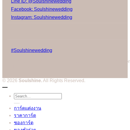
Line ID: @Soulshinewedding
Facebook: Soulshinewedding
Instagram: Soulshinewedding
Share us:
Follow us:
Gallery on Instagram
#Soulshinewedding
Cannot call API for app 380204239234502 on behalf of user
3514604328573752
© 2026
Soulshine.
All Rights Reserved.
Search
for:
การ์ดแต่งงาน
ราคาการ์ด
ซองการ์ด
ของชำร่วย