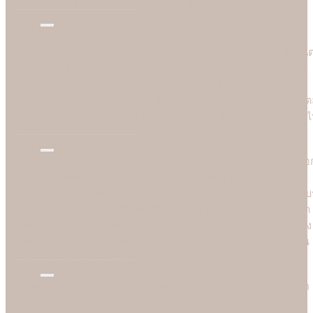
"
บอกไม่ได้ว่าใครคือที่หนึ่ง แต่ "Soulshine คือที่สุดเรื่องการ์ดแต่งงาน
New Design
การ์ดแต่งงานสวยๆ ดีไซน์ทันสมัยมากกว่า 1,000 แบบ ออกแบบด้วย
กราฟฟิคดีไซน์เนอร์มืออาชีพระดับประเทศ ตั้งใจออกแบบอย่างประณี
ทั้งด้านหน้าและด้านหลังให้เข้ากับธีมงานสไตล์ต่างๆ ได้อย่างสวยงาม
และลงตัว อีกทั้งเราอัพเดตแบบการ์ดแต่งงานใหม่ทุกวันและคัดกรอง
แบบเก่าออกอยู่ตลอดเวลา ลูกค้าจึงสามารถเลือกเฉพาะแบบการ์ดสไตล
ต่างๆ ที่ทันสมัยได้สะดวกยิ่งขึ้น ไม่ต้องเสียเวลาไปกับแบบเก่าที่ล้าสมัย
แล้ว
High Quality
Soulshine ทราบดีว่าคุณภาพเป็นสิ่งสำคัญมากสำหรับลูกค้า เราจึงเลือ
ใช้แท่นพิมพ์ที่ดีที่สุดซึ่งได้การยอมรับและได้มาตรฐานในระดับสากล
ทำให้การ์ดแต่งงานที่ร้าน Soulshine มีคุณภาพดีมาก ลูกค้าสามารถรับรู
ได้ง่ายๆ ด้วยตาเปล่าคือสีสันที่สดใสเป็นพิเศษทำให้แบบอาร์ตเวิร์คโดด
เด่นและคมชัดลอยอยู่บนเนื้อกระดาษ มองดูแล้วสวยงามและมีมิติอย่าง
เห็นได้ชัด ลูกค้าต่างประทับใจกับคุณภาพการพิมพ์ที่ยอดเยี่ยมนี้ ซึ่งเป็น
เอกลักษณ์เฉพาะของร้าน Soulshine เท่านั้น
High Speed
อีกหนึ่งเรื่องสำคัญที่เป็นเครื่องพิสูจน์ศักยภาพร้านการ์ดแต่งงานชั้นนำ
ได้นั้น คือความเร็วในการพิมพ์ ซึ่งร้าน Soulshine ไม่เป็นสองรองใคร