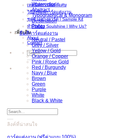
Watercolor
เทคนิคการพิมพ์พิเศษ
Abstract
วิธีสั่งพิมพ์การ์ดแต่งงาน
Typographical & Monogram
ชุดตัวอย่างการ์ด | Sample Kit
Destination
ทำไมต้อง Soulshine | Why Us?
Photo
เพิ่มเติม
ธีมสีการ์ดแต่งงาน
About
Neutral / Pastel
Contact
Grey / Silver
Yellow / Gold
Search
Orange / Copper
for:
Pink / Rose Gold
Red / Burgundy
Navy / Blue
Brown
Green
Purple
White
Black & White
Search
for:
ลิงค์ที่น่าสนใจ
การ์ดแต่งงาน (ฟรีค่าแบบ 100%)