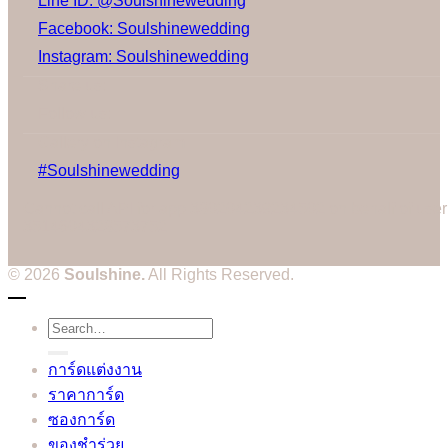
Line ID: @Soulshinewedding
Facebook: Soulshinewedding
Instagram: Soulshinewedding
Share us:
Follow us:
Gallery on Instagram
#Soulshinewedding
Cannot call API for app 380204239234502 on behalf of user
3514604328573752
© 2026
Soulshine.
All Rights Reserved.
Search
for:
การ์ดแต่งงาน
ราคาการ์ด
ซองการ์ด
ของชำร่วย