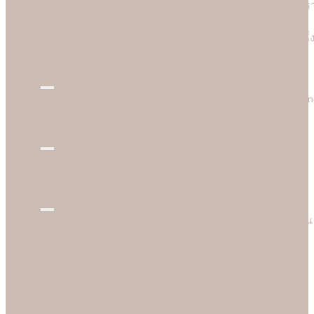
งานเร่งงานด่วนเราช่วยได้ บางเคสลูกค้าเดือดร้อนมาจริงๆ วันเดียวเร
ก็สามารถพิมพ์งานให้ได้ เพราะร้าน Soulshine เป็นโรงพิมพ์เองจึง
สามารถควบคุมการผลิตได้ 100% (In-house Printing) นี่คือจุดเด่นหนึ่
ที่ลูกค้าชื่นชอบและมั่นใจมาใชับริการพิมพ์การ์ดแต่งงานกับมืออาชีพ
อย่างเรา
Reasonable Price
ความคุ้มค่าเป็นสิ่งที่เราอยากตอบแทนลูกค้าที่มาอุดหนุนร้าน Soulshi
เราจึงกล้านำเสนอการ์ดแต่งงานในราคาที่ยอมเยาและสบายกระเป๋า
กว่าเมื่อเทียบกับราคาและคุณภาพในท้องตลาด
Better Choice
ของดีอยู่ใกล้แค่ปลายจมูก ฉะนั้นก่อนตัดสินใจสั่งซื้อที่ไหน อย่าลืม
สอบถามทางเลือกที่ดีกว่ากับเรา เพราะข้อเสนอของเราจะทำให้ลูกค้า
อมยิ้มได้ง่ายๆ
Technical Setting
Soulshine ทำงานอย่างมืออาชีพ ใส่ใจและรับผิดชอบ ก่อนเริ่มพิมพ์งาน
ให้ลูกค้าทุกคน เรามีช่างผู้เชี่ยวชาญปรับตั้งเครื่องให้เหมาะสมกับงาน
ของลูกค้าแต่ละคนมากที่สุดและทดลองพิมพ์ก่อนเริ่มงานจริงทุกครั้ง
เพื่อให้มั่นใจว่าลูกค้าจะได้รับการ์ดแต่งงานคุณภาพดีที่สุด
Menu