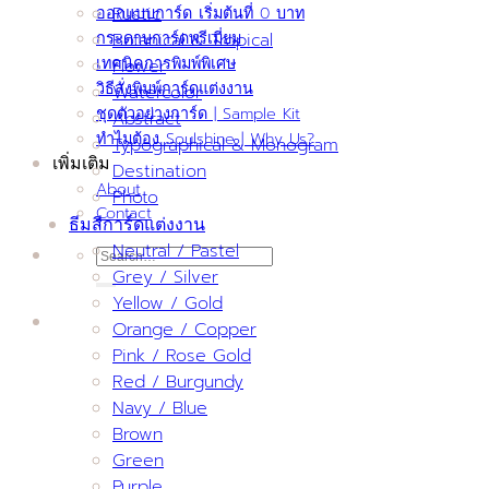
ออกแบบการ์ด เริ่มต้นที่ 0 บาท
Rustic
กระดาษการ์ดพรีเมี่ยม
Botanical & Tropical
เทคนิคการพิมพ์พิเศษ
Flower
วิธีสั่งพิมพ์การ์ดแต่งงาน
Watercolor
ชุดตัวอย่างการ์ด | Sample Kit
Abstract
ทำไมต้อง Soulshine | Why Us?
Typographical & Monogram
เพิ่มเติม
Destination
About
Photo
Contact
ธีมสีการ์ดแต่งงาน
Neutral / Pastel
Search
Grey / Silver
for:
Yellow / Gold
Orange / Copper
Pink / Rose Gold
Red / Burgundy
Navy / Blue
Brown
Green
Purple