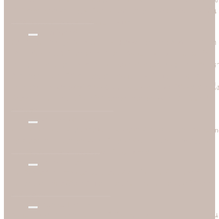
เห็นได้ชัด ลูกค้าต่างประทับใจกับคุณภาพการพิมพ์ที่ยอดเยี่ยมนี้ ซึ่งเป็น
เอกลักษณ์เฉพาะของร้าน Soulshine เท่านั้น
High Speed
อีกหนึ่งเรื่องสำคัญที่เป็นเครื่องพิสูจน์ศักยภาพร้านการ์ดแต่งงานชั้นนำ
ได้นั้น คือความเร็วในการพิมพ์ ซึ่งร้าน Soulshine ไม่เป็นสองรองใคร
งานเร่งงานด่วนเราช่วยได้ บางเคสลูกค้าเดือดร้อนมาจริงๆ วันเดียวเร
ก็สามารถพิมพ์งานให้ได้ เพราะร้าน Soulshine เป็นโรงพิมพ์เองจึง
สามารถควบคุมการผลิตได้ 100% (In-house Printing) นี่คือจุดเด่นหนึ่
ที่ลูกค้าชื่นชอบและมั่นใจมาใชับริการพิมพ์การ์ดแต่งงานกับมืออาชีพ
อย่างเรา
Reasonable Price
ความคุ้มค่าเป็นสิ่งที่เราอยากตอบแทนลูกค้าที่มาอุดหนุนร้าน Soulshi
เราจึงกล้านำเสนอการ์ดแต่งงานในราคาที่ยอมเยาและสบายกระเป๋า
กว่าเมื่อเทียบกับราคาและคุณภาพในท้องตลาด
Better Choice
ของดีอยู่ใกล้แค่ปลายจมูก ฉะนั้นก่อนตัดสินใจสั่งซื้อที่ไหน อย่าลืม
สอบถามทางเลือกที่ดีกว่ากับเรา เพราะข้อเสนอของเราจะทำให้ลูกค้า
อมยิ้มได้ง่ายๆ
Technical Setting
Soulshine ทำงานอย่างมืออาชีพ ใส่ใจและรับผิดชอบ ก่อนเริ่มพิมพ์งาน