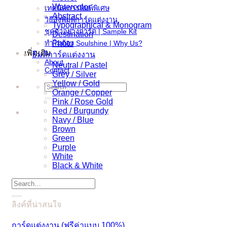
Watercolor
เทคนิคการพิมพ์พิเศษ
Abstract
วิธีสั่งพิมพ์การ์ดแต่งงาน
Typographical & Monogram
ชุดตัวอย่างการ์ด | Sample Kit
Destination
ทำไมต้อง Soulshine | Why Us?
Photo
เพิ่มเติม
ธีมสีการ์ดแต่งงาน
About
Neutral / Pastel
Contact
Grey / Silver
Yellow / Gold
Search
Orange / Copper
for:
Pink / Rose Gold
Red / Burgundy
Navy / Blue
Brown
Green
Purple
White
Black & White
Search
for:
ลิงค์ที่น่าสนใจ
การ์ดแต่งงาน (ฟรีค่าแบบ 100%)