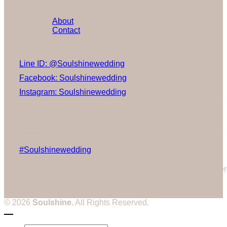
เพิ่มเติม
About
Contact
Social Media
Line ID: @Soulshinewedding
Facebook: Soulshinewedding
Instagram: Soulshinewedding
Share us:
Follow us:
Gallery on Instagram
#Soulshinewedding
Cannot call API for app 380204239234502 on behalf of user
3514604328573752
© 2026
Soulshine.
All Rights Reserved.