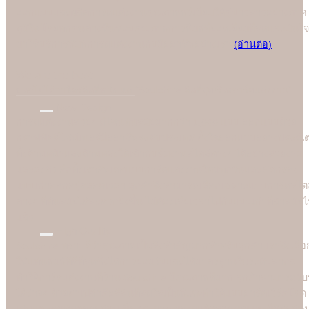
ออกแบบและผลิตการ์ดแต่งงานคุณภาพพรีเมี่ยมให้คู่บ่าวสาวอย่างภาค
ภูมิใจ โดยทุกคนต่างชื่นชอบคุณภาพการพิมพ์ที่ยอดเยี่ยมที่สุดและมั่นใจ
มาใช้บริการพิมพ์การ์ดแต่งงานกับมืออาชีพอย่างเรา
(อ่านต่อ)
We are the best
"
บอกไม่ได้ว่าใครคือที่หนึ่ง แต่ "Soulshine คือที่สุดเรื่องการ์ดแต่งงาน
New Design
การ์ดแต่งงานสวยๆ ดีไซน์ทันสมัยมากกว่า 1,000 แบบ ออกแบบด้วย
กราฟฟิคดีไซน์เนอร์มืออาชีพระดับประเทศ ตั้งใจออกแบบอย่างประณี
ทั้งด้านหน้าและด้านหลังให้เข้ากับธีมงานสไตล์ต่างๆ ได้อย่างสวยงาม
และลงตัว อีกทั้งเราอัพเดตแบบการ์ดแต่งงานใหม่ทุกวันและคัดกรอง
แบบเก่าออกอยู่ตลอดเวลา ลูกค้าจึงสามารถเลือกเฉพาะแบบการ์ดสไตล
ต่างๆ ที่ทันสมัยได้สะดวกยิ่งขึ้น ไม่ต้องเสียเวลาไปกับแบบเก่าที่ล้าสมัย
แล้ว
High Quality
Soulshine ทราบดีว่าคุณภาพเป็นสิ่งสำคัญมากสำหรับลูกค้า เราจึงเลือ
ใช้แท่นพิมพ์ที่ดีที่สุดซึ่งได้การยอมรับและได้มาตรฐานในระดับสากล
ทำให้การ์ดแต่งงานที่ร้าน Soulshine มีคุณภาพดีมาก ลูกค้าสามารถรับรู
ได้ง่ายๆ ด้วยตาเปล่าคือสีสันที่สดใสเป็นพิเศษทำให้แบบอาร์ตเวิร์คโดด
เด่นและคมชัดลอยอยู่บนเนื้อกระดาษ มองดูแล้วสวยงามและมีมิติอย่าง