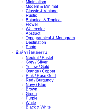
Minimalism
Modern & Minimal
Classic & Vintage
Rustic
Botanical & Tropical
Flower
Watercolor
Abstract
Typographical & Monogram
Destination
Photo
ธีมสีการ์ดแต่งงาน
Neutral / Pastel
Grey / Silver
Yellow / Gold
Orange / Copper
Pink / Rose Gold
Red / Burgundy
Navy / Blue
Brown
Green
Purple
White
Black & White