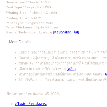
Dimensions :
Standard 5″x7″
Card Type :
Single | แผ่นเดี่ยว
Printing Side :
2 sides | หน้า-หลัง
Printing Time :
7-14 วัน
Paper Type :
8 types and more
Paper Thickness :
Up to 500 gsm
Special Technique :
Available
(สอบถามเพิ่มเติม)
More Details
แถมฟรี! ซองการ์ดแต่งงานรูปทรงมาตรฐานขนาด 5″x7″ สีคร
อัพเกรดสุดคุ้ม! หากลูกค้าต้องการซองการ์ดแต่งงานแบบ Premiu
สบายๆ จะมากหรือน้อยก็สั่งทำการ์ดกับเราได้ สนใจสอบถามเพ
เลือกชนิดกระดาษได้ตามใจชอบ
(คลิก)
หรูหรายิ่งขึ้นด้วยการปั๊มฟอยล์สีต่างๆ หรือเพิ่มเทคนิคพิเศษ
(ค
ได้อะไรที่มากกว่ากับการ์ดแต่งงานคุณภาพพรีเมี่ยมในราคาท
เลือกแบบการ์ดแต่งงาน ฟรี 100%
สไตล์การ์ดแต่งงาน