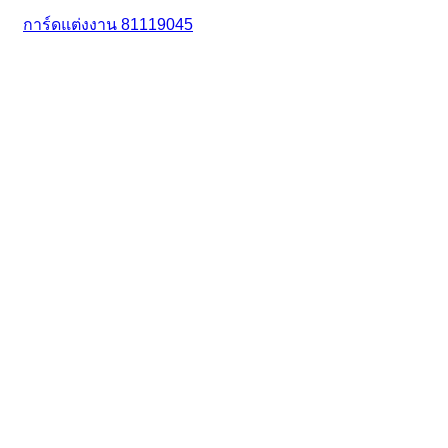
การ์ดแต่งงาน 81119045