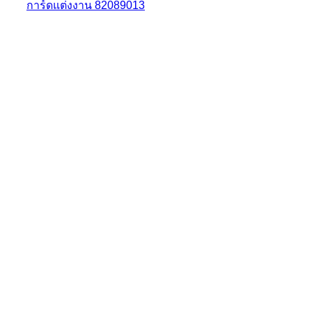
การ์ดแต่งงาน 82089013