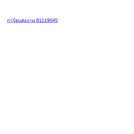
การ์ดแต่งงาน 81119045