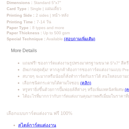
Dimensions :
Standard 5″x7″
Card Type :
Single | แผ่นเดี่ยว
Printing Side :
2 sides | หน้า-หลัง
Printing Time :
7-14 วัน
Paper Type :
8 types and more
Paper Thickness :
Up to 500 gsm
Special Technique :
Available
(สอบถามเพิ่มเติม)
More Details
แถมฟรี! ซองการ์ดแต่งงานรูปทรงมาตรฐานขนาด 5″x7″ สีคร
อัพเกรดสุดคุ้ม! หากลูกค้าต้องการซองการ์ดแต่งงานแบบ Premiu
สบายๆ จะมากหรือน้อยก็สั่งทำการ์ดกับเราได้ สนใจสอบถามเพ
เลือกชนิดกระดาษได้ตามใจชอบ
(คลิก)
หรูหรายิ่งขึ้นด้วยการปั๊มฟอยล์สีต่างๆ หรือเพิ่มเทคนิคพิเศษ
(ค
ได้อะไรที่มากกว่ากับการ์ดแต่งงานคุณภาพพรีเมี่ยมในราคาท
เลือกแบบการ์ดแต่งงาน ฟรี 100%
สไตล์การ์ดแต่งงาน