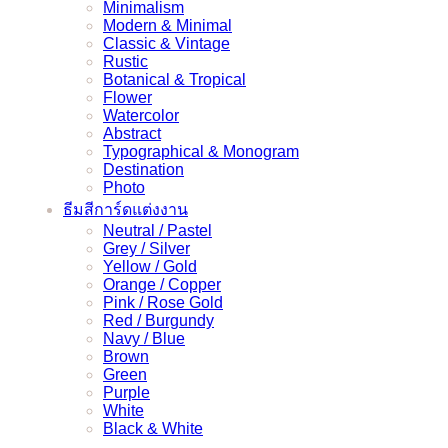
Minimalism
Modern & Minimal
Classic & Vintage
Rustic
Botanical & Tropical
Flower
Watercolor
Abstract
Typographical & Monogram
Destination
Photo
ธีมสีการ์ดแต่งงาน
Neutral / Pastel
Grey / Silver
Yellow / Gold
Orange / Copper
Pink / Rose Gold
Red / Burgundy
Navy / Blue
Brown
Green
Purple
White
Black & White