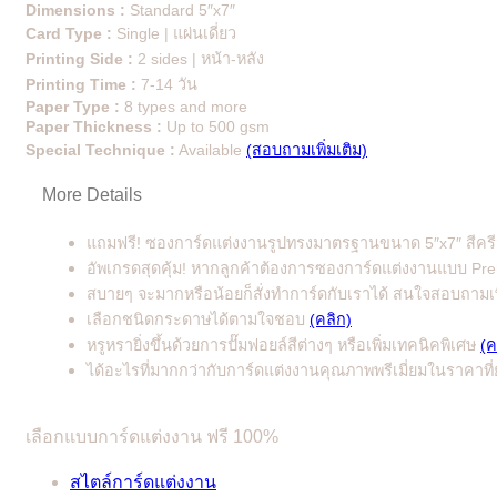
Dimensions :
Standard 5″x7″
Card Type :
Single | แผ่นเดี่ยว
Printing Side :
2 sides | หน้า-หลัง
Printing Time :
7-14 วัน
Paper Type :
8 types and more
Paper Thickness :
Up to 500 gsm
Special Technique :
Available
(สอบถามเพิ่มเติม)
More Details
แถมฟรี! ซองการ์ดแต่งงานรูปทรงมาตรฐานขนาด 5″x7″ สีคร
อัพเกรดสุดคุ้ม! หากลูกค้าต้องการซองการ์ดแต่งงานแบบ Premiu
สบายๆ จะมากหรือน้อยก็สั่งทำการ์ดกับเราได้ สนใจสอบถามเพ
เลือกชนิดกระดาษได้ตามใจชอบ
(คลิก)
หรูหรายิ่งขึ้นด้วยการปั๊มฟอยล์สีต่างๆ หรือเพิ่มเทคนิคพิเศษ
(ค
ได้อะไรที่มากกว่ากับการ์ดแต่งงานคุณภาพพรีเมี่ยมในราคาท
เลือกแบบการ์ดแต่งงาน ฟรี 100%
สไตล์การ์ดแต่งงาน