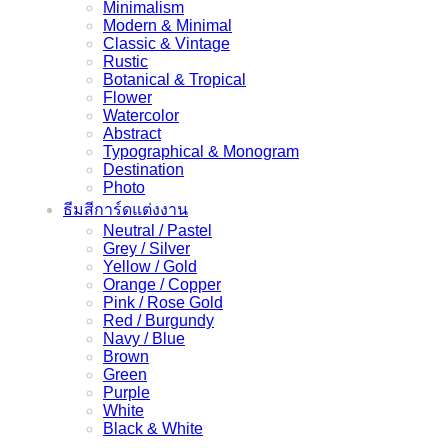
Minimalism
Modern & Minimal
Classic & Vintage
Rustic
Botanical & Tropical
Flower
Watercolor
Abstract
Typographical & Monogram
Destination
Photo
ธีมสีการ์ดแต่งงาน
Neutral / Pastel
Grey / Silver
Yellow / Gold
Orange / Copper
Pink / Rose Gold
Red / Burgundy
Navy / Blue
Brown
Green
Purple
White
Black & White