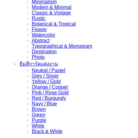
Minimalism
Modern & Minimal
Classic & Vintage
Rustic
Botanical & Tropical
Flower
Watercolor
Abstract
Typographical & Monogram
Destination
Photo
ธีมสีการ์ดแต่งงาน
Neutral / Pastel
Grey / Silver
Yellow / Gold
Orange / Copper
Pink / Rose Gold
Red / Burgundy
Navy / Blue
Brown
Green
Purple
White
Black & White