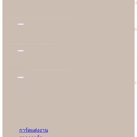
สามารถควบคุมการผลิตได้ 100% (In-house Printing) นี่คือจุดเด่นหนึ่
ที่ลูกค้าชื่นชอบและมั่นใจมาใชับริการพิมพ์การ์ดแต่งงานกับมืออาชีพ
อย่างเรา
Reasonable Price
ความคุ้มค่าเป็นสิ่งที่เราอยากตอบแทนลูกค้าที่มาอุดหนุนร้าน Soulshi
เราจึงกล้านำเสนอการ์ดแต่งงานในราคาที่ยอมเยาและสบายกระเป๋า
กว่าเมื่อเทียบกับราคาและคุณภาพในท้องตลาด
Better Choice
ของดีอยู่ใกล้แค่ปลายจมูก ฉะนั้นก่อนตัดสินใจสั่งซื้อที่ไหน อย่าลืม
สอบถามทางเลือกที่ดีกว่ากับเรา เพราะข้อเสนอของเราจะทำให้ลูกค้า
อมยิ้มได้ง่ายๆ
Technical Setting
Soulshine ทำงานอย่างมืออาชีพ ใส่ใจและรับผิดชอบ ก่อนเริ่มพิมพ์งาน
ให้ลูกค้าทุกคน เรามีช่างผู้เชี่ยวชาญปรับตั้งเครื่องให้เหมาะสมกับงาน
ของลูกค้าแต่ละคนมากที่สุดและทดลองพิมพ์ก่อนเริ่มงานจริงทุกครั้ง
เพื่อให้มั่นใจว่าลูกค้าจะได้รับการ์ดแต่งงานคุณภาพดีที่สุด
Menu
การ์ดแต่งงาน