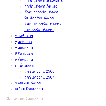
การ์ดแต่งงานลายดอกไม้
ช้าง
ชื่อ
งาน
งาน
คุณ
การ์ดแต่งงานวินเทจ
และ
ดัง
แต่ง
แต่งงาน
ไม่
ตัวอย่างการ์ดแต่งงาน
หมอ
หมอ
เพราะ
มี
มี
พิมพ์การ์ดแต่งงาน
ลักษณ์
ช้าง
พิษ
ทั้ง
เอา
ออกแบบการ์ดแต่งงาน
และ
โค
แบบ
ท์
แบบการ์ดแต่งงาน
หมอ
วิด
ภาษา
แน่นอน
ของชำร่วย
ลักษณ์
–
ไทย
–
ชุดเจ้าสาว
ช่วย
อัพเดต
และ
ชุดแต่งงาน
ว่าที่
2021
ภาษา
/
พิธีงานแต่ง
เจ้า
อังกฤษ
2022
พิธีแต่งงาน
บ่าว
ราย
ฤกษ์แต่งงาน
เจ้า
ละเอียด
ฤกษ์แต่งงาน 2566
สาว
ครบ
ฤกษ์แต่งงาน 2567
แก้
ครัน
วางแผนแต่งงาน
ปัญหา
เตรียมตัวแต่งงาน
ยุ่งๆ
ได้
เลือกแบบการ์ดแต่งงาน
แบบ