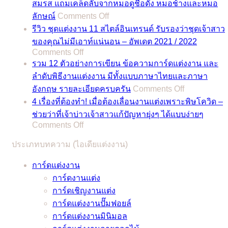
สมรส แถมเคล็ดลับจากหมอดูชื่อดัง หมอช้างและหมอ
2567
on
ลักษณ์
Comments Off
/
ฤกษ์
2024
รีวิว ชุดแต่งงาน 11 สไตล์อินเทรนด์ รับรองว่าชุดเจ้าสาว
แต่งงาน
รวม
ของคุณไม่มีเอาท์แน่นอน – อัพเดต 2021 / 2022
2566
on
Comments Off
ฤกษ์
/
รีวิว
รวม 12 ตัวอย่างการเขียน ข้อความการ์ดแต่งงาน และ
ดี
2023
ชุด
ลำดับพิธีงานแต่งงาน มีทั้งแบบภาษาไทยและภาษา
สำหรับ
รวม
on
แต่งงาน
อังกฤษ รายละเอียดครบครัน
Comments Off
พิธี
ฤกษ์
รวม
11
4 เรื่องที่ต้องทำ! เมื่อต้องเลื่อนงานแต่งเพราะพิษโควิด –
มงคล
ดี
12
สไตล์
ช่วยว่าที่เจ้าบ่าวเจ้าสาวแก้ปัญหายุ่งๆ ได้แบบง่ายๆ
สมรส
สำหรับ
ตัวอย่าง
อิน
on
Comments Off
แถม
พิธี
การ
4
เท
เคล็ด
มงคล
ประเภทบทความ (ไอเดียแต่งงาน)
เรื่อง
เขียน
รนด์
ลับ
สมรส
ที่
ข้อความ
รับรอง
การ์ดแต่งงาน
จาก
แถม
ต้อง
การ์ด
ว่า
การ์ดงานแต่ง
หมอดู
เคล็ด
ทำ!
แต่งงาน
ชุด
การ์ดเชิญงานแต่ง
ชื่อ
ลับ
เมื่อ
และ
เจ้า
การ์ดแต่งงานปั๊มฟอยล์
ดัง
จาก
ต้อง
ลำดับ
สาว
การ์ดแต่งงานมินิมอล
หมอ
หมอดู
เลื่อน
พิธี
ของ