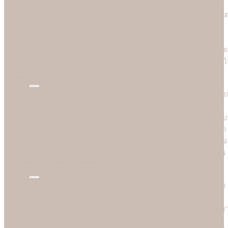
การ์ดแต่งงานสวยๆ ดีไซน์ทันสมัยมากกว่า 1,000 แบบ ออกแบบด้วย
กราฟฟิคดีไซน์เนอร์มืออาชีพระดับประเทศ ตั้งใจออกแบบอย่างประณี
ทั้งด้านหน้าและด้านหลังให้เข้ากับธีมงานสไตล์ต่างๆ ได้อย่างสวยงาม
และลงตัว อีกทั้งเราอัพเดตแบบการ์ดแต่งงานใหม่ทุกวันและคัดกรอง
แบบเก่าออกอยู่ตลอดเวลา ลูกค้าจึงสามารถเลือกเฉพาะแบบการ์ดสไตล
ต่างๆ ที่ทันสมัยได้สะดวกยิ่งขึ้น ไม่ต้องเสียเวลาไปกับแบบเก่าที่ล้าสมัย
แล้ว
High Quality
Soulshine ทราบดีว่าคุณภาพเป็นสิ่งสำคัญมากสำหรับลูกค้า เราจึงเลือ
ใช้แท่นพิมพ์ที่ดีที่สุดซึ่งได้การยอมรับและได้มาตรฐานในระดับสากล
ทำให้การ์ดแต่งงานที่ร้าน Soulshine มีคุณภาพดีมาก ลูกค้าสามารถรับรู
ได้ง่ายๆ ด้วยตาเปล่าคือสีสันที่สดใสเป็นพิเศษทำให้แบบอาร์ตเวิร์คโดด
เด่นและคมชัดลอยอยู่บนเนื้อกระดาษ มองดูแล้วสวยงามและมีมิติอย่าง
เห็นได้ชัด ลูกค้าต่างประทับใจกับคุณภาพการพิมพ์ที่ยอดเยี่ยมนี้ ซึ่งเป็น
เอกลักษณ์เฉพาะของร้าน Soulshine เท่านั้น
High Speed
อีกหนึ่งเรื่องสำคัญที่เป็นเครื่องพิสูจน์ศักยภาพร้านการ์ดแต่งงานชั้นนำ
ได้นั้น คือความเร็วในการพิมพ์ ซึ่งร้าน Soulshine ไม่เป็นสองรองใคร
งานเร่งงานด่วนเราช่วยได้ บางเคสลูกค้าเดือดร้อนมาจริงๆ วันเดียวเร
ก็สามารถพิมพ์งานให้ได้ เพราะร้าน Soulshine เป็นโรงพิมพ์เองจึง