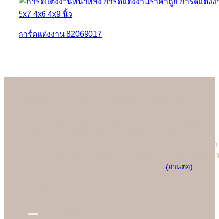
การ์ดแต่งงาน 82069017
About us
เรามั่นใจเป็นอย่างยิ่งว่าลูกค้าจะประทับใจกับการ์ดแต่งงานคุณภาพดี
ที่สุดของร้าน Soulshine เพราะเราสามารถควบคุมการออกแบบและ
การพิมพ์ได้เองในทุกขั้นตอนการผลิต (In-house Printing) ในปัจจุบัน
ร้าน Soulshine ก้าวขึ้นสู่โรงพิมพ์การ์ดชั้นนำของประเทศ ที่คอย
ออกแบบและผลิตการ์ดแต่งงานคุณภาพพรีเมี่ยมให้คู่บ่าวสาวอย่างภาค
ภูมิใจ โดยทุกคนต่างชื่นชอบคุณภาพการพิมพ์ที่ยอดเยี่ยมที่สุดและมั่นใจ
มาใช้บริการพิมพ์การ์ดแต่งงานกับมืออาชีพอย่างเรา
(อ่านต่อ)
We are the best
"
บอกไม่ได้ว่าใครคือที่หนึ่ง แต่ "Soulshine คือที่สุดเรื่องการ์ดแต่งงาน
New Design