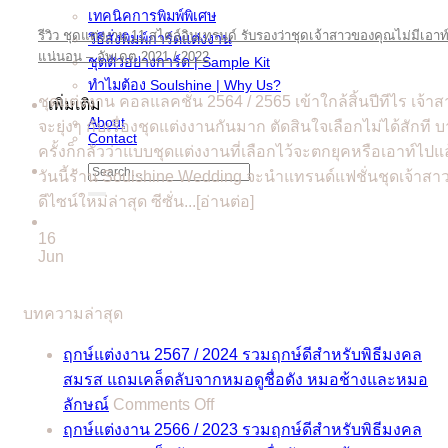
เทคนิคการพิมพ์พิเศษ
รีวิว ชุดแต่งงาน 11 สไตล์อินเทรนด์ รับรองว่าชุดเจ้าสาวของคุณไม่มีเอาท
วิธีสั่งพิมพ์การ์ดแต่งงาน
แน่นอน – อัพเดต 2021 / 2022
ชุดตัวอย่างการ์ด | Sample Kit
ทำไมต้อง Soulshine | Why Us?
ชุดแต่งงาน คอลแลคชั่น 2564 / 2565 เข้าใกล้สิ้นปีทีไร เจ้าส
เพิ่มเติม
About
จะยุ่งๆ กับเรื่องชุดแต่งงานกันมาก ตัดสินใจเลือกไม่ได้สักที 
Contact
ครั้งก็กลัวว่าแบบชุดแต่งงานที่เลือกไว้จะตกยุคหรือเอาท์ไปแ
Search
วันนี้ร้าน Soulshine Wedding จะนำแทรนด์แฟชั่นชุดเจ้าสา
for:
ดีไซน์ใหม่ล่าสุด ซีซั่น...[อ่านต่อ]
16
Jun
บทความล่าสุด
ฤกษ์แต่งงาน 2567 / 2024 รวมฤกษ์ดีสำหรับพิธีมงคล
สมรส แถมเคล็ดลับจากหมอดูชื่อดัง หมอช้างและหมอ
on
ลักษณ์
Comments Off
ฤกษ์
ฤกษ์แต่งงาน 2566 / 2023 รวมฤกษ์ดีสำหรับพิธีมงคล
แต่งงาน