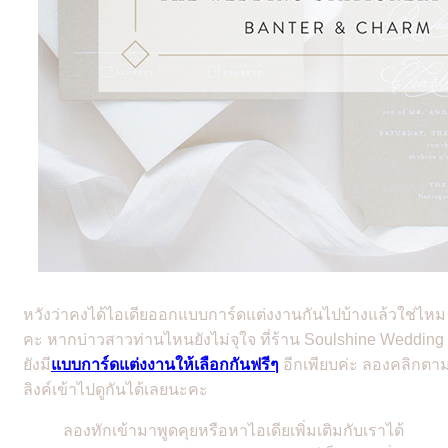
หวังว่าคงได้ไอเดียออกแบบการ์ดแต่งงานกันไปบ้างแล้วใช่ไหม
คะ หากบ่าวสาวท่านไหนยังไม่จุใจ ที่ร้าน Soulshine Wedding
ยังมี
แบบการ์ดแต่งงานให้เลือกกันฟรีๆ
อีกเพียบค่ะ ลองคลิกตา
ลิงค์เข้าไปดูกันได้เลยนะคะ
ลองทักเข้ามาพูดคุยหรือหาไอเดียเพิ่มเติมกับเราได้