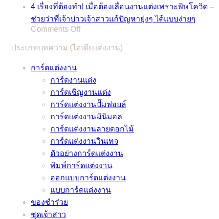
รวม
11
4 เรื่องที่ต้องทำ! เมื่อต้องเลื่อนงานแต่งเพราะพิษโควิด –
มงคล
ดี
12
สไตล์
ช่วยว่าที่เจ้าบ่าวเจ้าสาวแก้ปัญหายุ่งๆ ได้แบบง่ายๆ
สมรส
สำหรับ
ตัวอย่าง
อิน
on
Comments Off
แถม
พิธี
การ
4
เท
เคล็ด
มงคล
ประเภทบทความ (ไอเดียแต่งงาน)
เรื่อง
เขียน
รนด์
ลับ
สมรส
ที่
ข้อความ
รับรอง
การ์ดแต่งงาน
จาก
แถม
ต้อง
การ์ด
ว่า
การ์ดงานแต่ง
หมอดู
เคล็ด
ทำ!
แต่งงาน
ชุด
การ์ดเชิญงานแต่ง
ชื่อ
ลับ
เมื่อ
และ
เจ้า
การ์ดแต่งงานปั๊มฟอยล์
ดัง
จาก
ต้อง
ลำดับ
สาว
การ์ดแต่งงานมินิมอล
หมอ
หมอดู
เลื่อน
พิธี
ของ
การ์ดแต่งงานลายดอกไม้
ช้าง
ชื่อ
งาน
งาน
คุณ
การ์ดแต่งงานวินเทจ
และ
ดัง
แต่ง
แต่งงาน
ไม่
ตัวอย่างการ์ดแต่งงาน
หมอ
หมอ
เพราะ
มี
มี
พิมพ์การ์ดแต่งงาน
ลักษณ์
ช้าง
พิษ
ทั้ง
เอา
ออกแบบการ์ดแต่งงาน
และ
โค
แบบ
ท์
แบบการ์ดแต่งงาน
หมอ
วิด
ภาษา
แน่นอน
ของชำร่วย
ลักษณ์
–
ไทย
–
ชุดเจ้าสาว
ช่วย