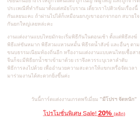
เขียนกันอย่างไรให้ถูกใจคนแต่ง ถูกในญาติผู้ใหญ่ และถูกจารีต
ประเพณีที่ทำกันมาตั้งแต่สมัยโบราณ เดี๋ยวเราไปติวเข้มเรื่องนี้
กันเลยนะคะ ถ้าผ่านไปได้ก็เหมือนยกภูเขาออกจากอก สบายใจ
กันยกใหญ่เลยหล่ะคะ
งานแต่งงานแบบไทยมักจะเริ่มพิธีกันในตอนเช้า ตั้งแต่พิธีสงฆ์
พิธีแห่ขันหมาก พิธีสวมแหวนหมั้น พิธีรดน้ำสังข์ และอื่นๆ ตาม
ขนบธรรมเนียมท้องถิ่นอีก หรืองานแต่งงานแบบคนไทยเชื้อสา
จีนก็จะมีพิธียกน้ำชาเข้ามาด้วย เราจึงควรระบุเวลาลำดับ
พิธีการลงไปด้วย เพื่ออำนวยความสะดวกให้แขกเหรื่อจัดเวลา
มาร่วมงานได้สะดวกยิ่งขึ้นค่ะ
วันนี้การ์ดแต่งงานเกรดพรีเมี่ยม
"มีโปรฯ จัดหนัก"
20%
โปรโมชั่นพิเศษ Sale!
(คลิก)