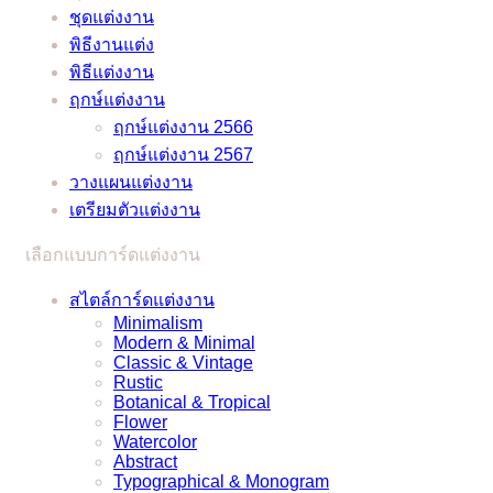
อัพเดต
และ
ชุดแต่งงาน
ว่าที่
2021
ภาษา
/
พิธีงานแต่ง
เจ้า
อังกฤษ
2022
พิธีแต่งงาน
บ่าว
ราย
ฤกษ์แต่งงาน
เจ้า
ละเอียด
ฤกษ์แต่งงาน 2566
สาว
ครบ
ฤกษ์แต่งงาน 2567
แก้
ครัน
วางแผนแต่งงาน
ปัญหา
เตรียมตัวแต่งงาน
ยุ่งๆ
ได้
เลือกแบบการ์ดแต่งงาน
แบบ
ง่ายๆ
สไตล์การ์ดแต่งงาน
Minimalism
Modern & Minimal
Classic & Vintage
Rustic
Botanical & Tropical
Flower
Watercolor
Abstract
Typographical & Monogram