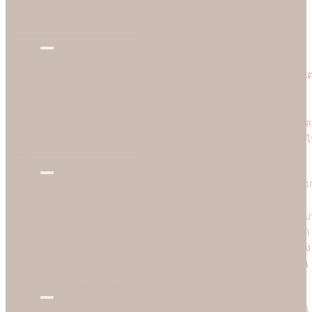
We are the best
"
บอกไม่ได้ว่าใครคือที่หนึ่ง แต่ "Soulshine คือที่สุดเรื่องการ์ดแต่งงาน
New Design
การ์ดแต่งงานสวยๆ ดีไซน์ทันสมัยมากกว่า 1,000 แบบ ออกแบบด้วย
กราฟฟิคดีไซน์เนอร์มืออาชีพระดับประเทศ ตั้งใจออกแบบอย่างประณี
ทั้งด้านหน้าและด้านหลังให้เข้ากับธีมงานสไตล์ต่างๆ ได้อย่างสวยงาม
และลงตัว อีกทั้งเราอัพเดตแบบการ์ดแต่งงานใหม่ทุกวันและคัดกรอง
แบบเก่าออกอยู่ตลอดเวลา ลูกค้าจึงสามารถเลือกเฉพาะแบบการ์ดสไตล
ต่างๆ ที่ทันสมัยได้สะดวกยิ่งขึ้น ไม่ต้องเสียเวลาไปกับแบบเก่าที่ล้าสมัย
แล้ว
High Quality
Soulshine ทราบดีว่าคุณภาพเป็นสิ่งสำคัญมากสำหรับลูกค้า เราจึงเลือ
ใช้แท่นพิมพ์ที่ดีที่สุดซึ่งได้การยอมรับและได้มาตรฐานในระดับสากล
ทำให้การ์ดแต่งงานที่ร้าน Soulshine มีคุณภาพดีมาก ลูกค้าสามารถรับรู
ได้ง่ายๆ ด้วยตาเปล่าคือสีสันที่สดใสเป็นพิเศษทำให้แบบอาร์ตเวิร์คโดด
เด่นและคมชัดลอยอยู่บนเนื้อกระดาษ มองดูแล้วสวยงามและมีมิติอย่าง
เห็นได้ชัด ลูกค้าต่างประทับใจกับคุณภาพการพิมพ์ที่ยอดเยี่ยมนี้ ซึ่งเป็น
เอกลักษณ์เฉพาะของร้าน Soulshine เท่านั้น
High Speed
อีกหนึ่งเรื่องสำคัญที่เป็นเครื่องพิสูจน์ศักยภาพร้านการ์ดแต่งงานชั้นนำ