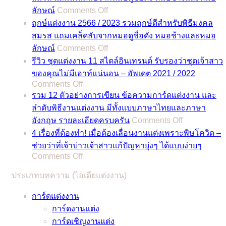
on
ลักษณ์
Comments Off
ฤกษ์
ฤกษ์แต่งงาน 2566 / 2023 รวมฤกษ์ดีสำหรับพิธีมงคล
แต่งงาน
สมรส แถมเคล็ดลับจากหมอดูชื่อดัง หมอช้างและหมอ
2567
on
ลักษณ์
Comments Off
/
ฤกษ์
2024
รีวิว ชุดแต่งงาน 11 สไตล์อินเทรนด์ รับรองว่าชุดเจ้าสาว
แต่งงาน
รวม
ของคุณไม่มีเอาท์แน่นอน – อัพเดต 2021 / 2022
2566
on
Comments Off
ฤกษ์
/
รีวิว
รวม 12 ตัวอย่างการเขียน ข้อความการ์ดแต่งงาน และ
ดี
2023
ชุด
ลำดับพิธีงานแต่งงาน มีทั้งแบบภาษาไทยและภาษา
สำหรับ
รวม
on
แต่งงาน
อังกฤษ รายละเอียดครบครัน
Comments Off
พิธี
ฤกษ์
รวม
11
4 เรื่องที่ต้องทำ! เมื่อต้องเลื่อนงานแต่งเพราะพิษโควิด –
มงคล
ดี
12
สไตล์
ช่วยว่าที่เจ้าบ่าวเจ้าสาวแก้ปัญหายุ่งๆ ได้แบบง่ายๆ
สมรส
สำหรับ
ตัวอย่าง
อิน
on
Comments Off
แถม
พิธี
การ
4
เท
เคล็ด
มงคล
ประเภทบทความ (ไอเดียแต่งงาน)
เรื่อง
เขียน
รนด์
ลับ
สมรส
ที่
ข้อความ
รับรอง
การ์ดแต่งงาน
จาก
แถม
ต้อง
การ์ด
ว่า
การ์ดงานแต่ง
หมอดู
เคล็ด
ทำ!
แต่งงาน
ชุด
การ์ดเชิญงานแต่ง
ชื่อ
ลับ