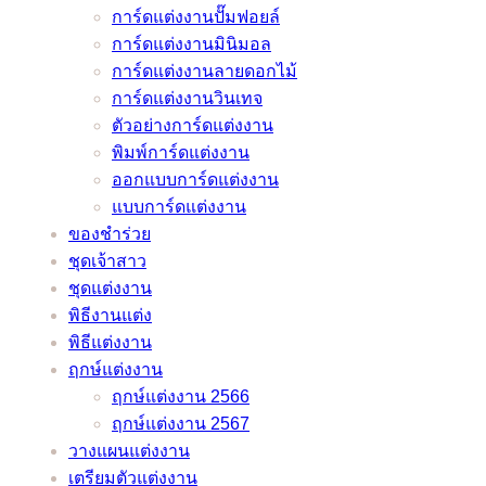
เมื่อ
และ
เจ้า
การ์ดแต่งงานปั๊มฟอยล์
ดัง
จาก
ต้อง
ลำดับ
สาว
การ์ดแต่งงานมินิมอล
หมอ
หมอดู
เลื่อน
พิธี
ของ
การ์ดแต่งงานลายดอกไม้
ช้าง
ชื่อ
งาน
งาน
คุณ
การ์ดแต่งงานวินเทจ
และ
ดัง
แต่ง
แต่งงาน
ไม่
ตัวอย่างการ์ดแต่งงาน
หมอ
หมอ
เพราะ
มี
มี
พิมพ์การ์ดแต่งงาน
ลักษณ์
ช้าง
พิษ
ทั้ง
เอา
ออกแบบการ์ดแต่งงาน
และ
โค
แบบ
ท์
แบบการ์ดแต่งงาน
หมอ
วิด
ภาษา
แน่นอน
ของชำร่วย
ลักษณ์
–
ไทย
–
ชุดเจ้าสาว
ช่วย
อัพเดต
และ
ชุดแต่งงาน
ว่าที่
2021
ภาษา
/
พิธีงานแต่ง
เจ้า
อังกฤษ
2022
พิธีแต่งงาน
บ่าว
ราย
ฤกษ์แต่งงาน
เจ้า
ละเอียด
ฤกษ์แต่งงาน 2566
สาว
ครบ
ฤกษ์แต่งงาน 2567
แก้
ครัน
วางแผนแต่งงาน
ปัญหา
เตรียมตัวแต่งงาน
ยุ่งๆ