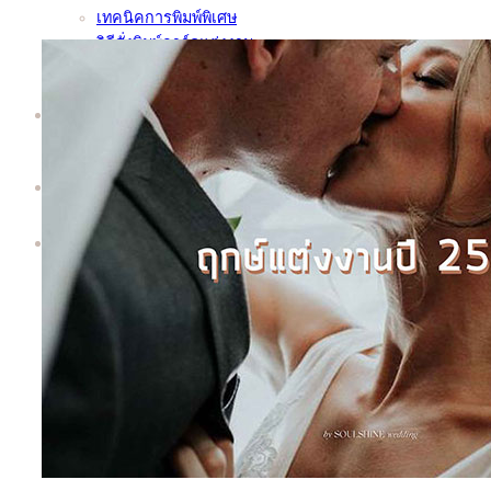
เทคนิคการพิมพ์พิเศษ
วิธีสั่งพิมพ์การ์ดแต่งงาน
ชุดตัวอย่างการ์ด | Sample Kit
ทำไมต้อง Soulshine | Why Us?
เพิ่มเติม
About
Contact
Search
for: