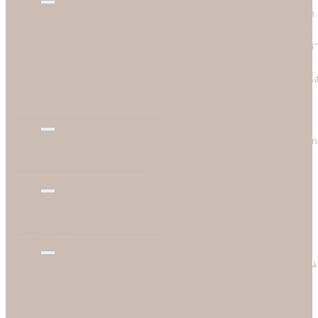
อีกหนึ่งเรื่องสำคัญที่เป็นเครื่องพิสูจน์ศักยภาพร้านการ์ดแต่งงานชั้นนำ
ได้นั้น คือความเร็วในการพิมพ์ ซึ่งร้าน Soulshine ไม่เป็นสองรองใคร
งานเร่งงานด่วนเราช่วยได้ บางเคสลูกค้าเดือดร้อนมาจริงๆ วันเดียวเร
ก็สามารถพิมพ์งานให้ได้ เพราะร้าน Soulshine เป็นโรงพิมพ์เองจึง
สามารถควบคุมการผลิตได้ 100% (In-house Printing) นี่คือจุดเด่นหนึ่
ที่ลูกค้าชื่นชอบและมั่นใจมาใชับริการพิมพ์การ์ดแต่งงานกับมืออาชีพ
อย่างเรา
Reasonable Price
ความคุ้มค่าเป็นสิ่งที่เราอยากตอบแทนลูกค้าที่มาอุดหนุนร้าน Soulshi
เราจึงกล้านำเสนอการ์ดแต่งงานในราคาที่ยอมเยาและสบายกระเป๋า
กว่าเมื่อเทียบกับราคาและคุณภาพในท้องตลาด
Better Choice
ของดีอยู่ใกล้แค่ปลายจมูก ฉะนั้นก่อนตัดสินใจสั่งซื้อที่ไหน อย่าลืม
สอบถามทางเลือกที่ดีกว่ากับเรา เพราะข้อเสนอของเราจะทำให้ลูกค้า
อมยิ้มได้ง่ายๆ
Technical Setting
Soulshine ทำงานอย่างมืออาชีพ ใส่ใจและรับผิดชอบ ก่อนเริ่มพิมพ์งาน
ให้ลูกค้าทุกคน เรามีช่างผู้เชี่ยวชาญปรับตั้งเครื่องให้เหมาะสมกับงาน
ของลูกค้าแต่ละคนมากที่สุดและทดลองพิมพ์ก่อนเริ่มงานจริงทุกครั้ง
เพื่อให้มั่นใจว่าลูกค้าจะได้รับการ์ดแต่งงานคุณภาพดีที่สุด