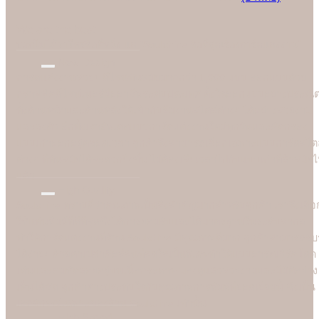
We are the best
"
บอกไม่ได้ว่าใครคือที่หนึ่ง แต่ "Soulshine คือที่สุดเรื่องการ์ดแต่งงาน
New Design
การ์ดแต่งงานสวยๆ ดีไซน์ทันสมัยมากกว่า 1,000 แบบ ออกแบบด้วย
กราฟฟิคดีไซน์เนอร์มืออาชีพระดับประเทศ ตั้งใจออกแบบอย่างประณี
ทั้งด้านหน้าและด้านหลังให้เข้ากับธีมงานสไตล์ต่างๆ ได้อย่างสวยงาม
และลงตัว อีกทั้งเราอัพเดตแบบการ์ดแต่งงานใหม่ทุกวันและคัดกรอง
แบบเก่าออกอยู่ตลอดเวลา ลูกค้าจึงสามารถเลือกเฉพาะแบบการ์ดสไตล
ต่างๆ ที่ทันสมัยได้สะดวกยิ่งขึ้น ไม่ต้องเสียเวลาไปกับแบบเก่าที่ล้าสมัย
แล้ว
High Quality
Soulshine ทราบดีว่าคุณภาพเป็นสิ่งสำคัญมากสำหรับลูกค้า เราจึงเลือ
ใช้แท่นพิมพ์ที่ดีที่สุดซึ่งได้การยอมรับและได้มาตรฐานในระดับสากล
ทำให้การ์ดแต่งงานที่ร้าน Soulshine มีคุณภาพดีมาก ลูกค้าสามารถรับรู
ได้ง่ายๆ ด้วยตาเปล่าคือสีสันที่สดใสเป็นพิเศษทำให้แบบอาร์ตเวิร์คโดด
เด่นและคมชัดลอยอยู่บนเนื้อกระดาษ มองดูแล้วสวยงามและมีมิติอย่าง
เห็นได้ชัด ลูกค้าต่างประทับใจกับคุณภาพการพิมพ์ที่ยอดเยี่ยมนี้ ซึ่งเป็น
เอกลักษณ์เฉพาะของร้าน Soulshine เท่านั้น
High Speed