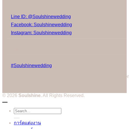
Social Media
Line ID: @Soulshinewedding
Facebook: Soulshinewedding
Instagram: Soulshinewedding
Share us:
Follow us:
Gallery on Instagram
#Soulshinewedding
Cannot call API for app 380204239234502 on behalf of user
3514604328573752
© 2026
Soulshine.
All Rights Reserved.
Search
for:
การ์ดแต่งงาน