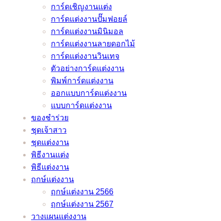
ชุด
การ์ดเชิญงานแต่ง
ชื่อ
ลับ
เมื่อ
และ
เจ้า
การ์ดแต่งงานปั๊มฟอยล์
ดัง
จาก
ต้อง
ลำดับ
สาว
การ์ดแต่งงานมินิมอล
หมอ
หมอดู
เลื่อน
พิธี
ของ
การ์ดแต่งงานลายดอกไม้
ช้าง
ชื่อ
งาน
งาน
คุณ
การ์ดแต่งงานวินเทจ
และ
ดัง
แต่ง
แต่งงาน
ไม่
ตัวอย่างการ์ดแต่งงาน
หมอ
หมอ
เพราะ
มี
มี
พิมพ์การ์ดแต่งงาน
ลักษณ์
ช้าง
พิษ
ทั้ง
เอา
ออกแบบการ์ดแต่งงาน
และ
โค
แบบ
ท์
แบบการ์ดแต่งงาน
หมอ
วิด
ภาษา
แน่นอน
ของชำร่วย
ลักษณ์
–
ไทย
–
ชุดเจ้าสาว
ช่วย
อัพเดต
และ
ชุดแต่งงาน
ว่าที่
2021
ภาษา
/
พิธีงานแต่ง
เจ้า
อังกฤษ
2022
พิธีแต่งงาน
บ่าว
ราย
ฤกษ์แต่งงาน
เจ้า
ละเอียด
ฤกษ์แต่งงาน 2566
สาว
ครบ
ฤกษ์แต่งงาน 2567
แก้
ครัน
วางแผนแต่งงาน
ปัญหา