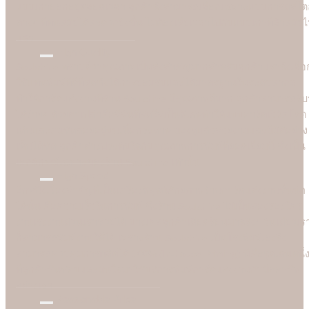
แบบเก่าออกอยู่ตลอดเวลา ลูกค้าจึงสามารถเลือกเฉพาะแบบการ์ดสไตล
ต่างๆ ที่ทันสมัยได้สะดวกยิ่งขึ้น ไม่ต้องเสียเวลาไปกับแบบเก่าที่ล้าสมัย
แล้ว
High Quality
Soulshine ทราบดีว่าคุณภาพเป็นสิ่งสำคัญมากสำหรับลูกค้า เราจึงเลือ
ใช้แท่นพิมพ์ที่ดีที่สุดซึ่งได้การยอมรับและได้มาตรฐานในระดับสากล
ทำให้การ์ดแต่งงานที่ร้าน Soulshine มีคุณภาพดีมาก ลูกค้าสามารถรับรู
ได้ง่ายๆ ด้วยตาเปล่าคือสีสันที่สดใสเป็นพิเศษทำให้แบบอาร์ตเวิร์คโดด
เด่นและคมชัดลอยอยู่บนเนื้อกระดาษ มองดูแล้วสวยงามและมีมิติอย่าง
เห็นได้ชัด ลูกค้าต่างประทับใจกับคุณภาพการพิมพ์ที่ยอดเยี่ยมนี้ ซึ่งเป็น
เอกลักษณ์เฉพาะของร้าน Soulshine เท่านั้น
High Speed
อีกหนึ่งเรื่องสำคัญที่เป็นเครื่องพิสูจน์ศักยภาพร้านการ์ดแต่งงานชั้นนำ
ได้นั้น คือความเร็วในการพิมพ์ ซึ่งร้าน Soulshine ไม่เป็นสองรองใคร
งานเร่งงานด่วนเราช่วยได้ บางเคสลูกค้าเดือดร้อนมาจริงๆ วันเดียวเร
ก็สามารถพิมพ์งานให้ได้ เพราะร้าน Soulshine เป็นโรงพิมพ์เองจึง
สามารถควบคุมการผลิตได้ 100% (In-house Printing) นี่คือจุดเด่นหนึ่
ที่ลูกค้าชื่นชอบและมั่นใจมาใชับริการพิมพ์การ์ดแต่งงานกับมืออาชีพ
อย่างเรา
Reasonable Price