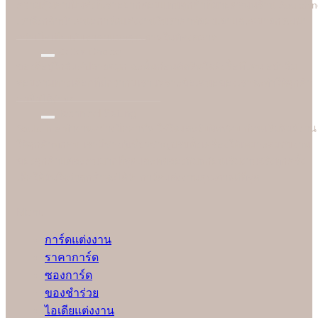
ความคุ้มค่าเป็นสิ่งที่เราอยากตอบแทนลูกค้าที่มาอุดหนุนร้าน Soulshi
เราจึงกล้านำเสนอการ์ดแต่งงานในราคาที่ยอมเยาและสบายกระเป๋า
กว่าเมื่อเทียบกับราคาและคุณภาพในท้องตลาด
Better Choice
ของดีอยู่ใกล้แค่ปลายจมูก ฉะนั้นก่อนตัดสินใจสั่งซื้อที่ไหน อย่าลืม
สอบถามทางเลือกที่ดีกว่ากับเรา เพราะข้อเสนอของเราจะทำให้ลูกค้า
อมยิ้มได้ง่ายๆ
Technical Setting
Soulshine ทำงานอย่างมืออาชีพ ใส่ใจและรับผิดชอบ ก่อนเริ่มพิมพ์งาน
ให้ลูกค้าทุกคน เรามีช่างผู้เชี่ยวชาญปรับตั้งเครื่องให้เหมาะสมกับงาน
ของลูกค้าแต่ละคนมากที่สุดและทดลองพิมพ์ก่อนเริ่มงานจริงทุกครั้ง
เพื่อให้มั่นใจว่าลูกค้าจะได้รับการ์ดแต่งงานคุณภาพดีที่สุด
Menu
การ์ดแต่งงาน
ราคาการ์ด
ซองการ์ด
ของชำร่วย
ไอเดียแต่งงาน