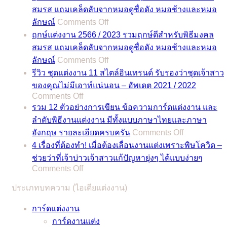
สมรส แถมเคล็ดลับจากหมอดูชื่อดัง หมอช้างและหมอ
on
ลักษณ์
Comments Off
ฤกษ์
ฤกษ์แต่งงาน 2566 / 2023 รวมฤกษ์ดีสำหรับพิธีมงคล
แต่งงาน
สมรส แถมเคล็ดลับจากหมอดูชื่อดัง หมอช้างและหมอ
2567
on
ลักษณ์
Comments Off
/
ฤกษ์
2024
รีวิว ชุดแต่งงาน 11 สไตล์อินเทรนด์ รับรองว่าชุดเจ้าสาว
แต่งงาน
รวม
ของคุณไม่มีเอาท์แน่นอน – อัพเดต 2021 / 2022
2566
on
Comments Off
ฤกษ์
/
รีวิว
รวม 12 ตัวอย่างการเขียน ข้อความการ์ดแต่งงาน และ
ดี
2023
ชุด
ลำดับพิธีงานแต่งงาน มีทั้งแบบภาษาไทยและภาษา
สำหรับ
รวม
on
แต่งงาน
อังกฤษ รายละเอียดครบครัน
Comments Off
พิธี
ฤกษ์
รวม
11
4 เรื่องที่ต้องทำ! เมื่อต้องเลื่อนงานแต่งเพราะพิษโควิด –
มงคล
ดี
12
สไตล์
ช่วยว่าที่เจ้าบ่าวเจ้าสาวแก้ปัญหายุ่งๆ ได้แบบง่ายๆ
สมรส
สำหรับ
ตัวอย่าง
อิน
on
Comments Off
แถม
พิธี
การ
4
เท
เคล็ด
มงคล
ประเภทบทความ (ไอเดียแต่งงาน)
เรื่อง
เขียน
รนด์
ลับ
สมรส
ที่
ข้อความ
รับรอง
การ์ดแต่งงาน
จาก
แถม
ต้อง
การ์ด
ว่า
การ์ดงานแต่ง
หมอดู
เคล็ด
ทำ!
แต่งงาน