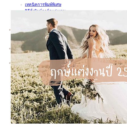
เทคนิคการพิมพ์พิเศษ
วิธีสั่งพิมพ์การ์ดแต่งงาน
ชุดตัวอย่างการ์ด | Sample Kit
ทำไมต้อง Soulshine | Why Us?
เพิ่มเติม
About
Contact
Search
for: