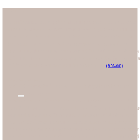
About us
เรามั่นใจเป็นอย่างยิ่งว่าลูกค้าจะประทับใจกับการ์ดแต่งงานคุณภาพดี
ที่สุดของร้าน Soulshine เพราะเราสามารถควบคุมการออกแบบและ
การพิมพ์ได้เองในทุกขั้นตอนการผลิต (In-house Printing) ในปัจจุบัน
ร้าน Soulshine ก้าวขึ้นสู่โรงพิมพ์การ์ดชั้นนำของประเทศ ที่คอย
ออกแบบและผลิตการ์ดแต่งงานคุณภาพพรีเมี่ยมให้คู่บ่าวสาวอย่างภาค
ภูมิใจ โดยทุกคนต่างชื่นชอบคุณภาพการพิมพ์ที่ยอดเยี่ยมที่สุดและมั่นใจ
มาใช้บริการพิมพ์การ์ดแต่งงานกับมืออาชีพอย่างเรา
(อ่านต่อ)
We are the best
"
บอกไม่ได้ว่าใครคือที่หนึ่ง แต่ "Soulshine คือที่สุดเรื่องการ์ดแต่งงาน
New Design
การ์ดแต่งงานสวยๆ ดีไซน์ทันสมัยมากกว่า 1,000 แบบ ออกแบบด้วย
กราฟฟิคดีไซน์เนอร์มืออาชีพระดับประเทศ ตั้งใจออกแบบอย่างประณี
ทั้งด้านหน้าและด้านหลังให้เข้ากับธีมงานสไตล์ต่างๆ ได้อย่างสวยงาม
และลงตัว อีกทั้งเราอัพเดตแบบการ์ดแต่งงานใหม่ทุกวันและคัดกรอง
แบบเก่าออกอยู่ตลอดเวลา ลูกค้าจึงสามารถเลือกเฉพาะแบบการ์ดสไตล
ต่างๆ ที่ทันสมัยได้สะดวกยิ่งขึ้น ไม่ต้องเสียเวลาไปกับแบบเก่าที่ล้าสมัย