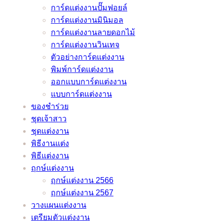
เมื่อ
และ
เจ้า
การ์ดแต่งงานปั๊มฟอยล์
ดัง
จาก
ต้อง
ลำดับ
สาว
การ์ดแต่งงานมินิมอล
หมอ
หมอดู
เลื่อน
พิธี
ของ
การ์ดแต่งงานลายดอกไม้
ช้าง
ชื่อ
งาน
งาน
คุณ
การ์ดแต่งงานวินเทจ
และ
ดัง
แต่ง
แต่งงาน
ไม่
ตัวอย่างการ์ดแต่งงาน
หมอ
หมอ
เพราะ
มี
มี
พิมพ์การ์ดแต่งงาน
ลักษณ์
ช้าง
พิษ
ทั้ง
เอา
ออกแบบการ์ดแต่งงาน
และ
โค
แบบ
ท์
แบบการ์ดแต่งงาน
หมอ
วิด
ภาษา
แน่นอน
ของชำร่วย
ลักษณ์
–
ไทย
–
ชุดเจ้าสาว
ช่วย
อัพเดต
และ
ชุดแต่งงาน
ว่าที่
2021
ภาษา
/
พิธีงานแต่ง
เจ้า
อังกฤษ
2022
พิธีแต่งงาน
บ่าว
ราย
ฤกษ์แต่งงาน
เจ้า
ละเอียด
ฤกษ์แต่งงาน 2566
สาว
ครบ
ฤกษ์แต่งงาน 2567
แก้
ครัน
วางแผนแต่งงาน
ปัญหา
เตรียมตัวแต่งงาน
ยุ่งๆ