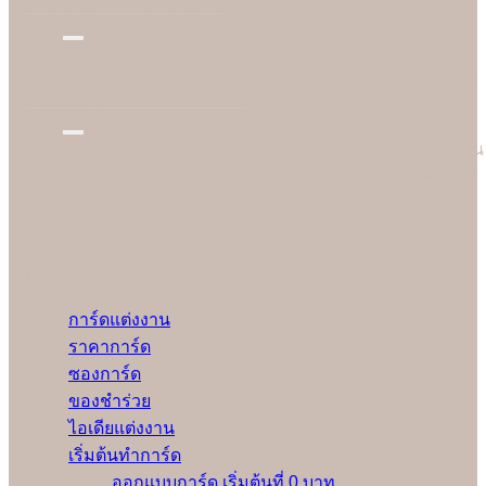
กว่าเมื่อเทียบกับราคาและคุณภาพในท้องตลาด
Better Choice
ของดีอยู่ใกล้แค่ปลายจมูก ฉะนั้นก่อนตัดสินใจสั่งซื้อที่ไหน อย่าลืม
สอบถามทางเลือกที่ดีกว่ากับเรา เพราะข้อเสนอของเราจะทำให้ลูกค้า
อมยิ้มได้ง่ายๆ
Technical Setting
Soulshine ทำงานอย่างมืออาชีพ ใส่ใจและรับผิดชอบ ก่อนเริ่มพิมพ์งาน
ให้ลูกค้าทุกคน เรามีช่างผู้เชี่ยวชาญปรับตั้งเครื่องให้เหมาะสมกับงาน
ของลูกค้าแต่ละคนมากที่สุดและทดลองพิมพ์ก่อนเริ่มงานจริงทุกครั้ง
เพื่อให้มั่นใจว่าลูกค้าจะได้รับการ์ดแต่งงานคุณภาพดีที่สุด
Menu
การ์ดแต่งงาน
ราคาการ์ด
ซองการ์ด
ของชำร่วย
ไอเดียแต่งงาน
เริ่มต้นทำการ์ด
ออกแบบการ์ด เริ่มต้นที่ 0 บาท