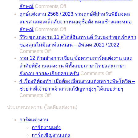
on
ลักษณ์
Comments Off
ฤกษ์
ฤกษ์แต่งงาน 2566 / 2023 รวมฤกษ์ดีสำหรับพิธีมงคล
แต่งงาน
สมรส แถมเคล็ดลับจากหมอดูชื่อดัง หมอช้างและหมอ
2567
on
ลักษณ์
Comments Off
/
ฤกษ์
2024
รีวิว ชุดแต่งงาน 11 สไตล์อินเทรนด์ รับรองว่าชุดเจ้าสาว
แต่งงาน
รวม
ของคุณไม่มีเอาท์แน่นอน – อัพเดต 2021 / 2022
2566
on
Comments Off
ฤกษ์
/
รีวิว
รวม 12 ตัวอย่างการเขียน ข้อความการ์ดแต่งงาน และ
ดี
2023
ชุด
ลำดับพิธีงานแต่งงาน มีทั้งแบบภาษาไทยและภาษา
สำหรับ
รวม
on
แต่งงาน
อังกฤษ รายละเอียดครบครัน
Comments Off
พิธี
ฤกษ์
รวม
11
4 เรื่องที่ต้องทำ! เมื่อต้องเลื่อนงานแต่งเพราะพิษโควิด –
มงคล
ดี
12
สไตล์
ช่วยว่าที่เจ้าบ่าวเจ้าสาวแก้ปัญหายุ่งๆ ได้แบบง่ายๆ
สมรส
สำหรับ
ตัวอย่าง
อิน
on
Comments Off
แถม
พิธี
การ
4
เท
เคล็ด
มงคล
ประเภทบทความ (ไอเดียแต่งงาน)
เรื่อง
เขียน
รนด์
ลับ
สมรส
ที่
ข้อความ
รับรอง
การ์ดแต่งงาน
จาก
แถม
ต้อง
การ์ด
ว่า
การ์ดงานแต่ง
หมอดู
เคล็ด
ทำ!
แต่งงาน
ชุด
การ์ดเชิญงานแต่ง
ชื่อ
ลับ