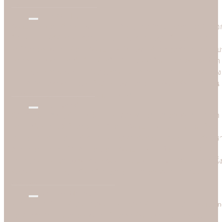
แล้ว
High Quality
Soulshine ทราบดีว่าคุณภาพเป็นสิ่งสำคัญมากสำหรับลูกค้า เราจึงเลือ
ใช้แท่นพิมพ์ที่ดีที่สุดซึ่งได้การยอมรับและได้มาตรฐานในระดับสากล
ทำให้การ์ดแต่งงานที่ร้าน Soulshine มีคุณภาพดีมาก ลูกค้าสามารถรับรู
ได้ง่ายๆ ด้วยตาเปล่าคือสีสันที่สดใสเป็นพิเศษทำให้แบบอาร์ตเวิร์คโดด
เด่นและคมชัดลอยอยู่บนเนื้อกระดาษ มองดูแล้วสวยงามและมีมิติอย่าง
เห็นได้ชัด ลูกค้าต่างประทับใจกับคุณภาพการพิมพ์ที่ยอดเยี่ยมนี้ ซึ่งเป็น
เอกลักษณ์เฉพาะของร้าน Soulshine เท่านั้น
High Speed
อีกหนึ่งเรื่องสำคัญที่เป็นเครื่องพิสูจน์ศักยภาพร้านการ์ดแต่งงานชั้นนำ
ได้นั้น คือความเร็วในการพิมพ์ ซึ่งร้าน Soulshine ไม่เป็นสองรองใคร
งานเร่งงานด่วนเราช่วยได้ บางเคสลูกค้าเดือดร้อนมาจริงๆ วันเดียวเร
ก็สามารถพิมพ์งานให้ได้ เพราะร้าน Soulshine เป็นโรงพิมพ์เองจึง
สามารถควบคุมการผลิตได้ 100% (In-house Printing) นี่คือจุดเด่นหนึ่
ที่ลูกค้าชื่นชอบและมั่นใจมาใชับริการพิมพ์การ์ดแต่งงานกับมืออาชีพ
อย่างเรา
Reasonable Price
ความคุ้มค่าเป็นสิ่งที่เราอยากตอบแทนลูกค้าที่มาอุดหนุนร้าน Soulshi
เราจึงกล้านำเสนอการ์ดแต่งงานในราคาที่ยอมเยาและสบายกระเป๋า