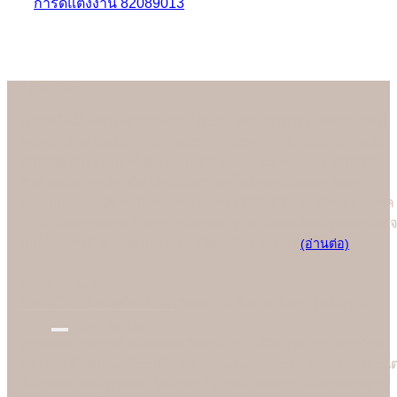
การ์ดแต่งงาน 82089013
About us
เรามั่นใจเป็นอย่างยิ่งว่าลูกค้าจะประทับใจกับการ์ดแต่งงานคุณภาพดี
ที่สุดของร้าน Soulshine เพราะเราสามารถควบคุมการออกแบบและ
การพิมพ์ได้เองในทุกขั้นตอนการผลิต (In-house Printing) ในปัจจุบัน
ร้าน Soulshine ก้าวขึ้นสู่โรงพิมพ์การ์ดชั้นนำของประเทศ ที่คอย
ออกแบบและผลิตการ์ดแต่งงานคุณภาพพรีเมี่ยมให้คู่บ่าวสาวอย่างภาค
ภูมิใจ โดยทุกคนต่างชื่นชอบคุณภาพการพิมพ์ที่ยอดเยี่ยมที่สุดและมั่นใจ
มาใช้บริการพิมพ์การ์ดแต่งงานกับมืออาชีพอย่างเรา
(อ่านต่อ)
We are the best
"
บอกไม่ได้ว่าใครคือที่หนึ่ง แต่ "Soulshine คือที่สุดเรื่องการ์ดแต่งงาน
New Design
การ์ดแต่งงานสวยๆ ดีไซน์ทันสมัยมากกว่า 1,000 แบบ ออกแบบด้วย
กราฟฟิคดีไซน์เนอร์มืออาชีพระดับประเทศ ตั้งใจออกแบบอย่างประณี
ทั้งด้านหน้าและด้านหลังให้เข้ากับธีมงานสไตล์ต่างๆ ได้อย่างสวยงาม