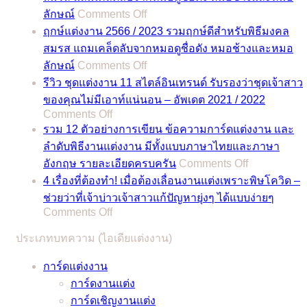
on
ลักษณ์
Comments Off
ฤกษ์
ฤกษ์แต่งงาน 2566 / 2023 รวมฤกษ์ดีสำหรับพิธีมงคล
แต่งงาน
สมรส แถมเคล็ดลับจากหมอดูชื่อดัง หมอช้างและหมอ
2567
on
ลักษณ์
Comments Off
/
ฤกษ์
2024
รีวิว ชุดแต่งงาน 11 สไตล์อินเทรนด์ รับรองว่าชุดเจ้าสาว
แต่งงาน
รวม
ของคุณไม่มีเอาท์แน่นอน – อัพเดต 2021 / 2022
2566
on
Comments Off
ฤกษ์
/
รีวิว
รวม 12 ตัวอย่างการเขียน ข้อความการ์ดแต่งงาน และ
ดี
2023
ชุด
ลำดับพิธีงานแต่งงาน มีทั้งแบบภาษาไทยและภาษา
สำหรับ
รวม
on
แต่งงาน
อังกฤษ รายละเอียดครบครัน
Comments Off
พิธี
ฤกษ์
รวม
11
4 เรื่องที่ต้องทำ! เมื่อต้องเลื่อนงานแต่งเพราะพิษโควิด –
มงคล
ดี
12
สไตล์
ช่วยว่าที่เจ้าบ่าวเจ้าสาวแก้ปัญหายุ่งๆ ได้แบบง่ายๆ
สมรส
สำหรับ
ตัวอย่าง
อิน
on
Comments Off
แถม
พิธี
การ
4
เท
เคล็ด
มงคล
ประเภทบทความ (ไอเดียแต่งงาน)
เรื่อง
เขียน
รนด์
ลับ
สมรส
ที่
ข้อความ
รับรอง
การ์ดแต่งงาน
จาก
แถม
ต้อง
การ์ด
ว่า
การ์ดงานแต่ง
หมอดู
เคล็ด
ทำ!
แต่งงาน
ชุด
การ์ดเชิญงานแต่ง
ชื่อ
ลับ