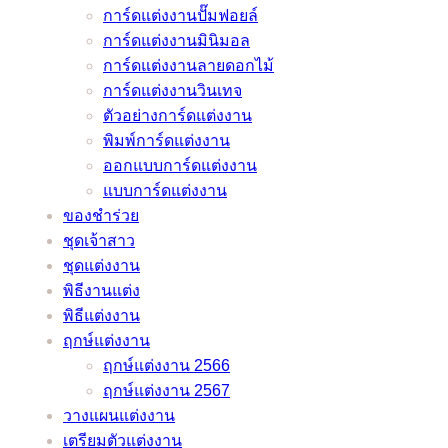
เมื่อ
และ
เจ้า
การ์ดแต่งงานปั๊มฟอยล์
ดัง
จาก
ต้อง
ลำดับ
สาว
การ์ดแต่งงานมินิมอล
หมอ
หมอดู
เลื่อน
พิธี
ของ
การ์ดแต่งงานลายดอกไม้
ช้าง
ชื่อ
งาน
งาน
คุณ
การ์ดแต่งงานวินเทจ
และ
ดัง
แต่ง
แต่งงาน
ไม่
ตัวอย่างการ์ดแต่งงาน
หมอ
หมอ
เพราะ
มี
มี
พิมพ์การ์ดแต่งงาน
ลักษณ์
ช้าง
พิษ
ทั้ง
เอา
ออกแบบการ์ดแต่งงาน
และ
โค
แบบ
ท์
แบบการ์ดแต่งงาน
หมอ
วิด
ภาษา
แน่นอน
ของชำร่วย
ลักษณ์
–
ไทย
–
ชุดเจ้าสาว
ช่วย
อัพเดต
และ
ชุดแต่งงาน
ว่าที่
2021
ภาษา
/
พิธีงานแต่ง
เจ้า
อังกฤษ
2022
พิธีแต่งงาน
บ่าว
ราย
ฤกษ์แต่งงาน
เจ้า
ละเอียด
ฤกษ์แต่งงาน 2566
สาว
ครบ
ฤกษ์แต่งงาน 2567
แก้
ครัน
วางแผนแต่งงาน
ปัญหา
เตรียมตัวแต่งงาน
ยุ่งๆ