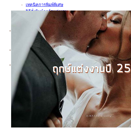
เทคนิคการพิมพ์พิเศษ
วิธีสั่งพิมพ์การ์ดแต่งงาน
ชุดตัวอย่างการ์ด | Sample Kit
ทำไมต้อง Soulshine | Why Us?
เพิ่มเติม
About
Contact
Search
for: