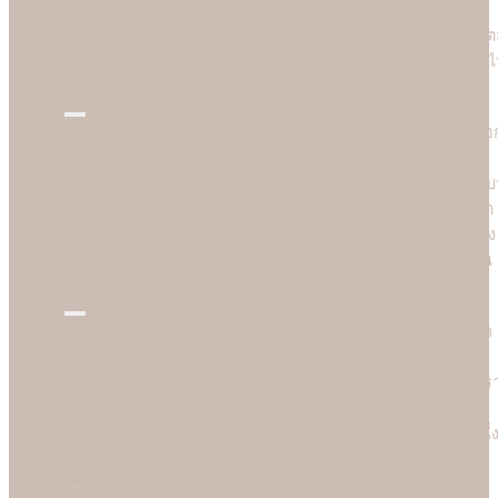
และลงตัว อีกทั้งเราอัพเดตแบบการ์ดแต่งงานใหม่ทุกวันและคัดกรอง
แบบเก่าออกอยู่ตลอดเวลา ลูกค้าจึงสามารถเลือกเฉพาะแบบการ์ดสไตล
ต่างๆ ที่ทันสมัยได้สะดวกยิ่งขึ้น ไม่ต้องเสียเวลาไปกับแบบเก่าที่ล้าสมัย
แล้ว
High Quality
Soulshine ทราบดีว่าคุณภาพเป็นสิ่งสำคัญมากสำหรับลูกค้า เราจึงเลือ
ใช้แท่นพิมพ์ที่ดีที่สุดซึ่งได้การยอมรับและได้มาตรฐานในระดับสากล
ทำให้การ์ดแต่งงานที่ร้าน Soulshine มีคุณภาพดีมาก ลูกค้าสามารถรับรู
ได้ง่ายๆ ด้วยตาเปล่าคือสีสันที่สดใสเป็นพิเศษทำให้แบบอาร์ตเวิร์คโดด
เด่นและคมชัดลอยอยู่บนเนื้อกระดาษ มองดูแล้วสวยงามและมีมิติอย่าง
เห็นได้ชัด ลูกค้าต่างประทับใจกับคุณภาพการพิมพ์ที่ยอดเยี่ยมนี้ ซึ่งเป็น
เอกลักษณ์เฉพาะของร้าน Soulshine เท่านั้น
High Speed
อีกหนึ่งเรื่องสำคัญที่เป็นเครื่องพิสูจน์ศักยภาพร้านการ์ดแต่งงานชั้นนำ
ได้นั้น คือความเร็วในการพิมพ์ ซึ่งร้าน Soulshine ไม่เป็นสองรองใคร
งานเร่งงานด่วนเราช่วยได้ บางเคสลูกค้าเดือดร้อนมาจริงๆ วันเดียวเร
ก็สามารถพิมพ์งานให้ได้ เพราะร้าน Soulshine เป็นโรงพิมพ์เองจึง
สามารถควบคุมการผลิตได้ 100% (In-house Printing) นี่คือจุดเด่นหนึ่
ที่ลูกค้าชื่นชอบและมั่นใจมาใชับริการพิมพ์การ์ดแต่งงานกับมืออาชีพ
อย่างเรา