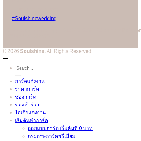
Follow us:
Gallery on Instagram
#Soulshinewedding
Cannot call API for app 380204239234502 on behalf of user
3514604328573752
© 2026
Soulshine.
All Rights Reserved.
Search
for:
การ์ดแต่งงาน
ราคาการ์ด
ซองการ์ด
ของชำร่วย
ไอเดียแต่งงาน
เริ่มต้นทำการ์ด
ออกแบบการ์ด เริ่มต้นที่ 0 บาท
กระดาษการ์ดพรีเมี่ยม