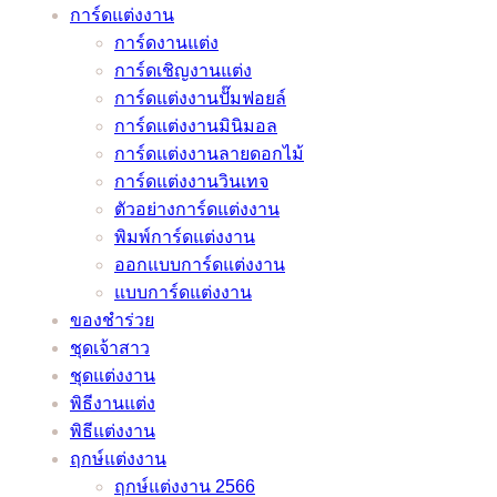
รับรอง
การ์ดแต่งงาน
จาก
แถม
ต้อง
การ์ด
ว่า
การ์ดงานแต่ง
หมอดู
เคล็ด
ทำ!
แต่งงาน
ชุด
การ์ดเชิญงานแต่ง
ชื่อ
ลับ
เมื่อ
และ
เจ้า
การ์ดแต่งงานปั๊มฟอยล์
ดัง
จาก
ต้อง
ลำดับ
สาว
การ์ดแต่งงานมินิมอล
หมอ
หมอดู
เลื่อน
พิธี
ของ
การ์ดแต่งงานลายดอกไม้
ช้าง
ชื่อ
งาน
งาน
คุณ
การ์ดแต่งงานวินเทจ
และ
ดัง
แต่ง
แต่งงาน
ไม่
ตัวอย่างการ์ดแต่งงาน
หมอ
หมอ
เพราะ
มี
มี
พิมพ์การ์ดแต่งงาน
ลักษณ์
ช้าง
พิษ
ทั้ง
เอา
ออกแบบการ์ดแต่งงาน
และ
โค
แบบ
ท์
แบบการ์ดแต่งงาน
หมอ
วิด
ภาษา
แน่นอน
ของชำร่วย
ลักษณ์
–
ไทย
–
ชุดเจ้าสาว
ช่วย
อัพเดต
และ
ชุดแต่งงาน
ว่าที่
2021
ภาษา
/
พิธีงานแต่ง
เจ้า
อังกฤษ
2022
พิธีแต่งงาน
บ่าว
ราย
ฤกษ์แต่งงาน
เจ้า
ละเอียด
ฤกษ์แต่งงาน 2566
สาว