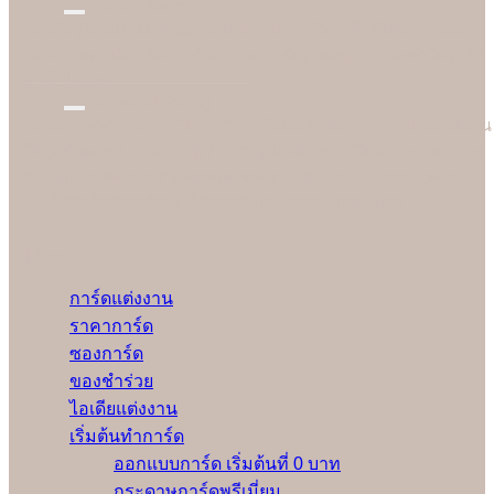
Better Choice
ของดีอยู่ใกล้แค่ปลายจมูก ฉะนั้นก่อนตัดสินใจสั่งซื้อที่ไหน อย่าลืม
สอบถามทางเลือกที่ดีกว่ากับเรา เพราะข้อเสนอของเราจะทำให้ลูกค้า
อมยิ้มได้ง่ายๆ
Technical Setting
Soulshine ทำงานอย่างมืออาชีพ ใส่ใจและรับผิดชอบ ก่อนเริ่มพิมพ์งาน
ให้ลูกค้าทุกคน เรามีช่างผู้เชี่ยวชาญปรับตั้งเครื่องให้เหมาะสมกับงาน
ของลูกค้าแต่ละคนมากที่สุดและทดลองพิมพ์ก่อนเริ่มงานจริงทุกครั้ง
เพื่อให้มั่นใจว่าลูกค้าจะได้รับการ์ดแต่งงานคุณภาพดีที่สุด
Menu
การ์ดแต่งงาน
ราคาการ์ด
ซองการ์ด
ของชำร่วย
ไอเดียแต่งงาน
เริ่มต้นทำการ์ด
ออกแบบการ์ด เริ่มต้นที่ 0 บาท
กระดาษการ์ดพรีเมี่ยม