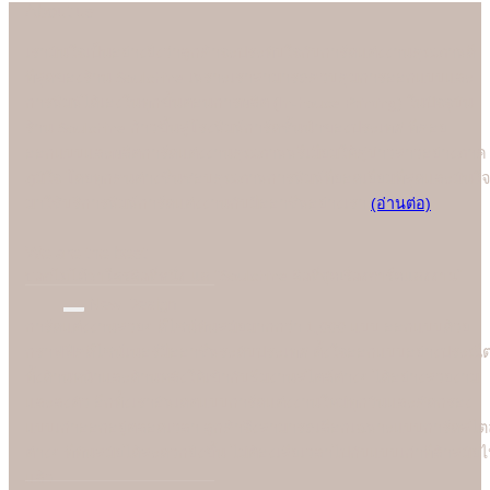
About us
เรามั่นใจเป็นอย่างยิ่งว่าลูกค้าจะประทับใจกับการ์ดแต่งงานคุณภาพดี
ที่สุดของร้าน Soulshine เพราะเราสามารถควบคุมการออกแบบและ
การพิมพ์ได้เองในทุกขั้นตอนการผลิต (In-house Printing) ในปัจจุบัน
ร้าน Soulshine ก้าวขึ้นสู่โรงพิมพ์การ์ดชั้นนำของประเทศ ที่คอย
ออกแบบและผลิตการ์ดแต่งงานคุณภาพพรีเมี่ยมให้คู่บ่าวสาวอย่างภาค
ภูมิใจ โดยทุกคนต่างชื่นชอบคุณภาพการพิมพ์ที่ยอดเยี่ยมที่สุดและมั่นใจ
มาใช้บริการพิมพ์การ์ดแต่งงานกับมืออาชีพอย่างเรา
(อ่านต่อ)
We are the best
"
บอกไม่ได้ว่าใครคือที่หนึ่ง แต่ "Soulshine คือที่สุดเรื่องการ์ดแต่งงาน
New Design
การ์ดแต่งงานสวยๆ ดีไซน์ทันสมัยมากกว่า 1,000 แบบ ออกแบบด้วย
กราฟฟิคดีไซน์เนอร์มืออาชีพระดับประเทศ ตั้งใจออกแบบอย่างประณี
ทั้งด้านหน้าและด้านหลังให้เข้ากับธีมงานสไตล์ต่างๆ ได้อย่างสวยงาม
และลงตัว อีกทั้งเราอัพเดตแบบการ์ดแต่งงานใหม่ทุกวันและคัดกรอง
แบบเก่าออกอยู่ตลอดเวลา ลูกค้าจึงสามารถเลือกเฉพาะแบบการ์ดสไตล
ต่างๆ ที่ทันสมัยได้สะดวกยิ่งขึ้น ไม่ต้องเสียเวลาไปกับแบบเก่าที่ล้าสมัย
แล้ว