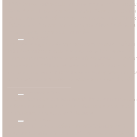
ทำให้การ์ดแต่งงานที่ร้าน Soulshine มีคุณภาพดีมาก ลูกค้าสามารถรับรู
ได้ง่ายๆ ด้วยตาเปล่าคือสีสันที่สดใสเป็นพิเศษทำให้แบบอาร์ตเวิร์คโดด
เด่นและคมชัดลอยอยู่บนเนื้อกระดาษ มองดูแล้วสวยงามและมีมิติอย่าง
เห็นได้ชัด ลูกค้าต่างประทับใจกับคุณภาพการพิมพ์ที่ยอดเยี่ยมนี้ ซึ่งเป็น
เอกลักษณ์เฉพาะของร้าน Soulshine เท่านั้น
High Speed
อีกหนึ่งเรื่องสำคัญที่เป็นเครื่องพิสูจน์ศักยภาพร้านการ์ดแต่งงานชั้นนำ
ได้นั้น คือความเร็วในการพิมพ์ ซึ่งร้าน Soulshine ไม่เป็นสองรองใคร
งานเร่งงานด่วนเราช่วยได้ บางเคสลูกค้าเดือดร้อนมาจริงๆ วันเดียวเร
ก็สามารถพิมพ์งานให้ได้ เพราะร้าน Soulshine เป็นโรงพิมพ์เองจึง
สามารถควบคุมการผลิตได้ 100% (In-house Printing) นี่คือจุดเด่นหนึ่
ที่ลูกค้าชื่นชอบและมั่นใจมาใชับริการพิมพ์การ์ดแต่งงานกับมืออาชีพ
อย่างเรา
Reasonable Price
ความคุ้มค่าเป็นสิ่งที่เราอยากตอบแทนลูกค้าที่มาอุดหนุนร้าน Soulshi
เราจึงกล้านำเสนอการ์ดแต่งงานในราคาที่ยอมเยาและสบายกระเป๋า
กว่าเมื่อเทียบกับราคาและคุณภาพในท้องตลาด
Better Choice
ของดีอยู่ใกล้แค่ปลายจมูก ฉะนั้นก่อนตัดสินใจสั่งซื้อที่ไหน อย่าลืม
สอบถามทางเลือกที่ดีกว่ากับเรา เพราะข้อเสนอของเราจะทำให้ลูกค้า