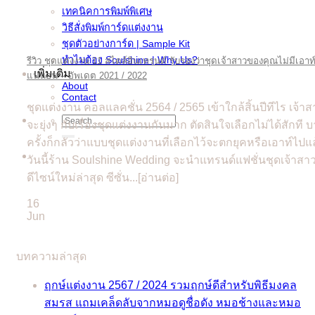
เทคนิคการพิมพ์พิเศษ
วิธีสั่งพิมพ์การ์ดแต่งงาน
ชุดตัวอย่างการ์ด | Sample Kit
ทำไมต้อง Soulshine | Why Us?
รีวิว ชุดแต่งงาน 11 สไตล์อินเทรนด์ รับรองว่าชุดเจ้าสาวของคุณไม่มีเอาท
เพิ่มเติม
แน่นอน – อัพเดต 2021 / 2022
About
Contact
ชุดแต่งงาน คอลแลคชั่น 2564 / 2565 เข้าใกล้สิ้นปีทีไร เจ้าส
Search
จะยุ่งๆ กับเรื่องชุดแต่งงานกันมาก ตัดสินใจเลือกไม่ได้สักที 
for:
ครั้งก็กลัวว่าแบบชุดแต่งงานที่เลือกไว้จะตกยุคหรือเอาท์ไปแ
วันนี้ร้าน Soulshine Wedding จะนำแทรนด์แฟชั่นชุดเจ้าสา
ดีไซน์ใหม่ล่าสุด ซีซั่น...[อ่านต่อ]
16
Jun
บทความล่าสุด
ฤกษ์แต่งงาน 2567 / 2024 รวมฤกษ์ดีสำหรับพิธีมงคล
สมรส แถมเคล็ดลับจากหมอดูชื่อดัง หมอช้างและหมอ