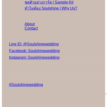
ชุดตัวอย่างการ์ด | Sample Kit
ทำไมต้อง Soulshine | Why Us?
เพิ่มเติม
About
Contact
Social Media
Line ID: @Soulshinewedding
Facebook: Soulshinewedding
Instagram: Soulshinewedding
Share us:
Follow us:
Gallery on Instagram
#Soulshinewedding
Cannot call API for app 380204239234502 on behalf of user
3514604328573752