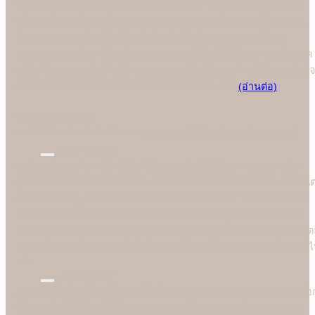
ที่สุดของร้าน Soulshine เพราะเราสามารถควบคุมการออกแบบและ
การพิมพ์ได้เองในทุกขั้นตอนการผลิต (In-house Printing) ในปัจจุบัน
ร้าน Soulshine ก้าวขึ้นสู่โรงพิมพ์การ์ดชั้นนำของประเทศ ที่คอย
ออกแบบและผลิตการ์ดแต่งงานคุณภาพพรีเมี่ยมให้คู่บ่าวสาวอย่างภาค
ภูมิใจ โดยทุกคนต่างชื่นชอบคุณภาพการพิมพ์ที่ยอดเยี่ยมที่สุดและมั่นใจ
มาใช้บริการพิมพ์การ์ดแต่งงานกับมืออาชีพอย่างเรา
(อ่านต่อ)
We are the best
"
บอกไม่ได้ว่าใครคือที่หนึ่ง แต่ "Soulshine คือที่สุดเรื่องการ์ดแต่งงาน
New Design
การ์ดแต่งงานสวยๆ ดีไซน์ทันสมัยมากกว่า 1,000 แบบ ออกแบบด้วย
กราฟฟิคดีไซน์เนอร์มืออาชีพระดับประเทศ ตั้งใจออกแบบอย่างประณี
ทั้งด้านหน้าและด้านหลังให้เข้ากับธีมงานสไตล์ต่างๆ ได้อย่างสวยงาม
และลงตัว อีกทั้งเราอัพเดตแบบการ์ดแต่งงานใหม่ทุกวันและคัดกรอง
แบบเก่าออกอยู่ตลอดเวลา ลูกค้าจึงสามารถเลือกเฉพาะแบบการ์ดสไตล
ต่างๆ ที่ทันสมัยได้สะดวกยิ่งขึ้น ไม่ต้องเสียเวลาไปกับแบบเก่าที่ล้าสมัย
แล้ว
High Quality
Soulshine ทราบดีว่าคุณภาพเป็นสิ่งสำคัญมากสำหรับลูกค้า เราจึงเลือ
ใช้แท่นพิมพ์ที่ดีที่สุดซึ่งได้การยอมรับและได้มาตรฐานในระดับสากล