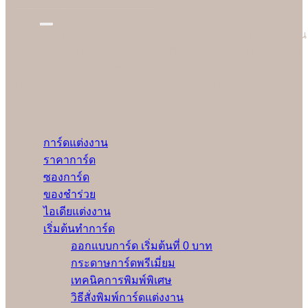
อมยิ้มได้ง่ายๆ
Technical Setting
Soulshine ทำงานอย่างมืออาชีพ ใส่ใจและรับผิดชอบ ก่อนเริ่มพิมพ์งาน
ให้ลูกค้าทุกคน เรามีช่างผู้เชี่ยวชาญปรับตั้งเครื่องให้เหมาะสมกับงาน
ของลูกค้าแต่ละคนมากที่สุดและทดลองพิมพ์ก่อนเริ่มงานจริงทุกครั้ง
เพื่อให้มั่นใจว่าลูกค้าจะได้รับการ์ดแต่งงานคุณภาพดีที่สุด
Menu
การ์ดแต่งงาน
ราคาการ์ด
ซองการ์ด
ของชำร่วย
ไอเดียแต่งงาน
เริ่มต้นทำการ์ด
ออกแบบการ์ด เริ่มต้นที่ 0 บาท
กระดาษการ์ดพรีเมี่ยม
เทคนิคการพิมพ์พิเศษ
วิธีสั่งพิมพ์การ์ดแต่งงาน