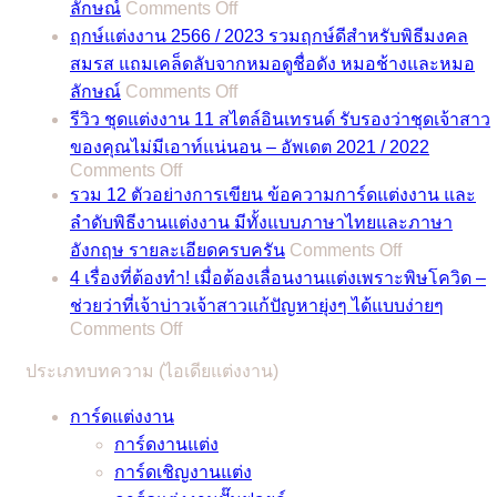
on
ลักษณ์
Comments Off
ฤกษ์
ฤกษ์แต่งงาน 2566 / 2023 รวมฤกษ์ดีสำหรับพิธีมงคล
แต่งงาน
สมรส แถมเคล็ดลับจากหมอดูชื่อดัง หมอช้างและหมอ
2567
on
ลักษณ์
Comments Off
/
ฤกษ์
2024
รีวิว ชุดแต่งงาน 11 สไตล์อินเทรนด์ รับรองว่าชุดเจ้าสาว
แต่งงาน
รวม
ของคุณไม่มีเอาท์แน่นอน – อัพเดต 2021 / 2022
2566
on
Comments Off
ฤกษ์
/
รีวิว
รวม 12 ตัวอย่างการเขียน ข้อความการ์ดแต่งงาน และ
ดี
2023
ชุด
ลำดับพิธีงานแต่งงาน มีทั้งแบบภาษาไทยและภาษา
สำหรับ
รวม
on
แต่งงาน
อังกฤษ รายละเอียดครบครัน
Comments Off
พิธี
ฤกษ์
รวม
11
4 เรื่องที่ต้องทำ! เมื่อต้องเลื่อนงานแต่งเพราะพิษโควิด –
มงคล
ดี
12
สไตล์
ช่วยว่าที่เจ้าบ่าวเจ้าสาวแก้ปัญหายุ่งๆ ได้แบบง่ายๆ
สมรส
สำหรับ
ตัวอย่าง
อิน
on
Comments Off
แถม
พิธี
การ
4
เท
เคล็ด
มงคล
ประเภทบทความ (ไอเดียแต่งงาน)
เรื่อง
เขียน
รนด์
ลับ
สมรส
ที่
ข้อความ
รับรอง
การ์ดแต่งงาน
จาก
แถม
ต้อง
การ์ด
ว่า
การ์ดงานแต่ง
หมอดู
เคล็ด
ทำ!
แต่งงาน
ชุด
การ์ดเชิญงานแต่ง
ชื่อ
ลับ
เมื่อ
และ
เจ้า