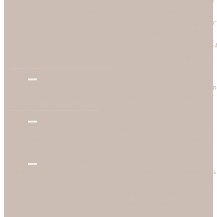
อีกหนึ่งเรื่องสำคัญที่เป็นเครื่องพิสูจน์ศักยภาพร้านการ์ดแต่งงานชั้นนำ
ได้นั้น คือความเร็วในการพิมพ์ ซึ่งร้าน Soulshine ไม่เป็นสองรองใคร
งานเร่งงานด่วนเราช่วยได้ บางเคสลูกค้าเดือดร้อนมาจริงๆ วันเดียวเร
ก็สามารถพิมพ์งานให้ได้ เพราะร้าน Soulshine เป็นโรงพิมพ์เองจึง
สามารถควบคุมการผลิตได้ 100% (In-house Printing) นี่คือจุดเด่นหนึ่
ที่ลูกค้าชื่นชอบและมั่นใจมาใชับริการพิมพ์การ์ดแต่งงานกับมืออาชีพ
อย่างเรา
Reasonable Price
ความคุ้มค่าเป็นสิ่งที่เราอยากตอบแทนลูกค้าที่มาอุดหนุนร้าน Soulshi
เราจึงกล้านำเสนอการ์ดแต่งงานในราคาที่ยอมเยาและสบายกระเป๋า
กว่าเมื่อเทียบกับราคาและคุณภาพในท้องตลาด
Better Choice
ของดีอยู่ใกล้แค่ปลายจมูก ฉะนั้นก่อนตัดสินใจสั่งซื้อที่ไหน อย่าลืม
สอบถามทางเลือกที่ดีกว่ากับเรา เพราะข้อเสนอของเราจะทำให้ลูกค้า
อมยิ้มได้ง่ายๆ
Technical Setting
Soulshine ทำงานอย่างมืออาชีพ ใส่ใจและรับผิดชอบ ก่อนเริ่มพิมพ์งาน
ให้ลูกค้าทุกคน เรามีช่างผู้เชี่ยวชาญปรับตั้งเครื่องให้เหมาะสมกับงาน
ของลูกค้าแต่ละคนมากที่สุดและทดลองพิมพ์ก่อนเริ่มงานจริงทุกครั้ง
เพื่อให้มั่นใจว่าลูกค้าจะได้รับการ์ดแต่งงานคุณภาพดีที่สุด