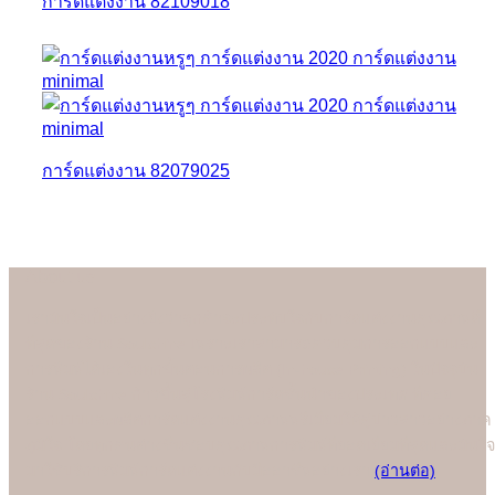
การ์ดแต่งงาน 82109018
การ์ดแต่งงาน 82079025
About us
เรามั่นใจเป็นอย่างยิ่งว่าลูกค้าจะประทับใจกับการ์ดแต่งงานคุณภาพดี
ที่สุดของร้าน Soulshine เพราะเราสามารถควบคุมการออกแบบและ
การพิมพ์ได้เองในทุกขั้นตอนการผลิต (In-house Printing) ในปัจจุบัน
ร้าน Soulshine ก้าวขึ้นสู่โรงพิมพ์การ์ดชั้นนำของประเทศ ที่คอย
ออกแบบและผลิตการ์ดแต่งงานคุณภาพพรีเมี่ยมให้คู่บ่าวสาวอย่างภาค
ภูมิใจ โดยทุกคนต่างชื่นชอบคุณภาพการพิมพ์ที่ยอดเยี่ยมที่สุดและมั่นใจ
มาใช้บริการพิมพ์การ์ดแต่งงานกับมืออาชีพอย่างเรา
(อ่านต่อ)