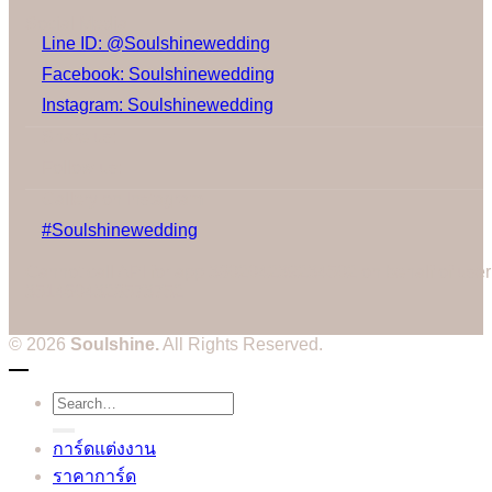
Social Media
Line ID: @Soulshinewedding
Facebook: Soulshinewedding
Instagram: Soulshinewedding
Share us:
Follow us:
Gallery on Instagram
#Soulshinewedding
Cannot call API for app 380204239234502 on behalf of user
3514604328573752
© 2026
Soulshine.
All Rights Reserved.
Search
for:
การ์ดแต่งงาน
ราคาการ์ด