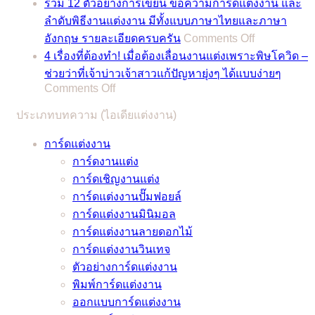
รีวิว
รวม 12 ตัวอย่างการเขียน ข้อความการ์ดแต่งงาน และ
ดี
2023
ชุด
ลำดับพิธีงานแต่งงาน มีทั้งแบบภาษาไทยและภาษา
สำหรับ
รวม
on
แต่งงาน
อังกฤษ รายละเอียดครบครัน
Comments Off
พิธี
ฤกษ์
รวม
11
4 เรื่องที่ต้องทำ! เมื่อต้องเลื่อนงานแต่งเพราะพิษโควิด –
มงคล
ดี
12
สไตล์
ช่วยว่าที่เจ้าบ่าวเจ้าสาวแก้ปัญหายุ่งๆ ได้แบบง่ายๆ
สมรส
สำหรับ
ตัวอย่าง
อิน
on
Comments Off
แถม
พิธี
การ
4
เท
เคล็ด
มงคล
ประเภทบทความ (ไอเดียแต่งงาน)
เรื่อง
เขียน
รนด์
ลับ
สมรส
ที่
ข้อความ
รับรอง
การ์ดแต่งงาน
จาก
แถม
ต้อง
การ์ด
ว่า
การ์ดงานแต่ง
หมอดู
เคล็ด
ทำ!
แต่งงาน
ชุด
การ์ดเชิญงานแต่ง
ชื่อ
ลับ
เมื่อ
และ
เจ้า
การ์ดแต่งงานปั๊มฟอยล์
ดัง
จาก
ต้อง
ลำดับ
สาว
การ์ดแต่งงานมินิมอล
หมอ
หมอดู
เลื่อน
พิธี
ของ
การ์ดแต่งงานลายดอกไม้
ช้าง
ชื่อ
งาน
งาน
คุณ
การ์ดแต่งงานวินเทจ
และ
ดัง
แต่ง
แต่งงาน
ไม่
ตัวอย่างการ์ดแต่งงาน
หมอ
หมอ
เพราะ
มี
มี
พิมพ์การ์ดแต่งงาน
ลักษณ์
ช้าง
พิษ
ทั้ง
เอา
ออกแบบการ์ดแต่งงาน
และ
โค
แบบ
ท์