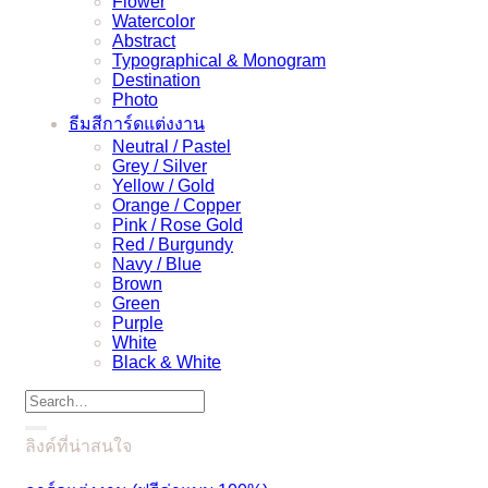
Flower
Watercolor
Abstract
Typographical & Monogram
Destination
Photo
ธีมสีการ์ดแต่งงาน
Neutral / Pastel
Grey / Silver
Yellow / Gold
Orange / Copper
Pink / Rose Gold
Red / Burgundy
Navy / Blue
Brown
Green
Purple
White
Black & White
ลิงค์ที่น่าสนใจ