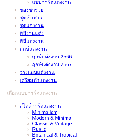
แบบการ์ดแต่งงาน
หมอ
วิด
ภาษา
แน่นอน
ของชำร่วย
ลักษณ์
–
ไทย
–
ชุดเจ้าสาว
ช่วย
อัพเดต
และ
ชุดแต่งงาน
ว่าที่
2021
ภาษา
/
พิธีงานแต่ง
เจ้า
อังกฤษ
2022
พิธีแต่งงาน
บ่าว
ราย
ฤกษ์แต่งงาน
เจ้า
ละเอียด
ฤกษ์แต่งงาน 2566
สาว
ครบ
ฤกษ์แต่งงาน 2567
แก้
ครัน
วางแผนแต่งงาน
ปัญหา
เตรียมตัวแต่งงาน
ยุ่งๆ
ได้
เลือกแบบการ์ดแต่งงาน
แบบ
ง่ายๆ
สไตล์การ์ดแต่งงาน
Minimalism
Modern & Minimal
Classic & Vintage
Rustic
Botanical & Tropical