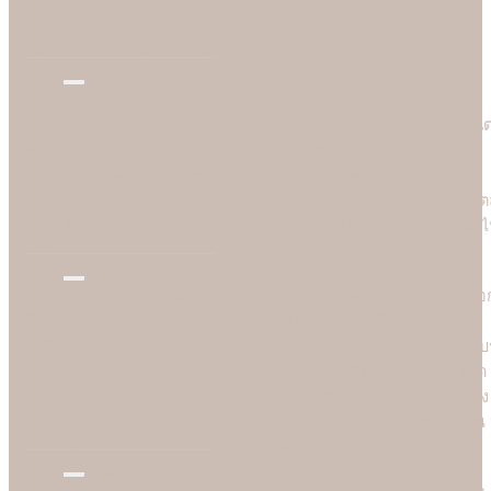
We are the best
"
บอกไม่ได้ว่าใครคือที่หนึ่ง แต่ "Soulshine คือที่สุดเรื่องการ์ดแต่งงาน
New Design
การ์ดแต่งงานสวยๆ ดีไซน์ทันสมัยมากกว่า 1,000 แบบ ออกแบบด้วย
กราฟฟิคดีไซน์เนอร์มืออาชีพระดับประเทศ ตั้งใจออกแบบอย่างประณี
ทั้งด้านหน้าและด้านหลังให้เข้ากับธีมงานสไตล์ต่างๆ ได้อย่างสวยงาม
และลงตัว อีกทั้งเราอัพเดตแบบการ์ดแต่งงานใหม่ทุกวันและคัดกรอง
แบบเก่าออกอยู่ตลอดเวลา ลูกค้าจึงสามารถเลือกเฉพาะแบบการ์ดสไตล
ต่างๆ ที่ทันสมัยได้สะดวกยิ่งขึ้น ไม่ต้องเสียเวลาไปกับแบบเก่าที่ล้าสมัย
แล้ว
High Quality
Soulshine ทราบดีว่าคุณภาพเป็นสิ่งสำคัญมากสำหรับลูกค้า เราจึงเลือ
ใช้แท่นพิมพ์ที่ดีที่สุดซึ่งได้การยอมรับและได้มาตรฐานในระดับสากล
ทำให้การ์ดแต่งงานที่ร้าน Soulshine มีคุณภาพดีมาก ลูกค้าสามารถรับรู
ได้ง่ายๆ ด้วยตาเปล่าคือสีสันที่สดใสเป็นพิเศษทำให้แบบอาร์ตเวิร์คโดด
เด่นและคมชัดลอยอยู่บนเนื้อกระดาษ มองดูแล้วสวยงามและมีมิติอย่าง
เห็นได้ชัด ลูกค้าต่างประทับใจกับคุณภาพการพิมพ์ที่ยอดเยี่ยมนี้ ซึ่งเป็น
เอกลักษณ์เฉพาะของร้าน Soulshine เท่านั้น
High Speed