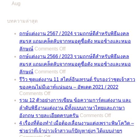
Aug
บทความล่าสุด
ฤกษ์แต่งงาน 2567 / 2024 รวมฤกษ์ดีสำหรับพิธีมงคล
สมรส แถมเคล็ดลับจากหมอดูชื่อดัง หมอช้างและหมอ
on
ลักษณ์
Comments Off
ฤกษ์
ฤกษ์แต่งงาน 2566 / 2023 รวมฤกษ์ดีสำหรับพิธีมงคล
แต่งงาน
สมรส แถมเคล็ดลับจากหมอดูชื่อดัง หมอช้างและหมอ
2567
on
ลักษณ์
Comments Off
/
ฤกษ์
2024
รีวิว ชุดแต่งงาน 11 สไตล์อินเทรนด์ รับรองว่าชุดเจ้าสาว
แต่งงาน
รวม
ของคุณไม่มีเอาท์แน่นอน – อัพเดต 2021 / 2022
2566
on
Comments Off
ฤกษ์
/
รีวิว
รวม 12 ตัวอย่างการเขียน ข้อความการ์ดแต่งงาน และ
ดี
2023
ชุด
ลำดับพิธีงานแต่งงาน มีทั้งแบบภาษาไทยและภาษา
สำหรับ
รวม
on
แต่งงาน
อังกฤษ รายละเอียดครบครัน
Comments Off
พิธี
ฤกษ์
รวม
11
4 เรื่องที่ต้องทำ! เมื่อต้องเลื่อนงานแต่งเพราะพิษโควิด –
มงคล
ดี
12
สไตล์
ช่วยว่าที่เจ้าบ่าวเจ้าสาวแก้ปัญหายุ่งๆ ได้แบบง่ายๆ
สมรส
สำหรับ
ตัวอย่าง
อิน
on