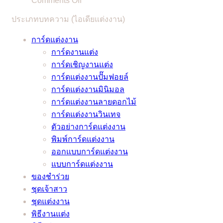
Comments Off
แถม
พิธี
การ
4
เท
เคล็ด
มงคล
ประเภทบทความ (ไอเดียแต่งงาน)
เรื่อง
เขียน
รนด์
ลับ
สมรส
ที่
ข้อความ
รับรอง
การ์ดแต่งงาน
จาก
แถม
ต้อง
การ์ด
ว่า
การ์ดงานแต่ง
หมอดู
เคล็ด
ทำ!
แต่งงาน
ชุด
การ์ดเชิญงานแต่ง
ชื่อ
ลับ
เมื่อ
และ
เจ้า
การ์ดแต่งงานปั๊มฟอยล์
ดัง
จาก
ต้อง
ลำดับ
สาว
การ์ดแต่งงานมินิมอล
หมอ
หมอดู
เลื่อน
พิธี
ของ
การ์ดแต่งงานลายดอกไม้
ช้าง
ชื่อ
งาน
งาน
คุณ
การ์ดแต่งงานวินเทจ
และ
ดัง
แต่ง
แต่งงาน
ไม่
ตัวอย่างการ์ดแต่งงาน
หมอ
หมอ
เพราะ
มี
มี
พิมพ์การ์ดแต่งงาน
ลักษณ์
ช้าง
พิษ
ทั้ง
เอา
ออกแบบการ์ดแต่งงาน
และ
โค
แบบ
ท์
แบบการ์ดแต่งงาน
หมอ
วิด
ภาษา
แน่นอน
ของชำร่วย
ลักษณ์
–
ไทย
–
ชุดเจ้าสาว
ช่วย
อัพเดต
และ
ชุดแต่งงาน
ว่าที่
2021
ภาษา
/
พิธีงานแต่ง
เจ้า
อังกฤษ
2022