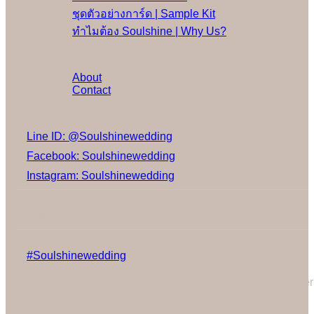
ชุดตัวอย่างการ์ด | Sample Kit
ทำไมต้อง Soulshine | Why Us?
เพิ่มเติม
About
Contact
Social Media
Line ID: @Soulshinewedding
Facebook: Soulshinewedding
Instagram: Soulshinewedding
Share us:
Follow us:
Gallery on Instagram
#Soulshinewedding
Cannot call API for app 380204239234502 on behalf of user
3514604328573752