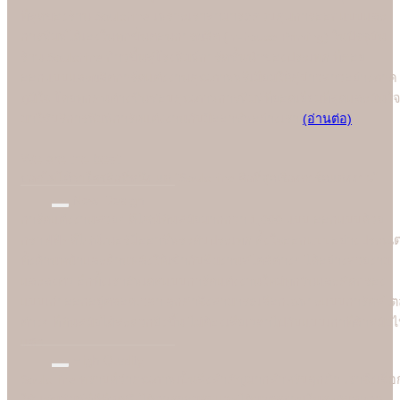
ที่สุดของร้าน Soulshine เพราะเราสามารถควบคุมการออกแบบและ
การพิมพ์ได้เองในทุกขั้นตอนการผลิต (In-house Printing) ในปัจจุบัน
ร้าน Soulshine ก้าวขึ้นสู่โรงพิมพ์การ์ดชั้นนำของประเทศ ที่คอย
ออกแบบและผลิตการ์ดแต่งงานคุณภาพพรีเมี่ยมให้คู่บ่าวสาวอย่างภาค
ภูมิใจ โดยทุกคนต่างชื่นชอบคุณภาพการพิมพ์ที่ยอดเยี่ยมที่สุดและมั่นใจ
มาใช้บริการพิมพ์การ์ดแต่งงานกับมืออาชีพอย่างเรา
(อ่านต่อ)
We are the best
"
บอกไม่ได้ว่าใครคือที่หนึ่ง แต่ "Soulshine คือที่สุดเรื่องการ์ดแต่งงาน
New Design
การ์ดแต่งงานสวยๆ ดีไซน์ทันสมัยมากกว่า 1,000 แบบ ออกแบบด้วย
กราฟฟิคดีไซน์เนอร์มืออาชีพระดับประเทศ ตั้งใจออกแบบอย่างประณี
ทั้งด้านหน้าและด้านหลังให้เข้ากับธีมงานสไตล์ต่างๆ ได้อย่างสวยงาม
และลงตัว อีกทั้งเราอัพเดตแบบการ์ดแต่งงานใหม่ทุกวันและคัดกรอง
แบบเก่าออกอยู่ตลอดเวลา ลูกค้าจึงสามารถเลือกเฉพาะแบบการ์ดสไตล
ต่างๆ ที่ทันสมัยได้สะดวกยิ่งขึ้น ไม่ต้องเสียเวลาไปกับแบบเก่าที่ล้าสมัย
แล้ว
High Quality
Soulshine ทราบดีว่าคุณภาพเป็นสิ่งสำคัญมากสำหรับลูกค้า เราจึงเลือ
ใช้แท่นพิมพ์ที่ดีที่สุดซึ่งได้การยอมรับและได้มาตรฐานในระดับสากล