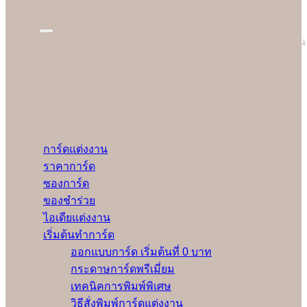
อมยิ้มได้ง่ายๆ
Technical Setting
Soulshine ทำงานอย่างมืออาชีพ ใส่ใจและรับผิดชอบ ก่อนเริ่มพิมพ์งาน
ให้ลูกค้าทุกคน เรามีช่างผู้เชี่ยวชาญปรับตั้งเครื่องให้เหมาะสมกับงาน
ของลูกค้าแต่ละคนมากที่สุดและทดลองพิมพ์ก่อนเริ่มงานจริงทุกครั้ง
เพื่อให้มั่นใจว่าลูกค้าจะได้รับการ์ดแต่งงานคุณภาพดีที่สุด
Menu
การ์ดแต่งงาน
ราคาการ์ด
ซองการ์ด
ของชำร่วย
ไอเดียแต่งงาน
เริ่มต้นทำการ์ด
ออกแบบการ์ด เริ่มต้นที่ 0 บาท
กระดาษการ์ดพรีเมี่ยม
เทคนิคการพิมพ์พิเศษ
วิธีสั่งพิมพ์การ์ดแต่งงาน