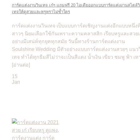
การ์ดแต่งงานวินเทจ เก๋ๆ แถมฟรี 20 ไอเดียออกแบบการ์ดแต่งงานสไตล์ว
เทจให้ดูสวยและหรูหราไม่ซ้ำใคร
การ์ดแต่งงานวินเทจ เป็บแบบการ์ดเชิญงานแต่งอีกแบบหนึ่งที
สาวๆ นิยมเลือกใช้กันเพราะความคลาสสิก เรียบหรูและสวยเ
อย่างมีเสน่ห์ทุกยุคทุกสมัย วันนี้ทางร้านการ์ดแต่งงาน
Soulshine Wedding มีตัวอย่างแบบการ์ดแต่งงานสวยๆ แนวว
เทจ ทำได้ทุกธีมสีไม่ว่าจะเป็นสีแดง น้ำเงิน เขียว ชมพู ฟ้า เทา
[อ่านต่อ]
15
Jan