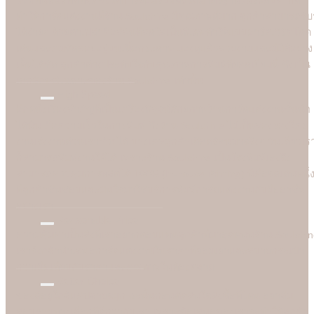
ทำให้การ์ดแต่งงานที่ร้าน Soulshine มีคุณภาพดีมาก ลูกค้าสามารถรับรู
ได้ง่ายๆ ด้วยตาเปล่าคือสีสันที่สดใสเป็นพิเศษทำให้แบบอาร์ตเวิร์คโดด
เด่นและคมชัดลอยอยู่บนเนื้อกระดาษ มองดูแล้วสวยงามและมีมิติอย่าง
เห็นได้ชัด ลูกค้าต่างประทับใจกับคุณภาพการพิมพ์ที่ยอดเยี่ยมนี้ ซึ่งเป็น
เอกลักษณ์เฉพาะของร้าน Soulshine เท่านั้น
High Speed
อีกหนึ่งเรื่องสำคัญที่เป็นเครื่องพิสูจน์ศักยภาพร้านการ์ดแต่งงานชั้นนำ
ได้นั้น คือความเร็วในการพิมพ์ ซึ่งร้าน Soulshine ไม่เป็นสองรองใคร
งานเร่งงานด่วนเราช่วยได้ บางเคสลูกค้าเดือดร้อนมาจริงๆ วันเดียวเร
ก็สามารถพิมพ์งานให้ได้ เพราะร้าน Soulshine เป็นโรงพิมพ์เองจึง
สามารถควบคุมการผลิตได้ 100% (In-house Printing) นี่คือจุดเด่นหนึ่
ที่ลูกค้าชื่นชอบและมั่นใจมาใชับริการพิมพ์การ์ดแต่งงานกับมืออาชีพ
อย่างเรา
Reasonable Price
ความคุ้มค่าเป็นสิ่งที่เราอยากตอบแทนลูกค้าที่มาอุดหนุนร้าน Soulshi
เราจึงกล้านำเสนอการ์ดแต่งงานในราคาที่ยอมเยาและสบายกระเป๋า
กว่าเมื่อเทียบกับราคาและคุณภาพในท้องตลาด
Better Choice
ของดีอยู่ใกล้แค่ปลายจมูก ฉะนั้นก่อนตัดสินใจสั่งซื้อที่ไหน อย่าลืม
สอบถามทางเลือกที่ดีกว่ากับเรา เพราะข้อเสนอของเราจะทำให้ลูกค้า