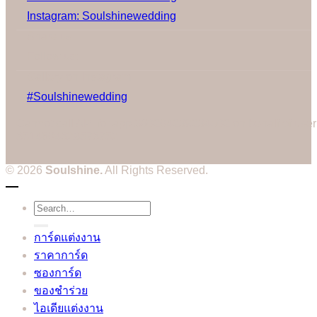
Instagram: Soulshinewedding
Share us:
Follow us:
Gallery on Instagram
#Soulshinewedding
Cannot call API for app 380204239234502 on behalf of user
3514604328573752
© 2026
Soulshine.
All Rights Reserved.
Search
for:
การ์ดแต่งงาน
ราคาการ์ด
ซองการ์ด
ของชำร่วย
ไอเดียแต่งงาน