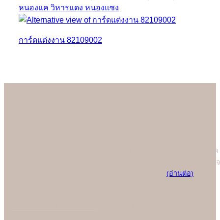
การ์ดแต่งงาน 82109002
About us
เรามั่นใจเป็นอย่างยิ่งว่าลูกค้าจะประทับใจกับการ์ดแต่งงานคุณภาพดี
ที่สุดของร้าน Soulshine เพราะเราสามารถควบคุมการออกแบบและ
การพิมพ์ได้เองในทุกขั้นตอนการผลิต (In-house Printing) ในปัจจุบัน
ร้าน Soulshine ก้าวขึ้นสู่โรงพิมพ์การ์ดชั้นนำของประเทศ ที่คอย
ออกแบบและผลิตการ์ดแต่งงานคุณภาพพรีเมี่ยมให้คู่บ่าวสาวอย่างภาค
ภูมิใจ โดยทุกคนต่างชื่นชอบคุณภาพการพิมพ์ที่ยอดเยี่ยมที่สุดและมั่นใจ
มาใช้บริการพิมพ์การ์ดแต่งงานกับมืออาชีพอย่างเรา
(อ่านต่อ)
We are the best
"
บอกไม่ได้ว่าใครคือที่หนึ่ง แต่ "Soulshine คือที่สุดเรื่องการ์ดแต่งงาน
New Design