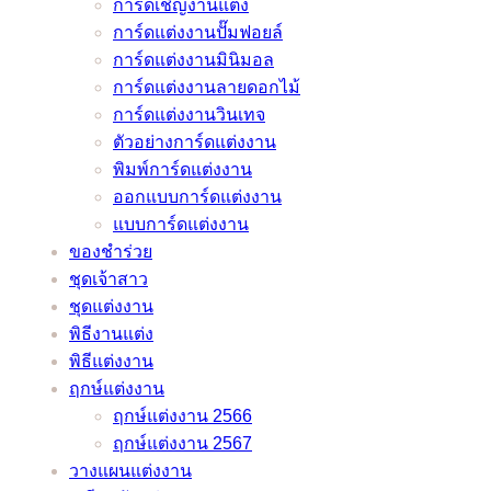
การ์ดเชิญงานแต่ง
ชื่อ
ลับ
เมื่อ
และ
เจ้า
การ์ดแต่งงานปั๊มฟอยล์
ดัง
จาก
ต้อง
ลำดับ
สาว
การ์ดแต่งงานมินิมอล
หมอ
หมอดู
เลื่อน
พิธี
ของ
การ์ดแต่งงานลายดอกไม้
ช้าง
ชื่อ
งาน
งาน
คุณ
การ์ดแต่งงานวินเทจ
และ
ดัง
แต่ง
แต่งงาน
ไม่
ตัวอย่างการ์ดแต่งงาน
หมอ
หมอ
เพราะ
มี
มี
พิมพ์การ์ดแต่งงาน
ลักษณ์
ช้าง
พิษ
ทั้ง
เอา
ออกแบบการ์ดแต่งงาน
และ
โค
แบบ
ท์
แบบการ์ดแต่งงาน
หมอ
วิด
ภาษา
แน่นอน
ของชำร่วย
ลักษณ์
–
ไทย
–
ชุดเจ้าสาว
ช่วย
อัพเดต
และ
ชุดแต่งงาน
ว่าที่
2021
ภาษา
/
พิธีงานแต่ง
เจ้า
อังกฤษ
2022
พิธีแต่งงาน
บ่าว
ราย
ฤกษ์แต่งงาน
เจ้า
ละเอียด
ฤกษ์แต่งงาน 2566
สาว
ครบ
ฤกษ์แต่งงาน 2567
แก้
ครัน
วางแผนแต่งงาน
ปัญหา