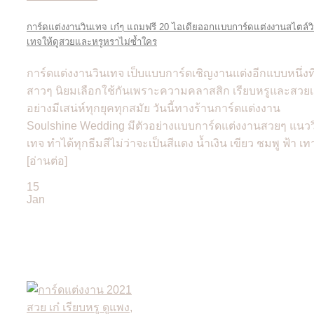
การ์ดแต่งงานวินเทจ เก๋ๆ แถมฟรี 20 ไอเดียออกแบบการ์ดแต่งงานสไตล์ว
เทจให้ดูสวยและหรูหราไม่ซ้ำใคร
การ์ดแต่งงานวินเทจ เป็บแบบการ์ดเชิญงานแต่งอีกแบบหนึ่งที
สาวๆ นิยมเลือกใช้กันเพราะความคลาสสิก เรียบหรูและสวยเ
อย่างมีเสน่ห์ทุกยุคทุกสมัย วันนี้ทางร้านการ์ดแต่งงาน
Soulshine Wedding มีตัวอย่างแบบการ์ดแต่งงานสวยๆ แนวว
เทจ ทำได้ทุกธีมสีไม่ว่าจะเป็นสีแดง น้ำเงิน เขียว ชมพู ฟ้า เทา
[อ่านต่อ]
15
Jan