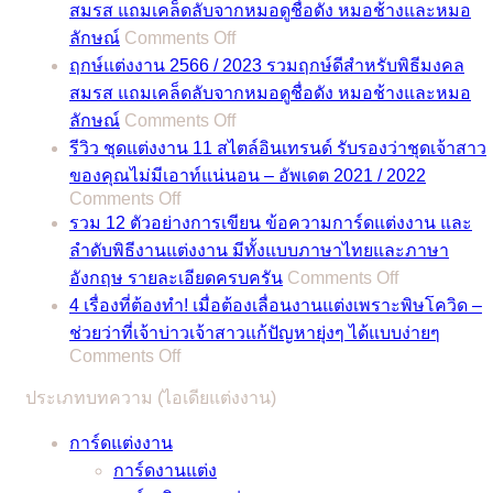
สมรส แถมเคล็ดลับจากหมอดูชื่อดัง หมอช้างและหมอ
on
ลักษณ์
Comments Off
ฤกษ์
ฤกษ์แต่งงาน 2566 / 2023 รวมฤกษ์ดีสำหรับพิธีมงคล
แต่งงาน
สมรส แถมเคล็ดลับจากหมอดูชื่อดัง หมอช้างและหมอ
2567
on
ลักษณ์
Comments Off
/
ฤกษ์
2024
รีวิว ชุดแต่งงาน 11 สไตล์อินเทรนด์ รับรองว่าชุดเจ้าสาว
แต่งงาน
รวม
ของคุณไม่มีเอาท์แน่นอน – อัพเดต 2021 / 2022
2566
on
Comments Off
ฤกษ์
/
รีวิว
รวม 12 ตัวอย่างการเขียน ข้อความการ์ดแต่งงาน และ
ดี
2023
ชุด
ลำดับพิธีงานแต่งงาน มีทั้งแบบภาษาไทยและภาษา
สำหรับ
รวม
on
แต่งงาน
อังกฤษ รายละเอียดครบครัน
Comments Off
พิธี
ฤกษ์
รวม
11
4 เรื่องที่ต้องทำ! เมื่อต้องเลื่อนงานแต่งเพราะพิษโควิด –
มงคล
ดี
12
สไตล์
ช่วยว่าที่เจ้าบ่าวเจ้าสาวแก้ปัญหายุ่งๆ ได้แบบง่ายๆ
สมรส
สำหรับ
ตัวอย่าง
อิน
on
Comments Off
แถม
พิธี
การ
4
เท
เคล็ด
มงคล
ประเภทบทความ (ไอเดียแต่งงาน)
เรื่อง
เขียน
รนด์
ลับ
สมรส
ที่
ข้อความ
รับรอง
การ์ดแต่งงาน
จาก
แถม
ต้อง
การ์ด
ว่า
การ์ดงานแต่ง
หมอดู
เคล็ด
ทำ!
แต่งงาน
ชุด