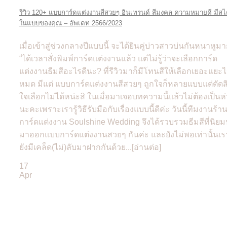
รีวิว 120+ แบบการ์ดแต่งงานสีสวยๆ อินเทรนด์ สีมงคล ความหมายดี มีสไ
ในแบบของคุณ – อัพเดท 2566/2023
เมื่อเข้าสู่ช่วงกลางปีแบบนี้ จะได้ยินคู่บ่าวสาวบ่นกันหนาหูม
“ได้เวลาสั่งพิมพ์การ์ดแต่งงานแล้ว แต่ไม่รู้ว่าจะเลือกการ์ด
แต่งงานธีมสีอะไรดีนะ? ที่รีวิวมาก็มีโทนสีให้เลือกเยอะแยะ
หมด มีแต่ แบบการ์ดแต่งงานสีสวยๆ ถูกใจก็หลายแบบแต่ตัดส
ใจเลือกไม่ได้หน่ะสิ ในเมื่อมาเจอบทความนี้แล้วไม่ต้องเป็นห
นะคะเพราะเรารู้วิธีรับมือกับเรื่องแบบนี้ดีค่ะ วันนี้ทีมงานร้า
การ์ดแต่งงาน Soulshine Wedding จึงได้รวบรวมธีมสีที่นิย
มาออกแบบการ์ดแต่งงานสวยๆ กันค่ะ และยังไม่พอเท่านั้นเร
ยังมีเคล็ด(ไม่)ลับมาฝากกันด้วย...[อ่านต่อ]
17
Apr