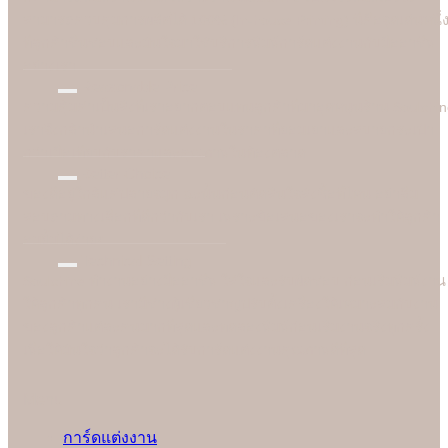
สามารถควบคุมการผลิตได้ 100% (In-house Printing) นี่คือจุดเด่นหนึ่
ที่ลูกค้าชื่นชอบและมั่นใจมาใชับริการพิมพ์การ์ดแต่งงานกับมืออาชีพ
อย่างเรา
Reasonable Price
ความคุ้มค่าเป็นสิ่งที่เราอยากตอบแทนลูกค้าที่มาอุดหนุนร้าน Soulshi
เราจึงกล้านำเสนอการ์ดแต่งงานในราคาที่ยอมเยาและสบายกระเป๋า
กว่าเมื่อเทียบกับราคาและคุณภาพในท้องตลาด
Better Choice
ของดีอยู่ใกล้แค่ปลายจมูก ฉะนั้นก่อนตัดสินใจสั่งซื้อที่ไหน อย่าลืม
สอบถามทางเลือกที่ดีกว่ากับเรา เพราะข้อเสนอของเราจะทำให้ลูกค้า
อมยิ้มได้ง่ายๆ
Technical Setting
Soulshine ทำงานอย่างมืออาชีพ ใส่ใจและรับผิดชอบ ก่อนเริ่มพิมพ์งาน
ให้ลูกค้าทุกคน เรามีช่างผู้เชี่ยวชาญปรับตั้งเครื่องให้เหมาะสมกับงาน
ของลูกค้าแต่ละคนมากที่สุดและทดลองพิมพ์ก่อนเริ่มงานจริงทุกครั้ง
เพื่อให้มั่นใจว่าลูกค้าจะได้รับการ์ดแต่งงานคุณภาพดีที่สุด
Menu
การ์ดแต่งงาน