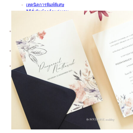
เทคนิคการพิมพ์พิเศษ
วิธีสั่งพิมพ์การ์ดแต่งงาน
ชุดตัวอย่างการ์ด | Sample Kit
ทำไมต้อง Soulshine | Why Us?
เพิ่มเติม
About
Contact
Search
for: