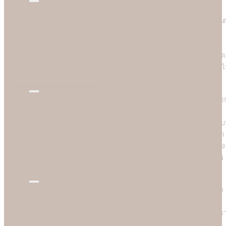
การ์ดแต่งงานสวยๆ ดีไซน์ทันสมัยมากกว่า 1,000 แบบ ออกแบบด้วย
กราฟฟิคดีไซน์เนอร์มืออาชีพระดับประเทศ ตั้งใจออกแบบอย่างประณี
ทั้งด้านหน้าและด้านหลังให้เข้ากับธีมงานสไตล์ต่างๆ ได้อย่างสวยงาม
และลงตัว อีกทั้งเราอัพเดตแบบการ์ดแต่งงานใหม่ทุกวันและคัดกรอง
แบบเก่าออกอยู่ตลอดเวลา ลูกค้าจึงสามารถเลือกเฉพาะแบบการ์ดสไตล
ต่างๆ ที่ทันสมัยได้สะดวกยิ่งขึ้น ไม่ต้องเสียเวลาไปกับแบบเก่าที่ล้าสมัย
แล้ว
High Quality
Soulshine ทราบดีว่าคุณภาพเป็นสิ่งสำคัญมากสำหรับลูกค้า เราจึงเลือ
ใช้แท่นพิมพ์ที่ดีที่สุดซึ่งได้การยอมรับและได้มาตรฐานในระดับสากล
ทำให้การ์ดแต่งงานที่ร้าน Soulshine มีคุณภาพดีมาก ลูกค้าสามารถรับรู
ได้ง่ายๆ ด้วยตาเปล่าคือสีสันที่สดใสเป็นพิเศษทำให้แบบอาร์ตเวิร์คโดด
เด่นและคมชัดลอยอยู่บนเนื้อกระดาษ มองดูแล้วสวยงามและมีมิติอย่าง
เห็นได้ชัด ลูกค้าต่างประทับใจกับคุณภาพการพิมพ์ที่ยอดเยี่ยมนี้ ซึ่งเป็น
เอกลักษณ์เฉพาะของร้าน Soulshine เท่านั้น
High Speed
อีกหนึ่งเรื่องสำคัญที่เป็นเครื่องพิสูจน์ศักยภาพร้านการ์ดแต่งงานชั้นนำ
ได้นั้น คือความเร็วในการพิมพ์ ซึ่งร้าน Soulshine ไม่เป็นสองรองใคร
งานเร่งงานด่วนเราช่วยได้ บางเคสลูกค้าเดือดร้อนมาจริงๆ วันเดียวเร
ก็สามารถพิมพ์งานให้ได้ เพราะร้าน Soulshine เป็นโรงพิมพ์เองจึง