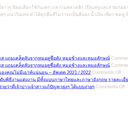
่สาวๆ นิยมเลือกใช้กันเพราะความคลาสสิก เรียบหรูและสวยเก๋อย่างม
นววินเทจ ทำได้ทุกธีมสีไม่ว่าจะเป็นสีแดง น้ำเงิน เขียว ชมพู ฟ้า
รส แถมเคล็ดลับจากหมอดูชื่อดัง หมอช้างและหมอลักษณ์
Comment
รส แถมเคล็ดลับจากหมอดูชื่อดัง หมอช้างและหมอลักษณ์
Comment
on
วของคุณไม่มีเอาท์แน่นอน – อัพเดต 2021 / 2022
Comments Off
รีวิ
ำดับพิธีงานแต่งงาน มีทั้งแบบภาษาไทยและภาษาอังกฤษ รายละเอ
ชุด
o
ช่วยว่าที่เจ้าบ่าวเจ้าสาวแก้ปัญหายุ่งๆ ได้แบบง่ายๆ
Comments Off
4
แต่
เร
11
สไต
ที่
อิน
ต
เท
ท
รนด
เม