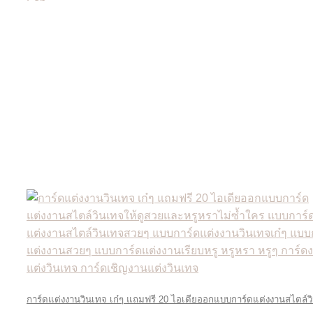
การ์ดแต่งงานวินเทจ เก๋ๆ แถมฟรี 20 ไอเดียออกแบบการ์ดแต่งงานสไตล์ว