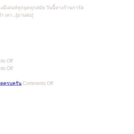
ีเสน่ห์ทุกยุคทุกสมัย วันนี้ทางร้านการ์ด
 เทา...[อ่านต่อ]
on
s Off
ฤกษ์
on
s Off
แต่งงาน
ฤกษ์
2567
ว
แต่งงาน
on
ียดครบครัน
Comments Off
/
2566
รวม
n
2024
/
12
งงาน
รวม
2023
ื่อง
ตัวอย่าง
ฤกษ์
รวม
ล์
การ
ดี
ฤกษ์
้อง
เขียน
สำหรับ
ดี
ำ!
ข้อความ
พิธี
สำหรับ
์
ื่อ
การ์ด