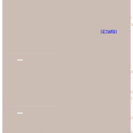
การพิมพ์ได้เองในทุกขั้นตอนการผลิต (In-house Printing) ในปัจจุบัน
ร้าน Soulshine ก้าวขึ้นสู่โรงพิมพ์การ์ดชั้นนำของประเทศ ที่คอย
ออกแบบและผลิตการ์ดแต่งงานคุณภาพพรีเมี่ยมให้คู่บ่าวสาวอย่างภาค
ภูมิใจ โดยทุกคนต่างชื่นชอบคุณภาพการพิมพ์ที่ยอดเยี่ยมที่สุดและมั่นใจ
มาใช้บริการพิมพ์การ์ดแต่งงานกับมืออาชีพอย่างเรา
(อ่านต่อ)
We are the best
"
บอกไม่ได้ว่าใครคือที่หนึ่ง แต่ "Soulshine คือที่สุดเรื่องการ์ดแต่งงาน
New Design
การ์ดแต่งงานสวยๆ ดีไซน์ทันสมัยมากกว่า 1,000 แบบ ออกแบบด้วย
กราฟฟิคดีไซน์เนอร์มืออาชีพระดับประเทศ ตั้งใจออกแบบอย่างประณี
ทั้งด้านหน้าและด้านหลังให้เข้ากับธีมงานสไตล์ต่างๆ ได้อย่างสวยงาม
และลงตัว อีกทั้งเราอัพเดตแบบการ์ดแต่งงานใหม่ทุกวันและคัดกรอง
แบบเก่าออกอยู่ตลอดเวลา ลูกค้าจึงสามารถเลือกเฉพาะแบบการ์ดสไตล
ต่างๆ ที่ทันสมัยได้สะดวกยิ่งขึ้น ไม่ต้องเสียเวลาไปกับแบบเก่าที่ล้าสมัย
แล้ว
High Quality
Soulshine ทราบดีว่าคุณภาพเป็นสิ่งสำคัญมากสำหรับลูกค้า เราจึงเลือ
ใช้แท่นพิมพ์ที่ดีที่สุดซึ่งได้การยอมรับและได้มาตรฐานในระดับสากล
ทำให้การ์ดแต่งงานที่ร้าน Soulshine มีคุณภาพดีมาก ลูกค้าสามารถรับรู