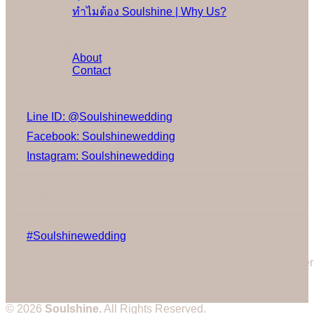
ทำไมต้อง Soulshine | Why Us?
เพิ่มเติม
About
Contact
Social Media
Line ID: @Soulshinewedding
Facebook: Soulshinewedding
Instagram: Soulshinewedding
Share us:
Follow us:
Gallery on Instagram
#Soulshinewedding
Cannot call API for app 380204239234502 on behalf of user
3514604328573752
© 2026
Soulshine.
All Rights Reserved.