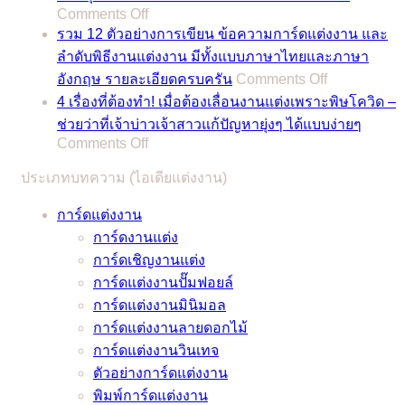
2566
on
Comments Off
ฤกษ์
/
รีวิว
รวม 12 ตัวอย่างการเขียน ข้อความการ์ดแต่งงาน และ
ดี
2023
ชุด
ลำดับพิธีงานแต่งงาน มีทั้งแบบภาษาไทยและภาษา
สำหรับ
รวม
on
แต่งงาน
อังกฤษ รายละเอียดครบครัน
Comments Off
พิธี
ฤกษ์
รวม
11
4 เรื่องที่ต้องทำ! เมื่อต้องเลื่อนงานแต่งเพราะพิษโควิด –
มงคล
ดี
12
สไตล์
ช่วยว่าที่เจ้าบ่าวเจ้าสาวแก้ปัญหายุ่งๆ ได้แบบง่ายๆ
สมรส
สำหรับ
ตัวอย่าง
อิน
on
Comments Off
แถม
พิธี
การ
4
เท
เคล็ด
มงคล
ประเภทบทความ (ไอเดียแต่งงาน)
เรื่อง
เขียน
รนด์
ลับ
สมรส
ที่
ข้อความ
รับรอง
การ์ดแต่งงาน
จาก
แถม
ต้อง
การ์ด
ว่า
การ์ดงานแต่ง
หมอดู
เคล็ด
ทำ!
แต่งงาน
ชุด
การ์ดเชิญงานแต่ง
ชื่อ
ลับ
เมื่อ
และ
เจ้า
การ์ดแต่งงานปั๊มฟอยล์
ดัง
จาก
ต้อง
ลำดับ
สาว
การ์ดแต่งงานมินิมอล
หมอ
หมอดู
เลื่อน
พิธี
ของ
การ์ดแต่งงานลายดอกไม้
ช้าง
ชื่อ
งาน
งาน
คุณ
การ์ดแต่งงานวินเทจ
และ
ดัง
แต่ง
แต่งงาน
ไม่
ตัวอย่างการ์ดแต่งงาน
หมอ
หมอ
เพราะ
มี
มี
พิมพ์การ์ดแต่งงาน
ลักษณ์
ช้าง
พิษ
ทั้ง