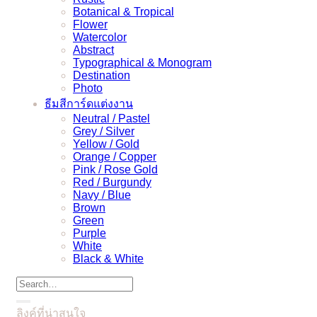
Botanical & Tropical
Flower
Watercolor
Abstract
Typographical & Monogram
Destination
Photo
ธีมสีการ์ดแต่งงาน
Neutral / Pastel
Grey / Silver
Yellow / Gold
Orange / Copper
Pink / Rose Gold
Red / Burgundy
Navy / Blue
Brown
Green
Purple
White
Black & White
ลิงค์ที่น่าสนใจ