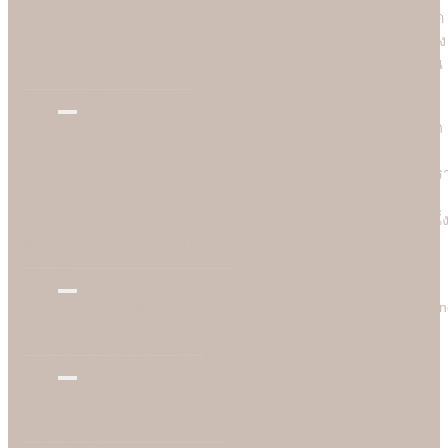
ได้ง่ายๆ ด้วยตาเปล่าคือสีสันที่สดใสเป็นพิเศษทำให้แบบอาร์ตเวิร์คโดด
เด่นและคมชัดลอยอยู่บนเนื้อกระดาษ มองดูแล้วสวยงามและมีมิติอย่าง
เห็นได้ชัด ลูกค้าต่างประทับใจกับคุณภาพการพิมพ์ที่ยอดเยี่ยมนี้ ซึ่งเป็น
เอกลักษณ์เฉพาะของร้าน Soulshine เท่านั้น
High Speed
อีกหนึ่งเรื่องสำคัญที่เป็นเครื่องพิสูจน์ศักยภาพร้านการ์ดแต่งงานชั้นนำ
ได้นั้น คือความเร็วในการพิมพ์ ซึ่งร้าน Soulshine ไม่เป็นสองรองใคร
งานเร่งงานด่วนเราช่วยได้ บางเคสลูกค้าเดือดร้อนมาจริงๆ วันเดียวเร
ก็สามารถพิมพ์งานให้ได้ เพราะร้าน Soulshine เป็นโรงพิมพ์เองจึง
สามารถควบคุมการผลิตได้ 100% (In-house Printing) นี่คือจุดเด่นหนึ่
ที่ลูกค้าชื่นชอบและมั่นใจมาใชับริการพิมพ์การ์ดแต่งงานกับมืออาชีพ
อย่างเรา
Reasonable Price
ความคุ้มค่าเป็นสิ่งที่เราอยากตอบแทนลูกค้าที่มาอุดหนุนร้าน Soulshi
เราจึงกล้านำเสนอการ์ดแต่งงานในราคาที่ยอมเยาและสบายกระเป๋า
กว่าเมื่อเทียบกับราคาและคุณภาพในท้องตลาด
Better Choice
ของดีอยู่ใกล้แค่ปลายจมูก ฉะนั้นก่อนตัดสินใจสั่งซื้อที่ไหน อย่าลืม
สอบถามทางเลือกที่ดีกว่ากับเรา เพราะข้อเสนอของเราจะทำให้ลูกค้า
อมยิ้มได้ง่ายๆ