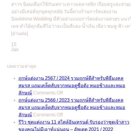
สาวๆ นิยมเลือกใช้กันเพราะความคลาสสิก เรียบหรูและสวยเ
อย่างมีเสน่ห์ทุกยุคทุกสมัย วันนี้ทางร้านการ์ดแต่งงาน
Soulshine Wedding มีตัวอย่างแบบการ์ดแต่งงานสวยๆ แนวว
เทจ ทำได้ทุกธีมสีไม่ว่าจะเป็นสีแดง น้ำเงิน เขียว ชมพู ฟ้า เทา
[อ่านต่อ]
15
Jan
บทความล่าสุด
ฤกษ์แต่งงาน 2567 / 2024 รวมฤกษ์ดีสำหรับพิธีมงคล
สมรส แถมเคล็ดลับจากหมอดูชื่อดัง หมอช้างและหมอ
on
ลักษณ์
Comments Off
ฤกษ์
ฤกษ์แต่งงาน 2566 / 2023 รวมฤกษ์ดีสำหรับพิธีมงคล
แต่งงาน
สมรส แถมเคล็ดลับจากหมอดูชื่อดัง หมอช้างและหมอ
2567
on
ลักษณ์
Comments Off
/
ฤกษ์
2024
รีวิว ชุดแต่งงาน 11 สไตล์อินเทรนด์ รับรองว่าชุดเจ้าสาว
แต่งงาน
รวม
ของคุณไม่มีเอาท์แน่นอน – อัพเดต 2021 / 2022