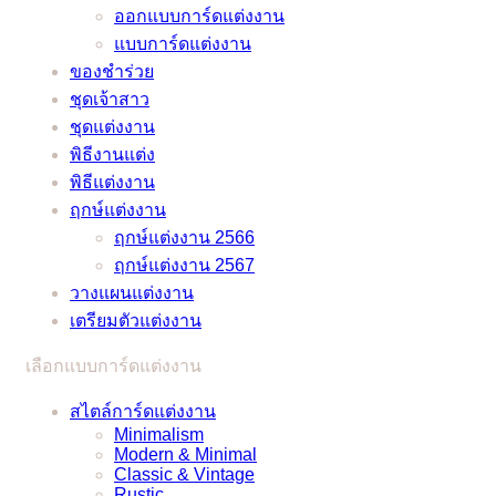
เอา
ออกแบบการ์ดแต่งงาน
และ
โค
แบบ
ท์
แบบการ์ดแต่งงาน
หมอ
วิด
ภาษา
แน่นอน
ของชำร่วย
ลักษณ์
–
ไทย
–
ชุดเจ้าสาว
ช่วย
อัพเดต
และ
ชุดแต่งงาน
ว่าที่
2021
ภาษา
/
พิธีงานแต่ง
เจ้า
อังกฤษ
2022
พิธีแต่งงาน
บ่าว
ราย
ฤกษ์แต่งงาน
เจ้า
ละเอียด
ฤกษ์แต่งงาน 2566
สาว
ครบ
ฤกษ์แต่งงาน 2567
แก้
ครัน
วางแผนแต่งงาน
ปัญหา
เตรียมตัวแต่งงาน
ยุ่งๆ
ได้
เลือกแบบการ์ดแต่งงาน
แบบ
ง่ายๆ
สไตล์การ์ดแต่งงาน
Minimalism
Modern & Minimal
Classic & Vintage
Rustic