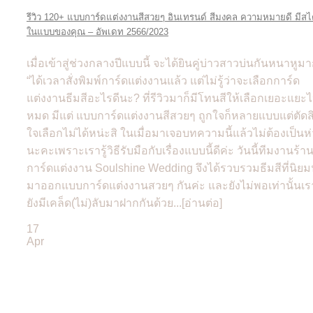
รีวิว 120+ แบบการ์ดแต่งงานสีสวยๆ อินเทรนด์ สีมงคล ความหมายดี มีสไ
ในแบบของคุณ – อัพเดท 2566/2023
เมื่อเข้าสู่ช่วงกลางปีแบบนี้ จะได้ยินคู่บ่าวสาวบ่นกันหนาหูม
“ได้เวลาสั่งพิมพ์การ์ดแต่งงานแล้ว แต่ไม่รู้ว่าจะเลือกการ์ด
แต่งงานธีมสีอะไรดีนะ? ที่รีวิวมาก็มีโทนสีให้เลือกเยอะแยะ
หมด มีแต่ แบบการ์ดแต่งงานสีสวยๆ ถูกใจก็หลายแบบแต่ตัดส
ใจเลือกไม่ได้หน่ะสิ ในเมื่อมาเจอบทความนี้แล้วไม่ต้องเป็นห
นะคะเพราะเรารู้วิธีรับมือกับเรื่องแบบนี้ดีค่ะ วันนี้ทีมงานร้า
การ์ดแต่งงาน Soulshine Wedding จึงได้รวบรวมธีมสีที่นิย
มาออกแบบการ์ดแต่งงานสวยๆ กันค่ะ และยังไม่พอเท่านั้นเร
ยังมีเคล็ด(ไม่)ลับมาฝากกันด้วย...[อ่านต่อ]
17
Apr