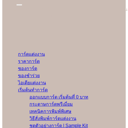
Technical Setting
Soulshine ทำงานอย่างมืออาชีพ ใส่ใจและรับผิดชอบ ก่อนเริ่มพิมพ์งาน
ให้ลูกค้าทุกคน เรามีช่างผู้เชี่ยวชาญปรับตั้งเครื่องให้เหมาะสมกับงาน
ของลูกค้าแต่ละคนมากที่สุดและทดลองพิมพ์ก่อนเริ่มงานจริงทุกครั้ง
เพื่อให้มั่นใจว่าลูกค้าจะได้รับการ์ดแต่งงานคุณภาพดีที่สุด
Menu
การ์ดแต่งงาน
ราคาการ์ด
ซองการ์ด
ของชำร่วย
ไอเดียแต่งงาน
เริ่มต้นทำการ์ด
ออกแบบการ์ด เริ่มต้นที่ 0 บาท
กระดาษการ์ดพรีเมี่ยม
เทคนิคการพิมพ์พิเศษ
วิธีสั่งพิมพ์การ์ดแต่งงาน
ชุดตัวอย่างการ์ด | Sample Kit