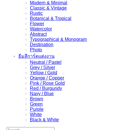
Modern & Minimal
Classic & Vintage
Rustic
Botanical & Tropical
Flower
Watercolor
Abstract
Typographical & Monogram
Destination
Photo
ธีมสีการ์ดแต่งงาน
Neutral / Pastel
Grey / Silver
Yellow / Gold
Orange / Copper
Pink / Rose Gold
Red / Burgundy
Navy / Blue
Brown
Green
Purple
White
Black & White