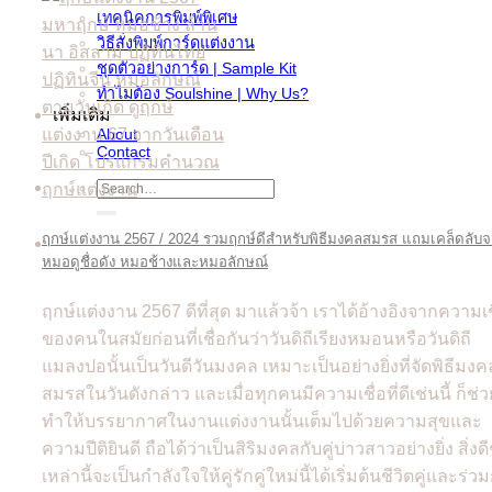
เทคนิคการพิมพ์พิเศษ
วิธีสั่งพิมพ์การ์ดแต่งงาน
ชุดตัวอย่างการ์ด | Sample Kit
ทำไมต้อง Soulshine | Why Us?
เพิ่มเติม
About
Contact
Search
for:
ฤกษ์แต่งงาน 2567 / 2024 รวมฤกษ์ดีสำหรับพิธีมงคลสมรส แถมเคล็ดลับ
หมอดูชื่อดัง หมอช้างและหมอลักษณ์
ฤกษ์แต่งงาน 2567 ดีที่สุด มาแล้วจ้า เราได้อ้างอิงจากความเช
ของคนในสมัยก่อนที่เชื่อกันว่าวันดิถีเรียงหมอนหรือวันดิถี
แมลงปอนั้นเป็นวันดีวันมงคล เหมาะเป็นอย่างยิ่งที่จัดพิธีมงค
สมรสในวันดังกล่าว และเมื่อทุกคนมีความเชื่อที่ดีเช่นนี้ ก็ช่ว
ทำให้บรรยากาศในงานแต่งงานนั้นเต็มไปด้วยความสุขและ
ความปีติยินดี ถือได้ว่าเป็นสิริมงคลกับคู่บ่าวสาวอย่างยิ่ง สิ่งดี
เหล่านี้จะเป็นกำลังใจให้คู่รักคู่ใหม่นี้ได้เริ่มต้นชีวิตคู่และร่ว