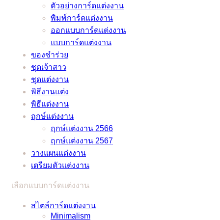
ไม่
ตัวอย่างการ์ดแต่งงาน
หมอ
หมอ
เพราะ
มี
มี
พิมพ์การ์ดแต่งงาน
ลักษณ์
ช้าง
พิษ
ทั้ง
เอา
ออกแบบการ์ดแต่งงาน
และ
โค
แบบ
ท์
แบบการ์ดแต่งงาน
หมอ
วิด
ภาษา
แน่นอน
ของชำร่วย
ลักษณ์
–
ไทย
–
ชุดเจ้าสาว
ช่วย
อัพเดต
และ
ชุดแต่งงาน
ว่าที่
2021
ภาษา
/
พิธีงานแต่ง
เจ้า
อังกฤษ
2022
พิธีแต่งงาน
บ่าว
ราย
ฤกษ์แต่งงาน
เจ้า
ละเอียด
ฤกษ์แต่งงาน 2566
สาว
ครบ
ฤกษ์แต่งงาน 2567
แก้
ครัน
วางแผนแต่งงาน
ปัญหา
เตรียมตัวแต่งงาน
ยุ่งๆ
ได้
เลือกแบบการ์ดแต่งงาน
แบบ
ง่ายๆ
สไตล์การ์ดแต่งงาน
Minimalism