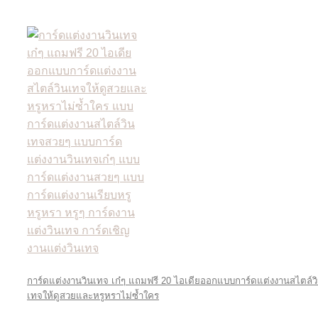
การ์ดแต่งงานวินเทจ เก๋ๆ แถมฟรี 20 ไอเดียออกแบบการ์ดแต่งงานสไตล์ว
เทจให้ดูสวยและหรูหราไม่ซ้ำใคร