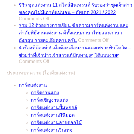
ฤกษ์
2024
รีวิว ชุดแต่งงาน 11 สไตล์อินเทรนด์ รับรองว่าชุดเจ้าสาว
แต่งงาน
รวม
ของคุณไม่มีเอาท์แน่นอน – อัพเดต 2021 / 2022
2566
on
Comments Off
ฤกษ์
/
รีวิว
รวม 12 ตัวอย่างการเขียน ข้อความการ์ดแต่งงาน และ
ดี
2023
ชุด
ลำดับพิธีงานแต่งงาน มีทั้งแบบภาษาไทยและภาษา
สำหรับ
รวม
on
แต่งงาน
อังกฤษ รายละเอียดครบครัน
Comments Off
พิธี
ฤกษ์
รวม
11
4 เรื่องที่ต้องทำ! เมื่อต้องเลื่อนงานแต่งเพราะพิษโควิด –
มงคล
ดี
12
สไตล์
ช่วยว่าที่เจ้าบ่าวเจ้าสาวแก้ปัญหายุ่งๆ ได้แบบง่ายๆ
สมรส
สำหรับ
ตัวอย่าง
อิน
on
Comments Off
แถม
พิธี
การ
4
เท
เคล็ด
มงคล
ประเภทบทความ (ไอเดียแต่งงาน)
เรื่อง
เขียน
รนด์
ลับ
สมรส
ที่
ข้อความ
รับรอง
การ์ดแต่งงาน
จาก
แถม
ต้อง
การ์ด
ว่า
การ์ดงานแต่ง
หมอดู
เคล็ด
ทำ!
แต่งงาน
ชุด
การ์ดเชิญงานแต่ง
ชื่อ
ลับ
เมื่อ
และ
เจ้า
การ์ดแต่งงานปั๊มฟอยล์
ดัง
จาก
ต้อง
ลำดับ
สาว
การ์ดแต่งงานมินิมอล
หมอ
หมอดู
เลื่อน
พิธี
ของ
การ์ดแต่งงานลายดอกไม้
ช้าง
ชื่อ
งาน
งาน
คุณ
การ์ดแต่งงานวินเทจ
และ
ดัง
แต่ง
แต่งงาน