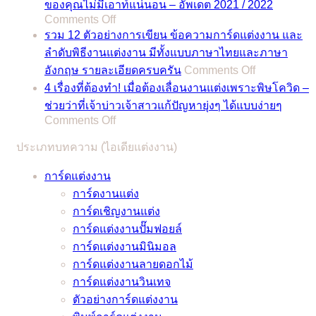
รวม
ของคุณไม่มีเอาท์แน่นอน – อัพเดต 2021 / 2022
2566
on
Comments Off
ฤกษ์
/
รีวิว
รวม 12 ตัวอย่างการเขียน ข้อความการ์ดแต่งงาน และ
ดี
2023
ชุด
ลำดับพิธีงานแต่งงาน มีทั้งแบบภาษาไทยและภาษา
สำหรับ
รวม
on
แต่งงาน
อังกฤษ รายละเอียดครบครัน
Comments Off
พิธี
ฤกษ์
รวม
11
4 เรื่องที่ต้องทำ! เมื่อต้องเลื่อนงานแต่งเพราะพิษโควิด –
มงคล
ดี
12
สไตล์
ช่วยว่าที่เจ้าบ่าวเจ้าสาวแก้ปัญหายุ่งๆ ได้แบบง่ายๆ
สมรส
สำหรับ
ตัวอย่าง
อิน
on
Comments Off
แถม
พิธี
การ
4
เท
เคล็ด
มงคล
ประเภทบทความ (ไอเดียแต่งงาน)
เรื่อง
เขียน
รนด์
ลับ
สมรส
ที่
ข้อความ
รับรอง
การ์ดแต่งงาน
จาก
แถม
ต้อง
การ์ด
ว่า
การ์ดงานแต่ง
หมอดู
เคล็ด
ทำ!
แต่งงาน
ชุด
การ์ดเชิญงานแต่ง
ชื่อ
ลับ
เมื่อ
และ
เจ้า
การ์ดแต่งงานปั๊มฟอยล์
ดัง
จาก
ต้อง
ลำดับ
สาว
การ์ดแต่งงานมินิมอล
หมอ
หมอดู
เลื่อน
พิธี
ของ
การ์ดแต่งงานลายดอกไม้
ช้าง
ชื่อ
งาน
งาน
คุณ
การ์ดแต่งงานวินเทจ
และ
ดัง
แต่ง
แต่งงาน
ไม่
ตัวอย่างการ์ดแต่งงาน
หมอ
หมอ
เพราะ
มี
มี