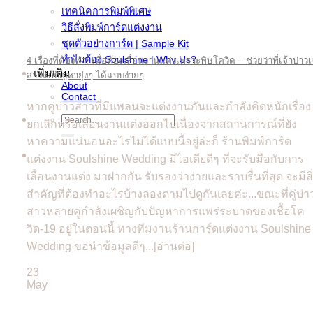
เทคนิคการพิมพ์พิเศษ
วิธีสั่งพิมพ์การ์ดแต่งงาน
ชุดตัวอย่างการ์ด | Sample Kit
ทำไมต้อง Soulshine | Why Us?
4 เรื่องที่ต้องทำ! เมื่อต้องเลื่อนงานแต่งเพราะพิษโควิด – ช่วยว่าที่เจ้าบ่าวเ
เพิ่มเติม
สาวแก้ปัญหายุ่งๆ ได้แบบง่ายๆ
About
Contact
หากคู่บ่าวสาวที่มีแพลนจะแต่งงานกันและกำลังคิดหนักเรื่อง
Search
ยกเลิกหรือเลื่อนงานแต่งออกไปเนื่องจากสถานการณ์ที่ยัง
for:
หาความแน่นอนอะไรไม่ได้แบบนี้อยู่ล่ะก็ ร้านพิมพ์การ์ด
แต่งงาน Soulshine Wedding มีไอเดียดีๆ ที่จะรับมือกับการ
เลื่อนงานแต่ง มาฝากกัน รับรองว่าง่ายและราบรื่นที่สุด จะมีสิ
สำคัญที่ต้องทำอะไรบ้างลองตามไปดูกันเลยค่ะ...ขณะที่คู่บ่า
สาวหลายคู่กำลังเผชิญกับปัญหาการแพร่ระบาดของเชื้อโค
วิด-19 อยู่ในตอนนี้ ทางทีมงานร้านการ์ดแต่งงาน Soulshine
Wedding ขอนำข้อมูลดีๆ...[อ่านต่อ]
23
May