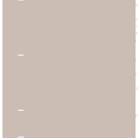
Soulshine ทราบดีว่าคุณภาพเป็นสิ่งสำคัญมากสำหรับลูกค้า เราจึงเลือ
ใช้แท่นพิมพ์ที่ดีที่สุดซึ่งได้การยอมรับและได้มาตรฐานในระดับสากล
ทำให้การ์ดแต่งงานที่ร้าน Soulshine มีคุณภาพดีมาก ลูกค้าสามารถรับรู
ได้ง่ายๆ ด้วยตาเปล่าคือสีสันที่สดใสเป็นพิเศษทำให้แบบอาร์ตเวิร์คโดด
เด่นและคมชัดลอยอยู่บนเนื้อกระดาษ มองดูแล้วสวยงามและมีมิติอย่าง
เห็นได้ชัด ลูกค้าต่างประทับใจกับคุณภาพการพิมพ์ที่ยอดเยี่ยมนี้ ซึ่งเป็น
เอกลักษณ์เฉพาะของร้าน Soulshine เท่านั้น
High Speed
อีกหนึ่งเรื่องสำคัญที่เป็นเครื่องพิสูจน์ศักยภาพร้านการ์ดแต่งงานชั้นนำ
ได้นั้น คือความเร็วในการพิมพ์ ซึ่งร้าน Soulshine ไม่เป็นสองรองใคร
งานเร่งงานด่วนเราช่วยได้ บางเคสลูกค้าเดือดร้อนมาจริงๆ วันเดียวเร
ก็สามารถพิมพ์งานให้ได้ เพราะร้าน Soulshine เป็นโรงพิมพ์เองจึง
สามารถควบคุมการผลิตได้ 100% (In-house Printing) นี่คือจุดเด่นหนึ่
ที่ลูกค้าชื่นชอบและมั่นใจมาใชับริการพิมพ์การ์ดแต่งงานกับมืออาชีพ
อย่างเรา
Reasonable Price
ความคุ้มค่าเป็นสิ่งที่เราอยากตอบแทนลูกค้าที่มาอุดหนุนร้าน Soulshi
เราจึงกล้านำเสนอการ์ดแต่งงานในราคาที่ยอมเยาและสบายกระเป๋า
กว่าเมื่อเทียบกับราคาและคุณภาพในท้องตลาด
Better Choice