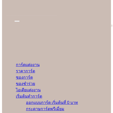
ของดีอยู่ใกล้แค่ปลายจมูก ฉะนั้นก่อนตัดสินใจสั่งซื้อที่ไหน อย่าลืม
สอบถามทางเลือกที่ดีกว่ากับเรา เพราะข้อเสนอของเราจะทำให้ลูกค้า
อมยิ้มได้ง่ายๆ
Technical Setting
Soulshine ทำงานอย่างมืออาชีพ ใส่ใจและรับผิดชอบ ก่อนเริ่มพิมพ์งาน
ให้ลูกค้าทุกคน เรามีช่างผู้เชี่ยวชาญปรับตั้งเครื่องให้เหมาะสมกับงาน
ของลูกค้าแต่ละคนมากที่สุดและทดลองพิมพ์ก่อนเริ่มงานจริงทุกครั้ง
เพื่อให้มั่นใจว่าลูกค้าจะได้รับการ์ดแต่งงานคุณภาพดีที่สุด
Menu
การ์ดแต่งงาน
ราคาการ์ด
ซองการ์ด
ของชำร่วย
ไอเดียแต่งงาน
เริ่มต้นทำการ์ด
ออกแบบการ์ด เริ่มต้นที่ 0 บาท
กระดาษการ์ดพรีเมี่ยม