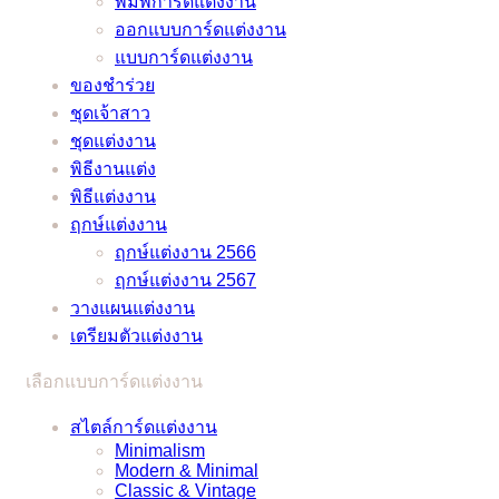
พิมพ์การ์ดแต่งงาน
ลักษณ์
ช้าง
พิษ
ทั้ง
เอา
ออกแบบการ์ดแต่งงาน
และ
โค
แบบ
ท์
แบบการ์ดแต่งงาน
หมอ
วิด
ภาษา
แน่นอน
ของชำร่วย
ลักษณ์
–
ไทย
–
ชุดเจ้าสาว
ช่วย
อัพเดต
และ
ชุดแต่งงาน
ว่าที่
2021
ภาษา
/
พิธีงานแต่ง
เจ้า
อังกฤษ
2022
พิธีแต่งงาน
บ่าว
ราย
ฤกษ์แต่งงาน
เจ้า
ละเอียด
ฤกษ์แต่งงาน 2566
สาว
ครบ
ฤกษ์แต่งงาน 2567
แก้
ครัน
วางแผนแต่งงาน
ปัญหา
เตรียมตัวแต่งงาน
ยุ่งๆ
ได้
เลือกแบบการ์ดแต่งงาน
แบบ
ง่ายๆ
สไตล์การ์ดแต่งงาน
Minimalism
Modern & Minimal
Classic & Vintage