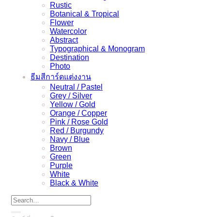
Rustic
Botanical & Tropical
Flower
Watercolor
Abstract
Typographical & Monogram
Destination
Photo
ธีมสีการ์ดแต่งงาน
Neutral / Pastel
Grey / Silver
Yellow / Gold
Orange / Copper
Pink / Rose Gold
Red / Burgundy
Navy / Blue
Brown
Green
Purple
White
Black & White