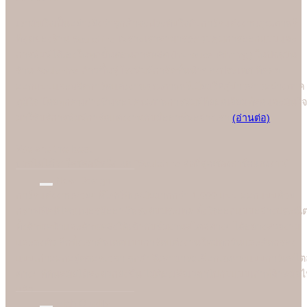
เรามั่นใจเป็นอย่างยิ่งว่าลูกค้าจะประทับใจกับการ์ดแต่งงานคุณภาพดี
ที่สุดของร้าน Soulshine เพราะเราสามารถควบคุมการออกแบบและ
การพิมพ์ได้เองในทุกขั้นตอนการผลิต (In-house Printing) ในปัจจุบัน
ร้าน Soulshine ก้าวขึ้นสู่โรงพิมพ์การ์ดชั้นนำของประเทศ ที่คอย
ออกแบบและผลิตการ์ดแต่งงานคุณภาพพรีเมี่ยมให้คู่บ่าวสาวอย่างภาค
ภูมิใจ โดยทุกคนต่างชื่นชอบคุณภาพการพิมพ์ที่ยอดเยี่ยมที่สุดและมั่นใจ
มาใช้บริการพิมพ์การ์ดแต่งงานกับมืออาชีพอย่างเรา
(อ่านต่อ)
We are the best
"
บอกไม่ได้ว่าใครคือที่หนึ่ง แต่ "Soulshine คือที่สุดเรื่องการ์ดแต่งงาน
New Design
การ์ดแต่งงานสวยๆ ดีไซน์ทันสมัยมากกว่า 1,000 แบบ ออกแบบด้วย
กราฟฟิคดีไซน์เนอร์มืออาชีพระดับประเทศ ตั้งใจออกแบบอย่างประณี
ทั้งด้านหน้าและด้านหลังให้เข้ากับธีมงานสไตล์ต่างๆ ได้อย่างสวยงาม
และลงตัว อีกทั้งเราอัพเดตแบบการ์ดแต่งงานใหม่ทุกวันและคัดกรอง
แบบเก่าออกอยู่ตลอดเวลา ลูกค้าจึงสามารถเลือกเฉพาะแบบการ์ดสไตล
ต่างๆ ที่ทันสมัยได้สะดวกยิ่งขึ้น ไม่ต้องเสียเวลาไปกับแบบเก่าที่ล้าสมัย
แล้ว
High Quality