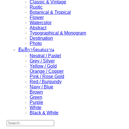
Classic & Vintage
Rustic
Botanical & Tropical
Flower
Watercolor
Abstract
Typographical & Monogram
Destination
Photo
ธีมสีการ์ดแต่งงาน
Neutral / Pastel
Grey / Silver
Yellow / Gold
Orange / Copper
Pink / Rose Gold
Red / Burgundy
Navy / Blue
Brown
Green
Purple
White
Black & White