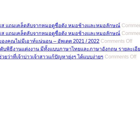
รส แถมเคล็ดลับจากหมอดูชื่อดัง หมอช้างและหมอลักษณ์
Comment
รส แถมเคล็ดลับจากหมอดูชื่อดัง หมอช้างและหมอลักษณ์
Comment
on
วของคุณไม่มีเอาท์แน่นอน – อัพเดต 2021 / 2022
Comments Off
รีวิ
ำดับพิธีงานแต่งงาน มีทั้งแบบภาษาไทยและภาษาอังกฤษ รายละเอ
ชุด
o
ช่วยว่าที่เจ้าบ่าวเจ้าสาวแก้ปัญหายุ่งๆ ได้แบบง่ายๆ
Comments Off
4
แต่
เร
11
สไต
ที่
อิน
ต
เท
ท
รนด
เม
รับ
ต
ว่า
เล
ชุด
ง
เจ้า
แ
สา
เ