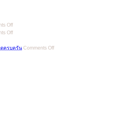
on
s Off
ฤกษ์
on
s Off
แต่งงาน
ฤกษ์
2567
ว
แต่งงาน
on
ียดครบครัน
Comments Off
/
2566
รวม
n
2024
/
12
งงาน
รวม
2023
ื่อง
ตัวอย่าง
ฤกษ์
รวม
ล์
การ
ดี
ฤกษ์
้อง
เขียน
สำหรับ
ดี
ำ!
ข้อความ
พิธี
สำหรับ
์
ื่อ
การ์ด
มงคล
พิธี
รอง
้อง
แต่งงาน
สมรส
มงคล
ื่อน
และ
แถม
สมรส
าน
ลำดับ
เคล็ด
แถม
ต่ง
พิธี
ลับ
เคล็ด
ว
พราะ
งาน