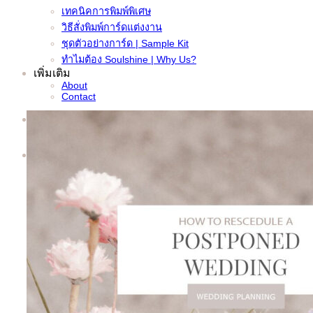
เทคนิคการพิมพ์พิเศษ
วิธีสั่งพิมพ์การ์ดแต่งงาน
ชุดตัวอย่างการ์ด | Sample Kit
ทำไมต้อง Soulshine | Why Us?
เพิ่มเติม
About
Contact
Search
for: